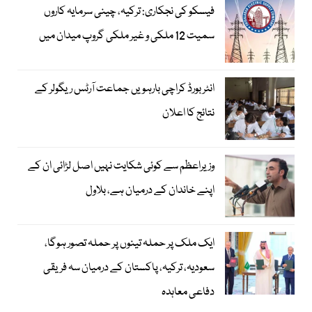
فیسکو کی نجکاری: ترکیہ، چینی سرمایہ کاروں
سمیت 12 ملکی و غیر ملکی گروپ میدان میں
انٹر بورڈ کراچی بارہویں جماعت آرٹس ریگولر کے
نتائج کا اعلان
وزیراعظم سے کوئی شکایت نہیں اصل لڑائی ان کے
اپنے خاندان کے درمیان ہے، بلاول
ایک ملک پر حملہ تینوں پر حملہ تصور ہوگا،
سعودیہ، ترکیہ، پاکستان کے درمیان سہ فریقی
دفاعی معاہدہ