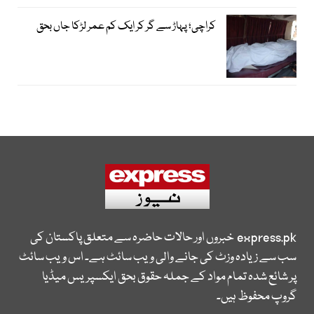
کراچی؛ پہاڑ سے گر کر ایک کم عمر لڑکا جاں بحق
express.pk
خبروں اور حالات حاضرہ سے متعلق پاکستان کی
سب سے زیادہ وزٹ کی جانے والی ویب سائٹ ہے۔ اس ویب سائٹ
پر شائع شدہ تمام مواد کے جملہ حقوق بحق ایکسپریس میڈیا
گروپ محفوظ ہیں۔