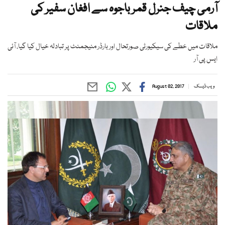
آرمی چیف جنرل قمر باجوہ سے افغان سفیر کی
ملاقات
ملاقات میں خطے کی سیکیورٹی صورتحال اور بارڈر منیجمنٹ پر تبادلہ خیال کیا گیا، آئی
ایس پی آر
ویب ڈیسک
August 02, 2017