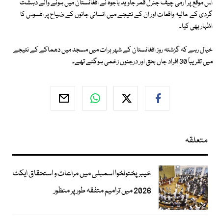
اس موقع پر آرمی چیف جنرل قمر جاوید باجوہ نے افغانستان میں ہونے والے دہشت
گردی کے حالیہ واقعات اور ان کے نتیجے میں انسانی جانوں کے ضیاع پر افسوس کا
اظہار بھی کیا۔
خیال رہے کہ گزشتہ روز افغانستان کے شہر ہرات میں مسجد میں دھماکے کے نتیجے
میں تقریباً 30 افراد جاں بحق اور درجنوں زخمی ہوگئے تھے۔
متعلقہ
خیبرپختونخوا اسمبلی میں مراعات و استحقاق ایکٹ
2026 میں ترامیم متفقہ طور پر منظور