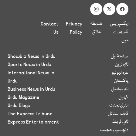
ایکسپریس
ضابطہ
Privacy
Contact
کے بارے
اخلاق
Policy
Us
میں
صفحۂ اول
Showbiz News in Urdu
تازہ ترین
Sports News in Urdu
غزہ لہو لہو
International News in
پاکستان
Urdu
انٹر نیشنل
Business News in Urdu
کھیل
Urdu Magazine
انٹرٹینمنٹ
Urdu Blogs
لائف اسٹائل
The Express Tribune
ٹاپ ٹرینڈ
Express Entertainment
دلچسپ و عجیب