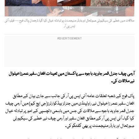
ملاقات میں خطے کی سیکیورٹی صورتحال اور بارڈر منیجمنٹ پر تبادلہ خیال کیا گیا، ترجمان پاک فوج — فوٹو : آئی
ایس پی آر
آرمی چیف جنرل قمر جاوید باجوہ سے پاکستان میں تعینات افغان سفیر عمرزاخیلوال
نے ملاقات کی۔
پاک فوج کے شعبہ تعلقات عامہ آئی ایس پی آر کی جانب سے جاری بیان کے مطابق
افغان سفیر عمر زاخیلوال نے راولپنڈی میں جنرلز ہیڈکوارٹرز(جی ایچ کیو) میں آرمی چیف
جنرل قمر جاوید باجوہ سے ملاقات کی جس میں باہمی دلچسپی کے امور پر تبادلہ خیال
کیا گیا۔ آئی ایس پی آر کے مطابق افغان سفیر اور آرمی چیف نے خطے کی سیکیورٹی
صورتحال اور بارڈر منیجمنٹ پر بھی گفتگو کی۔