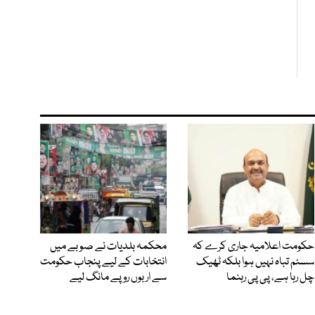
حکومت اعلامیہ جاری کرے کہ
محکمہ بلدیات نے صوبے میں
سسٹم تباہ نہیں ہوا بلکہ ٹھیک
انتخابات کے لیے پنجاب حکومت
چل رہا ہے، پی پی رہنما
سے اربوں روپے مانگ لیے