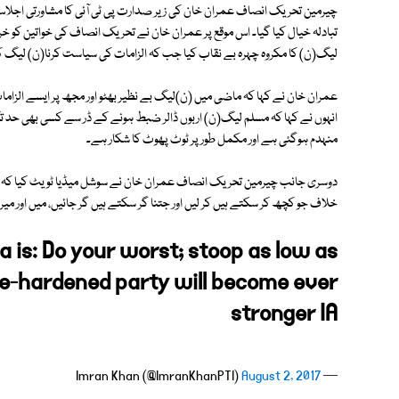
چیرمین تحریک انصاف عمران خان کی زیر صدارت پی ٹی آئی کا مشاورتی اجلاس
تبادلہ خیال کیا گیا۔ اس موقع پر عمران خان نے تحریک انصاف کی خواتین کو خ
لیگ(ن) کا مکروہ چہرہ بے نقاب کیا جب کہ الزامات کی سیاست کرنا(ن) لیگ ک
عمران خان نے کہا کہ ماضی میں (ن)لیگ بے نظیر بھٹو اور مجھ پر ایسے الزام
انہوں نے کہا کہ مسلم لیگ(ن) اربوں ڈالر ضبط ہونے کے ڈر سے کسی بھی حد تک 
منہدم ہوگئی ہے اور مکمل طور پر ٹوٹ پھوٹ کا شکار ہے۔
دوسری جانب چیرمین تحریک انصاف عمران خان نے سوشل میڈیا ٹویٹ کیا کہ شری
خلاف جو کچھ کر سکتے ہیں کر لیں اور جتنا گر سکتے ہیں گر جائیں، میں اور م
 is: Do your worst; stoop as low as
le-hardened party will become ever
stronger IA
August 2, 2017
— Imran Khan (@ImranKhanPTI)