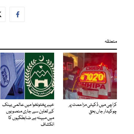
متعلقہ
کراچی میں ڈکیتی مزاحمت پر
خیبرپختونخوا میں عالمی بینک
چوکیدار جاں بحق
کے تعاون سے جاری منصوبوں
میں مبینہ بے ضابطگیوں کا
انکشاف