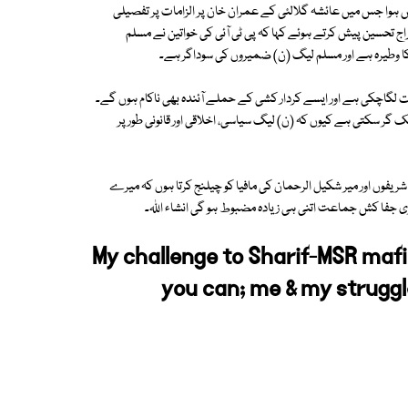
 ہوا جس میں عائشہ گلالئی کے عمران خان پر الزامات پر تفصیلی
راج تحسین پیش کرتے ہوئے کہا کہ پی ٹی آئی کی خواتین نے مسلم
ا وطیرہ ہے اور مسلم لیگ (ن) ضمیروں کی سوداگر ہے۔
ات لگاچکی ہے اور ایسے کردار کشی کے حملے آئندہ بھی ناکام ہوں گے۔
گر سکتی ہے کیوں کہ (ن) لیگ سیاسی، اخلاقی اور قانونی طور پر
فوں اور میر شکیل الرحمان کی مافیا کو چیلنج کرتا ہوں کہ میرے
یری جفا کش جماعت اتنی ہی زیادہ مضبوط ہو گی انشاء اللہ۔
My challenge to Sharif-MSR mafia
you can; me & my strugg