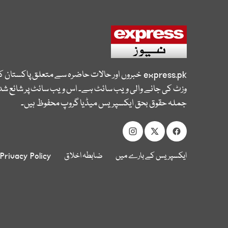
express.pk
خبروں اور حالات حاضرہ سے متعلق پاکستان 
وزٹ کی جانے والی ویب سائٹ ہے۔ اس ویب سائٹ پر شائع شدہ
جملہ حقوق بحق ایکسپریس میڈیا گروپ محفوظ ہیں۔
ایکسپریس کے بارے میں
ضابطہ اخلاق
Privacy Policy