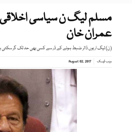
مسلم لیگ ن سیاسی اخلاقی او
عمران خان
(ن) لیگ اربوں ڈالر ضبط ہونے کے ڈر سے کسی بھی حد تک گر سکتی 
ویب ڈیسک
August 02, 2017