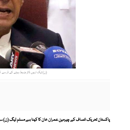
(ن) لیگ اربوں ڈالر ضبط ہونے کے ڈر سے ک
پاکستان تحریک انصاف کے چیرمین عمران خان کا کہنا ہے مسلم لیگ (ن) سیاسی