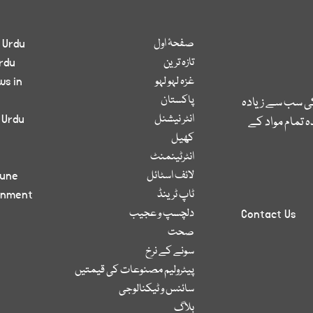
صفحۂ اول
 Urdu
تازہ ترین
rdu
غزہ لہو لہو
ws in
پاکستان
کی سب سے زیادہ
انٹر نیشنل
 Urdu
 تمام مواد کے
کھیل
انٹرٹینمنٹ
لائف اسٹائل
bune
ٹاپ ٹرینڈ
inment
دلچسپ و عجیب
Contact Us
صحت
سونے کے نرخ
پیٹرولیم مصنوعات کی قیمتیں
سائنس و ٹیکنالوجی
بلاگ