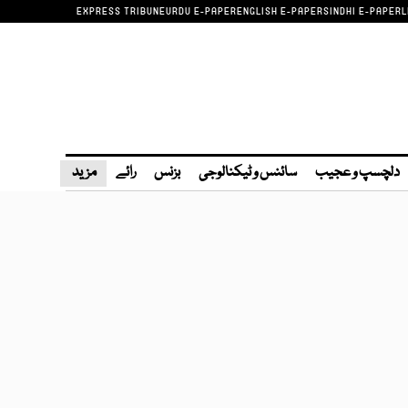
EXPRESS TRIBUNE
URDU E-PAPER
ENGLISH E-PAPER
SINDHI E-PAPER
L
دلچسپ و عجیب
سائنس و ٹیکنالوجی
بزنس
رائے
مزید