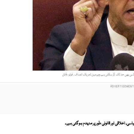
سی بھی حد تک گر سکتی ہے،چیرمین تحریک انصاف . فوٹو : فائل
، اخلاقی اور قانونی طور پر منہدم ہوگئی ہے۔