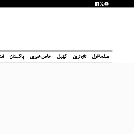
صفحۂ اول
تازہ ترین
کھیل
خاص خبریں
پاکستان
انٹ