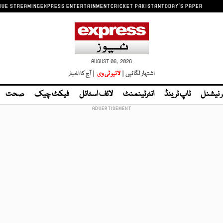
IVE STREAMING
EXPRESS ENTERTAINMENT
CRICKET PAKISTAN
TODAY'S PAPER
AUGUST 06, 2026
اشتہار لگائیں |
لائیو ٹی وی
| آج کا اخبار
ر نیشنل
ٹاپ ٹرینڈ
انٹرٹینمنٹ
لائف اسٹائل
فیکٹ چیک
صحت