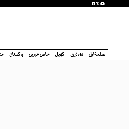
صفحۂ اول
تازہ ترین
کھیل
خاص خبریں
پاکستان
انٹ