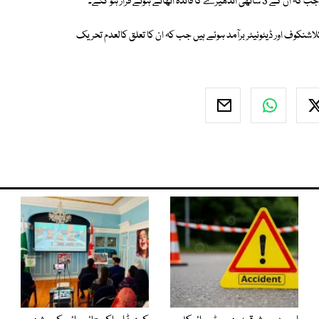
نکوف اور ڈیٹونیٹر برآمد ہوئے ہیں جب کہ ان کا تعلق کالعدم تحریک