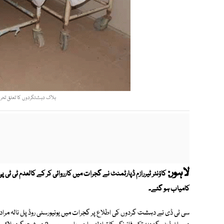
ہلاک دہشتگردوں کا تعلق تحری
لاہور:
کامیاب ہو گئے۔
سی ٹی ڈی نے دہشت گردوں کی اطلاع پر گجرات میں یونیورسٹی روڈ پل نالہ مراد 