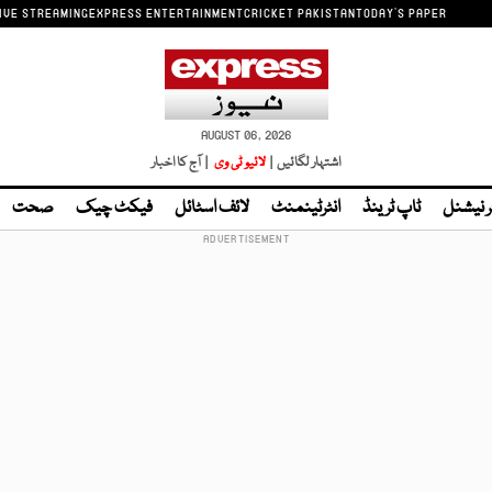
IVE STREAMING
EXPRESS ENTERTAINMENT
CRICKET PAKISTAN
TODAY'S PAPER
AUGUST 06, 2026
اشتہار لگائیں |
لائیو ٹی وی
| آج کا اخبار
ر نیشنل
ٹاپ ٹرینڈ
انٹرٹینمنٹ
لائف اسٹائل
فیکٹ چیک
صحت