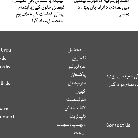
احمد پور شرقیہ، دو موٹر سائیکلوں
کینیڈا، پاکستانی ہائی کمیشن،
میں تصادم، 2 افراد جاں بحق، 3
قونصل خانوں کے زیر اہتمام
زخمی
بھارتی اقدامات کے خلاف یوم
استحصال منایا گیا
صفحۂ اول
 Urdu
تازہ ترین
rdu
غزہ لہو لہو
ws in
پاکستان
کی سب سے زیادہ
انٹر نیشنل
 Urdu
 تمام مواد کے
کھیل
انٹرٹینمنٹ
لائف اسٹائل
bune
ٹاپ ٹرینڈ
inment
دلچسپ و عجیب
Contact Us
صحت