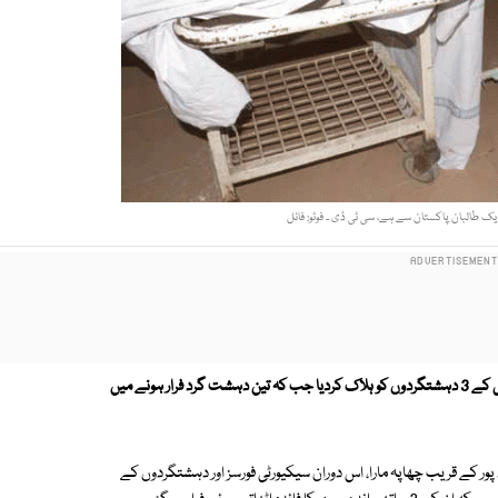
ک طالبان پاکستان سے ہے، سی ٹی ڈی ۔ فوٹو: فائل
کاؤنٹر ٹیررازم ڈپارٹمنٹ نے گجرات میں کارروائی کر کے کالعدم ٹی ٹی پی کے 3 دہشتگردوں کو ہلاک کردیا جب کہ تین دہشت گرد فرار ہونے میں
پور کے قریب چھاپہ مارا، اس دوران سیکیورٹی فورسز اور دہشتگردوں کے