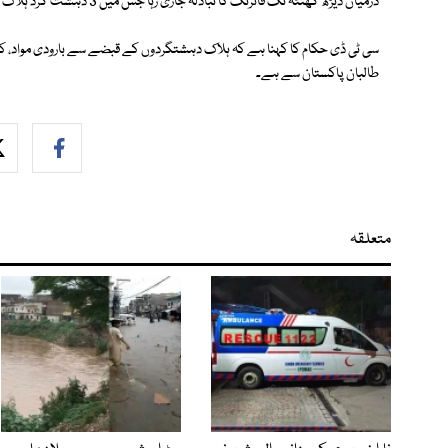
درمیان ڈیڑھ گھنٹہ تک فائرنگ کا تبادلہ جاری رہا جس میں 3 دہشت گرد ہلاک جب کہ ان کے 3 ساتھی اندھیرے کا فائدہ اٹھاتے ہوئے فرار ہو گئے۔
سی ٹی ڈی حکام کا کہنا ہے کہ ہلاک دہشتگردوں کے قبضے سے بارودی مواد، کلاش
طالبان پاکستان سے ہے۔
متعلقہ