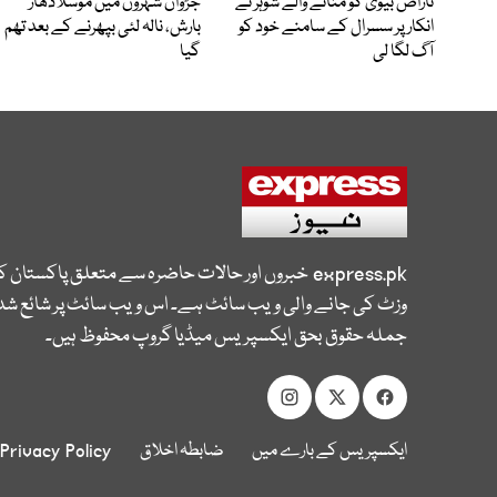
ناراض بیوی کو منانے والے شوہر نے
جڑواں شہروں میں موسلادھار
انکار پر سسرال کے سامنے خود کو
بارش، نالہ لئی بپھرنے کے بعد تھم
آگ لگا لی
گیا
express.pk
خبروں اور حالات حاضرہ سے متعلق پاکستان 
وزٹ کی جانے والی ویب سائٹ ہے۔ اس ویب سائٹ پر شائع شدہ
جملہ حقوق بحق ایکسپریس میڈیا گروپ محفوظ ہیں۔
ایکسپریس کے بارے میں
ضابطہ اخلاق
Privacy Policy