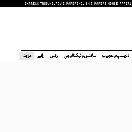
EXPRESS TRIBUNE
URDU E-PAPER
ENGLISH E-PAPER
SINDHI E-PAPER
L
دلچسپ و عجیب
سائنس و ٹیکنالوجی
بزنس
رائے
مزید