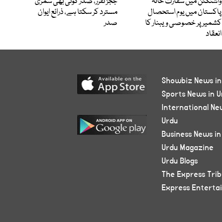
واشنگٹن میں سفارت خانہ
ججز تقرر، صدر کوئی بھی سمری
پاکستان میں یوم استحصال
مسترد کر سکتا ہے، ذرائع ایوان
کشمیر پر خصوصی ویبنار کا
صدر
انعقاد
Showbiz News in
Sports News in U
International Ne
Urdu
Business News in
Urdu Magazine
Urdu Blogs
The Express Tri
Express Enterta