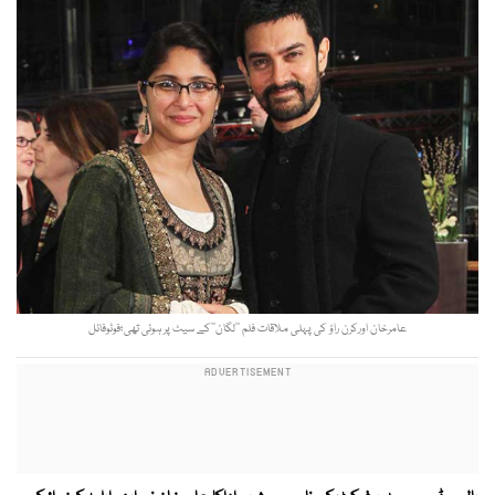
عامرخان اورکرن راؤ کی پہلی ملاقات فلم ’’لگان‘‘کے سیٹ پر ہوئی تھی؛فوٹوفائل