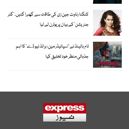
کنگنا رناوت جین زی کی طاقت سے گھبرا گئیں، ’گٹر
جنریشن‘ کے بیان پر یوٹرن لے لیا
ٹام ہالینڈ نے ’اسپائیڈر مین: برانڈ نیو ڈے‘ کا اہم
جذباتی منظر خود تخلیق کیا