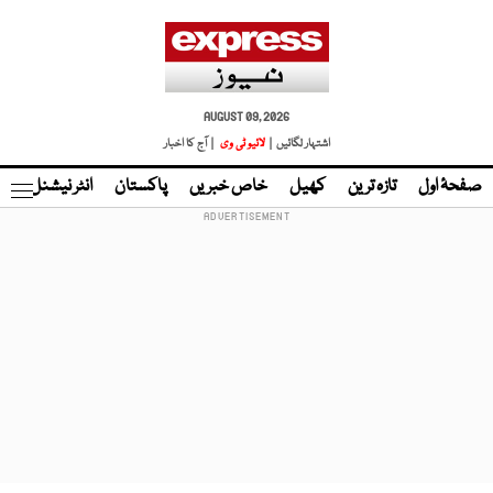
AUGUST 09, 2026
اشتہار لگائیں |
لائیو ٹی وی
| آج کا اخبار
صفحۂ اول
تازہ ترین
کھیل
خاص خبریں
پاکستان
انٹر نیشنل
ٹا