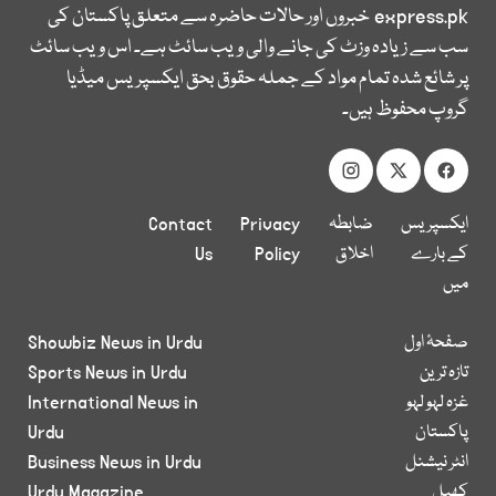
express.pk
خبروں اور حالات حاضرہ سے متعلق پاکستان کی
سب سے زیادہ وزٹ کی جانے والی ویب سائٹ ہے۔ اس ویب سائٹ
پر شائع شدہ تمام مواد کے جملہ حقوق بحق ایکسپریس میڈیا
گروپ محفوظ ہیں۔
ایکسپریس
ضابطہ
Privacy
Contact
کے بارے
اخلاق
Policy
Us
میں
صفحۂ اول
Showbiz News in Urdu
تازہ ترین
Sports News in Urdu
غزہ لہو لہو
International News in
پاکستان
Urdu
انٹر نیشنل
Business News in Urdu
کھیل
Urdu Magazine