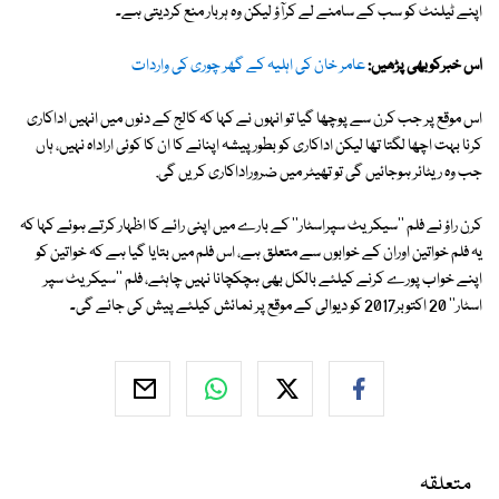
اپنے ٹیلنٹ کو سب کے سامنے لے کرآؤ لیکن وہ ہربار منع کردیتی ہے۔
اس خبرکوبھی پڑھیں:
عامر خان کی اہلیہ کے گھر چوری کی واردات
اس موقع پر جب کرن سے پوچھا گیا تو انہوں نے کہا کہ کالج کے دنوں میں انہیں اداکاری
کرنا بہت اچھا لگتا تھا لیکن اداکاری کو بطور پیشہ اپنانے کا ان کا کوئی اراداہ نہیں، ہاں
جب وہ ریٹائر ہوجائیں گی تو تھیٹر میں ضروراداکاری کریں گی.
کرن راؤ نے فلم ''سیکریٹ سپراسٹار'' کے بارے میں اپنی رائے کا اظہار کرتے ہوئے کہا کہ
یہ فلم خواتین اوران کے خوابوں سے متعلق ہے، اس فلم میں بتایا گیا ہے کہ خواتین کو
اپنے خواب پورے کرنے کیلئے بالکل بھی ہچکچانا نہیں چاہئے، فلم ''سیکریٹ سپر
اسٹار'' 20 اکتوبر2017 کو دیوالی کے موقع پر نمائش کیلئے پیش کی جائے گی۔
متعلقہ