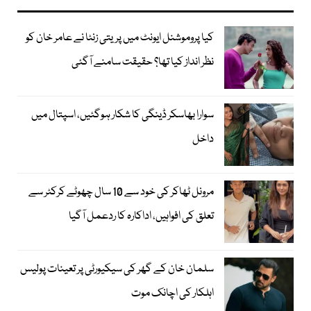
کیا پروموشنل ایونٹ میں پریتی زنٹا نے عامر خان کو
نظر انداز کیا تھا؟ حقیقت سامنے آگئی
سوارا بھاسکر ڈینگی کا شکار ہوگئیں، اسپتال میں
داخل
مرونل ٹھاکر کی خود سے 10 سال چھوٹے کرکٹر سے
تعلق کی افواہیں، اداکارہ کا ردعمل آگیا
سلمان خان کے گھر کی سیکیورٹی پر تعینات پولیس
اہلکار کی اچانک موت