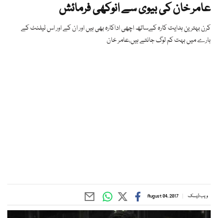
عامر خان کی بیوی سے انوکھی فرمائش
کرن بہترین ہدایت کارہ کےساتھ اچھی اداکارہ بھی ہیں اور ان کے اور اس ٹیلنٹ کے
بارے میں بہت کم لوگ جانتے ہیں،عامر خان
ویب ڈیسک
August 04, 2017