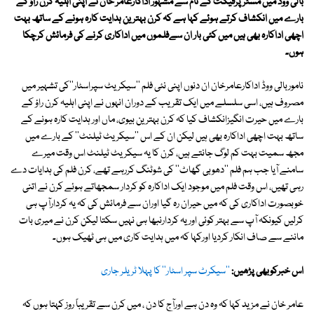
بالی ووڈ میں مسٹر پرفیکٹ کے نام سے مشہور اداکارعامر خان نے اپنی اہلیہ کرن راؤ کے
بارے میں انکشاف کرتے ہوئے کہا ہے کہ کرن بہترین ہدایت کارہ ہونے کے ساتھ بہت
اچھی اداکارہ بھی ہیں میں کئی بار ان سےفلموں میں اداکاری کرنے کی فرمائش کرچکا
ہوں۔
ناموربالی ووڈ اداکارعامرخان ان دنوں اپنی نئی فلم ''سیکریٹ سپراسٹار''کی تشہیر میں
مصروف ہیں، اسی سلسلے میں ایک تقریب کے دوران انہوں نے اپنی اہلیہ کرن راؤ کے
بارے میں حیرت انگیزانکشاف کیا کہ کرن بہترین بیوی، ماں اور ہدایت کارہ ہونے کے
ساتھ بہت اچھی اداکارہ بھی ہیں لیکن ان کے اس ''سیکریٹ ٹیلنٹ'' کے بارے میں
مجھ سمیت بہت کم لوگ جانتے ہیں، کرن کا یہ سیکریٹ ٹیلنٹ اس وقت میرے
سامنے آیا جب ہم فلم ''دھوبی گھاٹ'' کی شوٹنگ کررہے تھے، کرن فلم کی ہدایات دے
رہی تھیں، اس وقت فلم میں موجود ایک اداکارہ کو کردار سمجھاتے ہوئے کرن نے اتنی
خوبصورت اداکاری کی کہ میں حیران رہ گیا اوران سے فرمائش کی کہ یہ کردارآپ ہی
کرلیں کیونکہ آپ سے بہتر کوئی اوریہ کردارنبھا ہی نہیں سکتا لیکن کرن نے میری بات
ماننے سے صاف انکار کردیا اورکہا کہ میں ہدایت کاری میں ہی ٹھیک ہوں۔
اس خبرکوبھی پڑھیں:
''سیکرٹ سپر اسٹار'' کا پہلا ٹریلر جاری
عامر خان نے مزید کہا کہ وہ دن ہے اورآج کا دن ، میں کرن سے تقریباً روز کہتا ہوں کہ