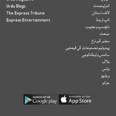
انٹرٹینمنٹ
Urdu Blogs
لائف اسٹائل
The Express Tribune
ٹاپ ٹرینڈ
Express Entertainment
دلچسپ و عجیب
صحت
سونے کے نرخ
پیٹرولیم مصنوعات کی قیمتیں
سائنس و ٹیکنالوجی
بلاگ
بزنس
ویڈیوز
جرائم