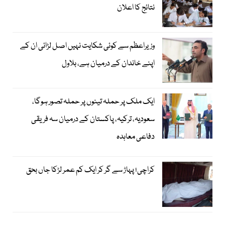
نتائج کا اعلان
وزیراعظم سے کوئی شکایت نہیں اصل لڑائی ان کے
اپنے خاندان کے درمیان ہے، بلاول
ایک ملک پر حملہ تینوں پر حملہ تصور ہوگا،
سعودیہ، ترکیہ، پاکستان کے درمیان سہ فریقی
دفاعی معاہدہ
کراچی؛ پہاڑ سے گر کر ایک کم عمر لڑکا جاں بحق