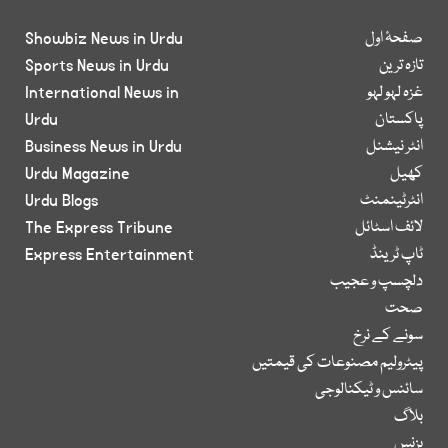
صفحۂ اول
Showbiz News in Urdu
تازہ ترین
Sports News in Urdu
غزہ لہو لہو
International News in
پاکستان
Urdu
انٹر نیشنل
Business News in Urdu
کھیل
Urdu Magazine
انٹرٹینمنٹ
Urdu Blogs
لائف اسٹائل
The Express Tribune
ٹاپ ٹرینڈ
Express Entertainment
دلچسپ و عجیب
صحت
سونے کے نرخ
پیٹرولیم مصنوعات کی قیمتیں
سائنس و ٹیکنالوجی
بلاگ
بزنس