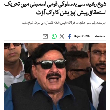
شیخ رشید سے بدسلوکی قومی اسمبلی میں تحریک
استحقاق پیش اپوزیشن کا واک آؤٹ
میرے مرنے سے حکومت کو فائدہ نہیں بلکہ نقصان ہی ہوگا، شیخ رشید
ویب ڈیسک
August 04, 2017