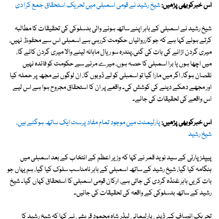
اس خبرکوبھی پڑھیں:
شیخ رشید نے قومی اسمبلی میں تحریک استحقاق جمع کرا دی
شیخ رشید نے اسمبلی کے باہر اپنے ساتھ ہونے والی بدسلوکی کی تحقیقات کا مطالبہ
کرتے ہوئے کہا ہے کہ جو کارروائیاں حکومت کررہی ہے اسمبلی اس سے محفوظ نہیں،
میری گردن اڑانے کی بات کی گئی،پندرہ سو ریال ماہانہ لینے والا میری گردن کاٹے گا،
میں اچھا ہوں یا برا اسمبلی کا حصہ ہوں، میرے مرنے سے حکومت کو فائدہ نہیں
نقصان ہوگا، اگر میں مارا گیا تو اسمبلی کو لے ڈوبوں گا، ان لوگوں نے مجھ پر حملہ کیا
اور مجھے دھکے دینے کی کوشش کی۔ واقعے پر ان کا استحقاق مجروح ہوا ہے اس لیے
اس واقعے کی تحقیقات کی جائے۔
اس خبرکوبھی پڑھیں:
پارلیمنٹ میں موجود تمام مفاد پرست ایک ساتھ ہوگئے ہیں،
شیخ رشید
پیپلز پارٹی کے سید نوید قمر نے کہا کہ وزیر اعظم کے انتخاب کے بعد اسمبلی میں
ہنگامہ کیا گیا، شیخ رشید کے ساتھ اسمبلی کے باہر نامناسب سلوک کیا گیا، ہم یہاں جو
بات کریں باہر غنڈہ گردی کی جاتی ہے، ارکان قومی اسمبلی کا استحقاق کہاں گیا۔ شیخ
رشید کے ساتھ بدسلوکی کے واقعہ کی تحقیقات کی جائیں۔
تحریک انصاف کے ڈپٹی پارلیمانی لیڈر شاہ محمود قریشی نے کہا کہ شیخ رشید کا