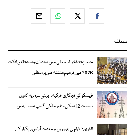
متعلقہ
خیبرپختونخوا اسمبلی میں مراعات و استحقاق ایکٹ
2026 میں ترامیم متفقہ طور پر منظور
فیسکو کی نجکاری: ترکیہ، چینی سرمایہ کاروں
سمیت 12 ملکی و غیر ملکی گروپ میدان میں
انٹر بورڈ کراچی بارہویں جماعت آرٹس ریگولر کے