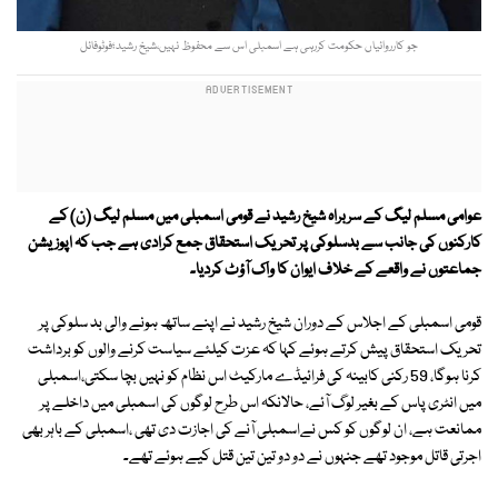
جو کارروائیاں حکومت کررہی ہے اسمبلی اس سے محفوظ نہیں،شیخ رشید؛فوٹوفائل
عوامی مسلم لیگ کے سربراہ شیخ رشید نے قومی اسمبلی میں مسلم لیگ (ن) کے
کارکنوں کی جانب سے بدسلوکی پر تحریک استحقاق جمع کرادی ہے جب کہ اپوزیشن
جماعتوں نے واقعے کے خلاف ایوان کا واک آؤٹ کردیا۔
قومی اسمبلی کے اجلاس کے دوران شیخ رشید نے اپنے ساتھ ہونے والی بد سلوکی پر
تحریک استحقاق پیش کرتے ہوئے کہا کہ عزت کیلئے سیاست کرنے والوں کو برداشت
کرنا ہوگا، 59 رکنی کابینہ کی فرائیڈے مارکیٹ اس نظام کو نہیں بچا سکتی،اسمبلی
میں انٹری پاس کے بغیر لوگ آئے، حالانکہ اس طرح لوگوں کی اسمبلی میں داخلے پر
ممانعت ہے، ان لوگوں کو کس نےاسمبلی آنے کی اجازت دی تھی ،اسمبلی کے باہر بھی
اجرتی قاتل موجود تھے جنہوں نے دو دو تین تین قتل کیے ہوئے تھے۔