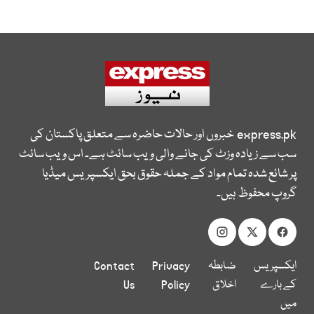
express.pk
خبروں اور حالات حاضرہ سے متعلق پاکستان کی
سب سے زیادہ وزٹ کی جانے والی ویب سائٹ ہے۔ اس ویب سائٹ
پر شائع شدہ تمام مواد کے جملہ حقوق بحق ایکسپریس میڈیا
گروپ محفوظ ہیں۔
ایکسپریس
ضابطہ
Privacy
Contact
کے بارے
اخلاق
Policy
Us
میں