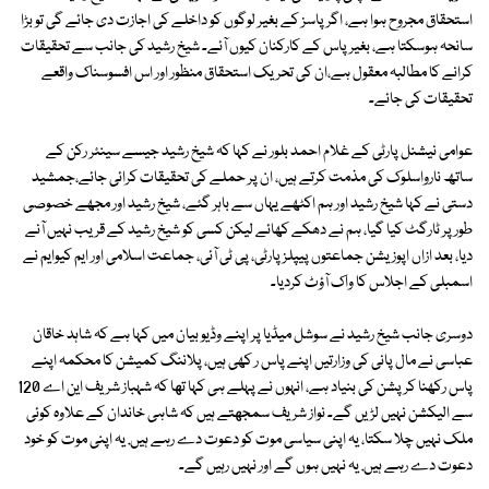
استحقاق مجروح ہوا ہے، اگر پاسز کے بغیر لوگوں کو داخلے کی اجازت دی جائے گی تو بڑا
سانحہ ہوسکتا ہے، بغیر پاس کے کارکنان کیوں آئے۔ شیخ رشید کی جانب سے تحقیقات
کرانے کا مطالبہ معقول ہے،ان کی تحریک استحقاق منظور اور اس افسوسناک واقعے
تحقیقات کی جائے۔
عوامی نیشنل پارٹی کے غلام احمد بلور نے کہا کہ شیخ رشید جیسے سینئر رکن کے
ساتھ نارواسلوک کی مذمت کرتے ہیں، ان پر حملے کی تحقیقات کرائی جائے،جمشید
دستی نے کہا شیخ رشید اور ہم اکٹھے یہاں سے باہر گئے، شیخ رشید اور مجھے خصوصی
طور پر ٹارگٹ کیا گیا، ہم نے دھکے کھائے لیکن کسی کو شیخ رشید کے قریب نہیں آنے
دیا، بعد ازاں اپوزیشن جماعتوں پیپلز پارٹی، پی ٹی آئی، جماعت اسلامی اور ایم کیوایم نے
اسمبلی کے اجلاس کا واک آؤٹ کردیا۔
دوسری جانب شیخ رشید نے سوشل میڈیا پر اپنے وڈیو بیان میں کہا ہے کہ شاہد خاقان
عباسی نے مال پانی کی وزارتیں اپنے پاس ر کھی ہیں، پلاننگ کمیشن کا محکمہ اپنے
پاس رکھنا کرپشن کی بنیاد ہے، انہوں نے پہلے ہی کہا تها کہ شہباز شریف این اے 120
سے الیکشن نہیں لڑیں گے۔ نواز شریف سمجهتے ہیں کہ شاہی خاندان کے علاوہ کوئی
ملک نہیں چلا سکتا، یہ اپنی سیاسی موت کو دعوت دے رہے ہیں. یہ اپنی موت کو خود
دعوت دے رہے ہیں. یہ نہیں ہوں گے اور نہیں رہیں گے۔