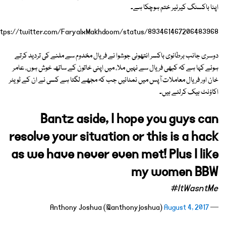
اپنا باکسنگ کیرئیر ختم ہوچکا ہے۔
ttps://twitter.com/FaryalxMakhdoom/status/893461467206483968
دوسری جانب برطانوی باکسر انتھونی جوشوا نے فریال مخدوم سے ملنے کی تردید کرتے
ہوئے کہا ہے کہ کبھی فریال سے نہیں ملا، میں اپنی خاتون کے ساتھ خوش ہوں، عامر
خان اور فریال معاملات آپس میں نمٹائیں جب کہ مجھے لگتا ہے کسی نے ان کے ٹویٹر
اکاؤنٹ ہیک کرلئے ہیں۔
Bantz aside, I hope you guys can
resolve your situation or this is a hack
as we have never even met! Plus I like
my women BBW
#ItWasntMe
August 4, 2017
— Anthony Joshua (@anthonyjoshua)