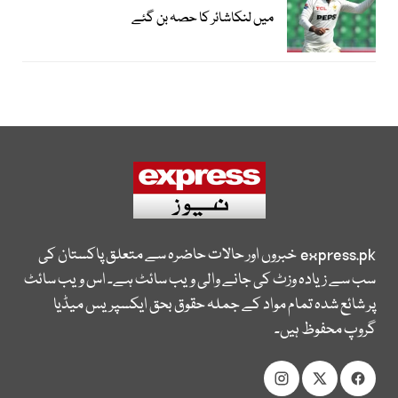
میں لنکاشائر کا حصہ بن گئے
express.pk
خبروں اور حالات حاضرہ سے متعلق پاکستان کی
سب سے زیادہ وزٹ کی جانے والی ویب سائٹ ہے۔ اس ویب سائٹ
پر شائع شدہ تمام مواد کے جملہ حقوق بحق ایکسپریس میڈیا
گروپ محفوظ ہیں۔