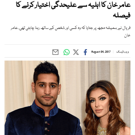
عامر خان کا اہلیہ سے علیحدگی اختیار کرنے کا
فیصلہ
فریال نے ہمیشہ مجھ پر جتایا کہ وہ کسی اور شخص کے ساتھ رہنا چاہتی تھی، عامر
خان
ویب ڈیسک
August 04, 2017