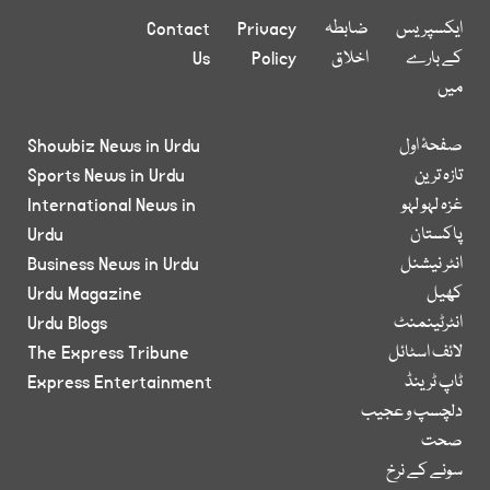
ایکسپریس
ضابطہ
Privacy
Contact
کے بارے
اخلاق
Policy
Us
میں
صفحۂ اول
Showbiz News in Urdu
تازہ ترین
Sports News in Urdu
غزہ لہو لہو
International News in
پاکستان
Urdu
انٹر نیشنل
Business News in Urdu
کھیل
Urdu Magazine
انٹرٹینمنٹ
Urdu Blogs
لائف اسٹائل
The Express Tribune
ٹاپ ٹرینڈ
Express Entertainment
دلچسپ و عجیب
صحت
سونے کے نرخ