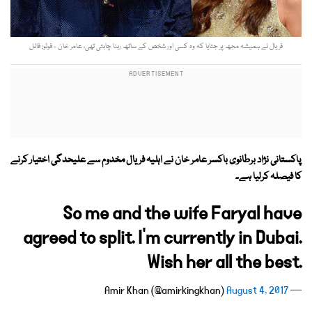
فریال نے ہمیشہ مجھ پر جتایا کہ وہ کسی اور شخص کے ساتھ رہنا چاہتی تھی، عامر خان - فوٹو: فائل
پاکستانی نژاد برطانوی باکسر عامر خان نے اہلیہ فریال مخدوم سے علیحدگی اختیار کرنے
کا فیصلہ کرلیا ہے۔
So me and the wife Faryal have
agreed to split. I'm currently in Dubai.
Wish her all the best.
August 4, 2017
— Amir Khan (@amirkingkhan)