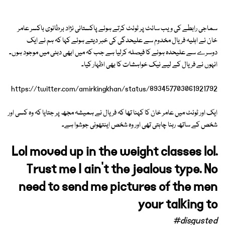
سماجی رابطے کی ویب سائٹ پر ٹوئٹ کرتے ہوئے پاکستانی نژاد برطانوی باکسر عامر
خان نے اہلیہ فریال مخدوم سے علیحدگی کی خبر دیتے ہوئے کہا کہ ہم نے ایک
دوسرے سے علیحدہ ہونے کا فیصلہ کرلیا ہے جب کہ میں ابھی دبئی میں موجود ہوں۔
انہوں نے فریال کے لیے نیک خواہشات کا بھی اظہار کیا۔
https://twitter.com/amirkingkhan/status/893457703061921792
ایک اور ٹوئٹ میں عامر خان کا کہنا تھا کہ فریال نے ہمیشہ مجھ پر جتایا کہ وہ کسی اور
شخص کے ساتھ رہنا چاہتی تھی اور وہ شخص اینتھونی جوشوا ہے۔
Lol moved up in the weight classes lol.
Trust me I ain't the jealous type. No
need to send me pictures of the men
your talking to
#disgusted