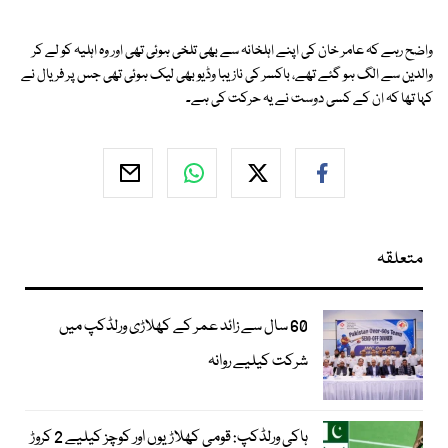
واضح رہے کہ عامر خان کی اپنے اہلخانہ سے بھی تلخی ہوئی تھی اور وہ اہلیہ کو لے کر
والدین سے الگ ہو گئے تھے، باکسر کی نازیبا وڈیو بھی لیک ہوئی تھی جس پر فریال نے
کہا تھا کہ ان کے کسی دوست نے یہ حرکت کی ہے۔
متعلقہ
60 سال سے زائد عمر کے کھلاڑی ورلڈکپ میں
شرکت کیلیے روانہ
ہاکی ورلڈکپ: قومی کھلاڑیوں اور کوچز کیلیے 2 کروڑ