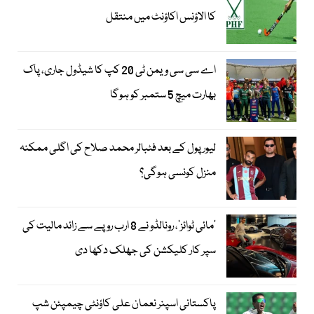
کا الاؤنس اکاؤنٹ میں منتقل
اے سی سی ویمن ٹی 20 کپ کا شیڈول جاری، پاک
بھارت میچ 5 ستمبر کو ہوگا
لیور پول کے بعد فٹبالر محمد صلاح کی اگلی ممکنہ
منزل کونسی ہوگی؟
’مائی ٹوائز‘، رونالڈو نے 8 ارب روپے سے زائد مالیت کی
سپر کار کلیکشن کی جھلک دکھا دی
پاکستانی اسپنر نعمان علی کاؤنٹی چیمپئن شپ