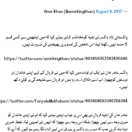
August 4, 2017
— Amir Khan (@amirkingkhan)
پاکستانی نژاد باکسر نے اہلیہ کو مخاطب کرتے ہوئے کہا کہ میں اینتھونی سے کسی قسم
کا حسد نہیں رکھتا لہذا اس شخص کی تصویریں بھیجنے کی ضرورت نہیں۔
https://twitter.com/amirkingkhan/status/893459357383495686
باکسر عامر خان نے ایک اور ٹوئٹ میں کہا کہ میں نے فریال کے لیے اپنے خاندان اور
دوستوں کوچھوڑا، اب اسے طلاق دے رہا ہوں اور فریال سےعلیحدگی پر کوئی دکھ
نہیں۔
tps://twitter.com/FaryalxMakhdoom/status/893460693386768384
عامر خان کی اہلیہ فریال نے بھی اس پر جواب دیتے ہوئے کہا کہ تم نے اپنے خاندان کو
میری وجہ سے نہیں چھوڑا، بلکہ اس وجہ سے چھوڑا کہ انہوں نے تمہیں لوٹا، غلط خبریں
دینا بند کریں جب کہ دوسرے باکسر پر صرف اس لیے الزام لگا رہے ہو کیوں کہ آپ کا