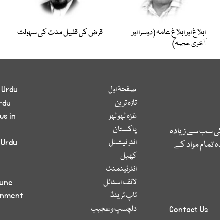
ابلاغ اور ابلاغِ عامہ (دوسرا اور
قرض کی قلیل مدت کی سہولت
آخری حصہ)
صفحۂ اول
 Urdu
تازہ ترین
rdu
غزہ لہو لہو
ws in
پاکستان
کی سب سے زیادہ
انٹر نیشنل
 Urdu
 تمام مواد کے
کھیل
انٹرٹینمنٹ
لائف اسٹائل
bune
ٹاپ ٹرینڈ
inment
دلچسپ و عجیب
Contact Us