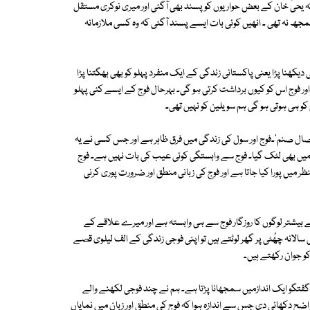
کہ یحیٰ خان کے بعض حواریوں کو پسند بھی آگئی اور میری نوکری مستقل
ھ نہ تھی ۔ انھیں کوئی بات ایسے پسند آگئی کہ وہ کسی ملازمانہ
کھنا پڑا یعنی پاکستانی زندگی کے ایک منفرد پہلو کو بھی بھگتنا پڑا
 اور فوج اس کو کیوں برداشت کرتی ہو گی۔ بہرحال فوج کے ایسے کئی پہلو
کو ہی ہوتی ہو گی ہم سویلین کو نہیں تھی۔
 وصال صنم'۔فوج اور سول کی زندگی میں فرق ظاہر ہے اور جس کسی نے یہ
 میں بھی لٹک گیا۔ فوج سے وابستگی کوئی عیب کی بات نہیں ہے۔ فوج
ں پورا کیا جاتا ہے اور فوج کی زبانی منطق اور ضرورت پوری کرنی
کے بیشتر لوگوں کا روزگار فوج سے ہی وابستہ ہے اور میرے علاقے کے
سالانہ چھُٹی پر گھر لوٹتے ہیں تو اپنی فوجی زندگی کے الف لیلوی قصے
و جوان رکھتے ہیں۔
فتگو ایک اندازمیں سمجھانا پڑتا ہے۔ ہم نے چند فوجی لکھنے والے
ضح دکھائی دی جس سے اندازہ ہوا کہ فوج کی منطق اور زبان میں نمایاں