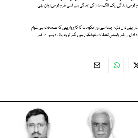
فوجی زندگی ایک الگ انداز کی زندگی ہے اسی طرح فوجی زبان بھی
را بھی دال دلیہ چلتا ہے اور حکومت کا کاروبار بھی کہ صحافت ہی عوام
جود اداروں کے باہمی تعلقات خوشگوار ہوں گے تو وہ ایک دوسرے کے