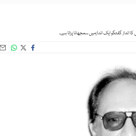
 انداز گفتگو ایک اندازمیں سمجھانا پڑتا ہے۔