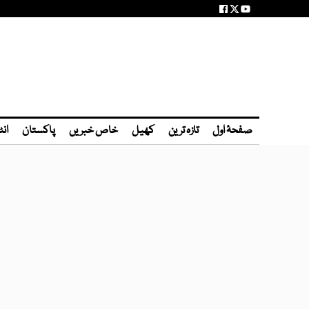
صفحۂ اول
تازہ ترین
کھیل
خاص خبریں
پاکستان
انٹ