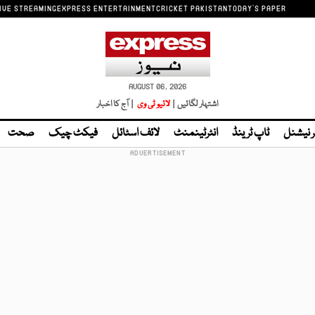
IVE STREAMING
EXPRESS ENTERTAINMENT
CRICKET PAKISTAN
TODAY'S PAPER
AUGUST 06, 2026
اشتہار لگائیں |
لائیو ٹی وی
| آج کا اخبار
ر نیشنل
ٹاپ ٹرینڈ
انٹرٹینمنٹ
لائف اسٹائل
فیکٹ چیک
صحت