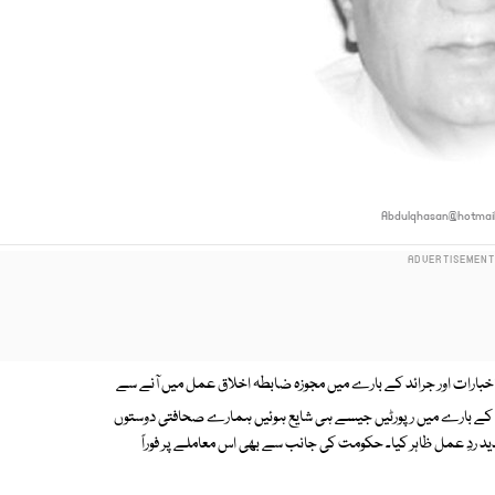
Abdulqhasan@hotmai
ارات اور جرائد کے بارے میں مجوزہ ضابطہ اخلاق عمل میں آنے سے
رنے کے بارے میں رپورٹیں جیسے ہی شایع ہوئیں ہمارے صحافتی دوستوں
شدید ردِ عمل ظاہر کیا۔ حکومت کی جانب سے بھی اس معاملے پر فوراً