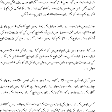
شرفِ قبولیت مل گیا۔ یحیٰ خان کو یہ سب پسند آگیا اور میری روزی لگی رہی بل
کر دی گئی۔ اس میں خاص بات یہ ہے کہ نوکری دینے والے کو نوکری کی کچھ سمج
ٹکڑے کو پسند کر گئے اور یہ ملازمانہ تحریر انھیں پسند آگئی۔
جنرل ییحیٰ خان جیسے بے نقط جرنیل کے زمانے میں فوج کا ایک خاص پہلو بھی دی
اور جاننا پڑا اور اب تک سمجھ میں نہیں آیا کہ فوج کو اس کی کیا ضرورت ہو گی
آشکار ہوئے اور فوج کے ساتھ کام کرنے میں سامنے آتے رہے جن کی ضرورت فوج 
بہر کیف ہم سو یلین بھی نیم فوجی بن 'کر نہ کام کرتے رہے لیکن خدا ملا نہ ہی
فرق سمجھ لیا وہ کسی حد تک فوج کا حصہ بن گیا اور فوج کا تمغہ اس کے گلے
کی ضروریات بھی ہم سویلین جیسی ہی ہوتی ہیں لیکن ان کو ایک خاص پس منظر می
ہوتی ہے۔
میں آبائی تو طور پر جس علاقے کا رہنے والا ہوں وہ ایک فوجی علاقہ ہے جہاں 
چوڑے شانوں اور سروقد اعوان جوان اپنے فوجی ہونے پر فخر کرتے ہیں اور جب بھی 
گاؤں کے بڑے بوڑھوں کو سنا کر ان کے دلوں میں فوج کے لیے محبت کے جذبے ک
کسی فوجی کے لیے سول کی زبان میں بات کرنا بہت مشکل ہوتا ہے اس کا انداز گ
بھی پڑھے اور ان کی زبان و بیان تک رسائی کی کوشش کی لیکن ان میں اجنبیت وا