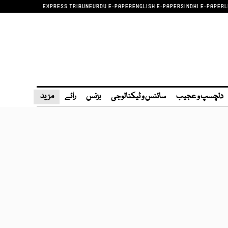
EXPRESS TRIBUNE
URDU E-PAPER
ENGLISH E-PAPER
SINDHI E-PAPER
L
دلچسپ و عجیب
سائنس و ٹیکنالوجی
بزنس
رائے
مزید