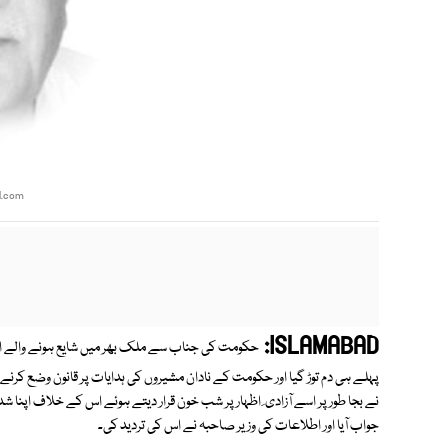
l.com
ISLAMABAD:
حکومت کی جناب سے ملک بھر میں شایع ہونے والے اخب
پہلے ہی دم توڑ گیا اور حکومت کے نادان مشیروں کی ہدایات پر قانون وضع ک
نے بجا طور پر اسے آزادی ِ اظہار پر شب خون قرار دیتے ہوئے اس کے خلاف اپنا 
جواب آیا اور اطلاعات کی وزیر صاحبہ نے اس کی تردید کی۔