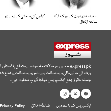
عقیدہ ختم نبوت کے چوکیدار کا
کراچی کی بدحالی کے ذمے دار
سانحہ ارتحال
express.pk
خبروں اور حالات حاضرہ سے متعلق پاکستان 
وزٹ کی جانے والی ویب سائٹ ہے۔ اس ویب سائٹ پر شائع شدہ
جملہ حقوق بحق ایکسپریس میڈیا گروپ محفوظ ہیں۔
ایکسپریس کے بارے میں
ضابطہ اخلاق
Privacy Policy