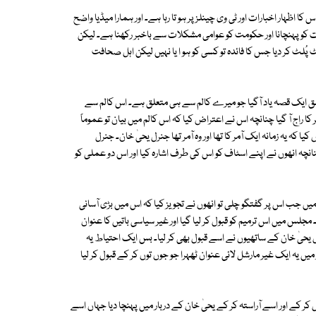
ظہار اخبارات اور ٹی وی چینلز پر ہو تا رہا ہے۔ اور ہمارا میڈیا واضح
 بات کو پہنچانا اور حکومت کو عوامی مشکلات سے باخبر رکھنا ہے۔ لیکن
 کر دیا جس کا فائدہ تو کسی کو ہو ا یا نہیں لیکن اہل صحافت
لق ایک قصہ یاد آگیا جو میرے کالم سے ہی متعلق ہے۔ اس کالم سے
ا راج آ گیا چنانچہ اس نے اعتراض کیا کہ اس کالم میں بیان تو عموماً
 یہ زمانہ ایک آمر کا تھا اور وہ آمر تھا جنرل یحیٰ خان۔ جنرل
نچہ انھوں نے اپنے اسٹاف کو اس کی طرف اشارہ کیا اور اس دو عملی کو
ل میں جب اس پر گفتگو چلی تو انھوں نے تجویز کیا کہ اس میں بڑی آسانی
لس میں اس ترمیم کو قبول کر لیا گیا اور غیر سیاسی باتیں کا عنوان
رل یحیٰ خان کے ساتھیوں نے اسے قبول بھی کر لیا۔ بس ایک احتیاط یہ
یں یہ ایک غیر مارشل لائی عنوان ٹھہرا جو جوں توں کر کے قبول کر لیا
ر کے اور اسے آراستہ کر کے یحیٰ خان کے دربار میں پہنچا دیا جہاں اسے