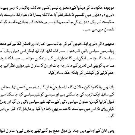
موجودہ حکومت کی میڈیا کے متعلق پالیسی کسی حد تک جانبدارانہ رہی ہے۔ اس کا ا
طور پر دو دھڑوں میں تقسیم کا شکار نظر آیا حالانکہ ہمارا کام عوام تک درست
حکومت نے ایک دھڑے کی جانب جھکاؤ سے صحافت کے بنیادی مقصد کو اُلٹ پُلٹ
نقصان میں ہی رہے۔
مجھے ذاتی طور پر ایک فوجی آمر کی جانب سے اخبارات پر قدغن لگانے کے متع
پہلے میں سیاسی باتیں کے عنوان سے کالم لکھا کرتا تھا لیکن اسی دوران ایک آمر ک
سیاست کا ہوتا ہے لیکن اس کا عنوان اس کے بر عکس ہوتا ہے۔ جیسا کہ عرض کیا کہ
صاحب کو بھی اس تحریر کے مندرجہ جات اور ان کا عنوان غیر موزوں نظر آئے چنا
ختم کرنے کی کوشش کی بلکہ حکم صادر کیا۔
یاد نہیں رہا کہ وہ کون حالات کا مارا ہوا یحیٰ خان کے دربار میں شامل تھا۔ محف
کے ساتھ ایک ترمیم کی جا سکتی ہے اور سیاسی کو غیر سیاسی کیا جا سکتا ہے۔ مج
قبول کر لیا گیا۔ یہ عنوان سیاسی باتیں کے ساتھ غیر سیاسی باتیں بن گیا اور جن
کرنی پڑی کہ اس میں سیاست کا عنصر بھی بڑھا دیا گیا اور مارشل لاء کے اس دور م
گیا۔
یحیٰ خان کے زمانے میں چند اہل ذوق جمع ہو گئے تھے جنہوں نے یہ عنوان قبول ک