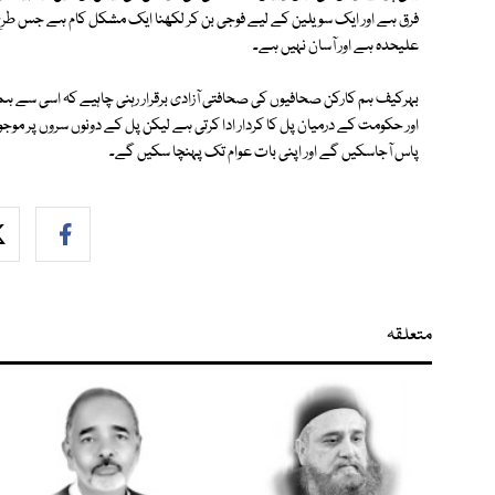
فرق ہے اور ایک سویلین کے لیے فوجی بن کر لکھنا ایک مشکل کام ہے جس طرح 
علیحدہ ہے اور آسان نہیں ہے۔
بہرکیف ہم کارکن صحافیوں کی صحافتی آزادی برقرار رہنی چاہیے کہ اسی سے ہما
اور حکومت کے درمیان پل کا کردار ادا کرتی ہے لیکن پل کے دونوں سروں پر مو
پاس آجاسکیں گے اور اپنی بات عوام تک پہنچا سکیں گے۔
متعلقہ