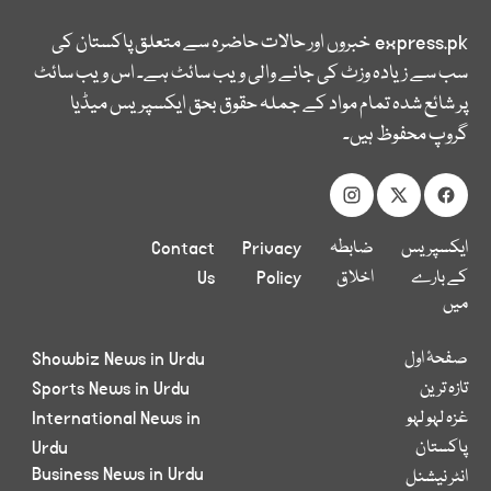
express.pk
خبروں اور حالات حاضرہ سے متعلق پاکستان کی
سب سے زیادہ وزٹ کی جانے والی ویب سائٹ ہے۔ اس ویب سائٹ
پر شائع شدہ تمام مواد کے جملہ حقوق بحق ایکسپریس میڈیا
گروپ محفوظ ہیں۔
ایکسپریس
ضابطہ
Privacy
Contact
کے بارے
اخلاق
Policy
Us
میں
صفحۂ اول
Showbiz News in Urdu
تازہ ترین
Sports News in Urdu
غزہ لہو لہو
International News in
پاکستان
Urdu
Business News in Urdu
انٹر نیشنل