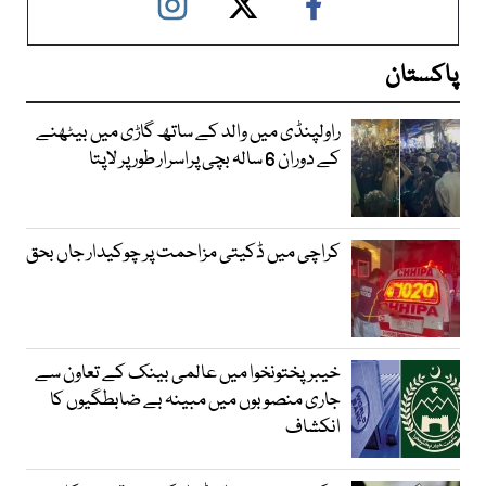
پاکستان
راولپنڈی میں والد کے ساتھ گاڑی میں بیٹھنے
کے دوران 6 سالہ بچی پراسرار طور پر لاپتا
کراچی میں ڈکیتی مزاحمت پر چوکیدار جاں بحق
خیبرپختونخوا میں عالمی بینک کے تعاون سے
جاری منصوبوں میں مبینہ بے ضابطگیوں کا
انکشاف