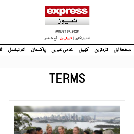
AUGUST 07, 2026
اشتہار لگائیں |
| آج کا اخبار
صفحۂ اول
تازہ ترین
کھیل
خاص خبریں
پاکستان
انٹر نیشنل
ٹا
TERMS