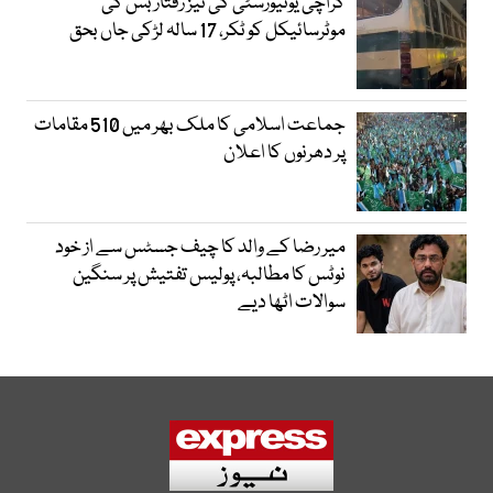
کراچی یونیورسٹی کی تیز رفتار بس کی
موٹرسائیکل کو ٹکر، 17 سالہ لڑکی جاں بحق
جماعت اسلامی کا ملک بھر میں 510 مقامات
پر دھرنوں کا اعلان
میر رضا کے والد کا چیف جسٹس سے از خود
نوٹس کا مطالبہ، پولیس تفتیش پر سنگین
سوالات اٹھا دیے