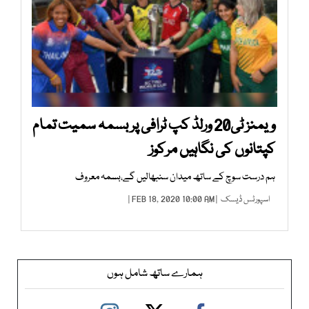
ویمنز ٹی20 ورلڈ کپ ٹرافی پر بسمہ سمیت تمام
کپتانوں کی نگاہیں مرکوز
ہم درست سوچ کے ساتھ میدان سنبھالیں گے،بسمہ معروف
اسپورٹس ڈیسک
| FEB 18, 2020 10:00 AM |
ہمارے ساتھ شامل ہوں