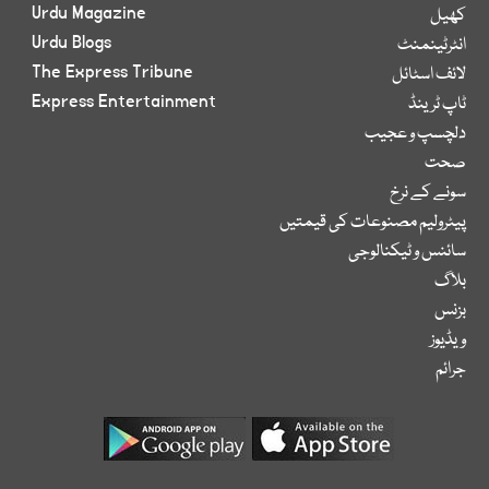
Urdu Magazine
کھیل
Urdu Blogs
انٹرٹینمنٹ
The Express Tribune
لائف اسٹائل
Express Entertainment
ٹاپ ٹرینڈ
دلچسپ و عجیب
صحت
سونے کے نرخ
پیٹرولیم مصنوعات کی قیمتیں
سائنس و ٹیکنالوجی
بلاگ
بزنس
ویڈیوز
جرائم