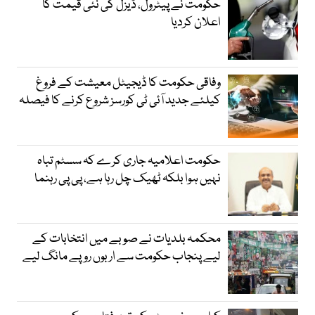
حکومت نے پیٹرول، ڈیزل کی نئی قیمت کا
اعلان کردیا
وفاقی حکومت کا ڈیجیٹل معیشت کے فروغ
کیلئے جدید آئی ٹی کورسز شروع کرنے کا فیصلہ
حکومت اعلامیہ جاری کرے کہ سسٹم تباہ
نہیں ہوا بلکہ ٹھیک چل رہا ہے، پی پی رہنما
محکمہ بلدیات نے صوبے میں انتخابات کے
لیے پنجاب حکومت سے اربوں روپے مانگ لیے