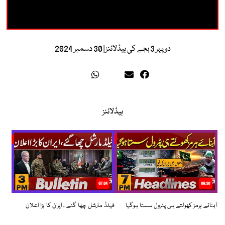
دوپہر 3 بجے کی ہیڈلائنز | 30 دسمبر 2024
ہیڈلائنز
07:04
08:36
آبنائے ہرمز کھولتے ہی پٹرول سستا ہوگیا
فیلڈ مارشل چھا گئے ، ایران کا بڑا اعلان