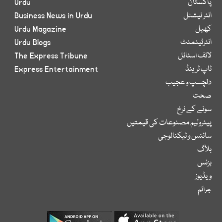
پاکستان
Urdu
انٹر نیشنل
Business News in Urdu
کھیل
Urdu Magazine
انٹرٹینمنٹ
Urdu Blogs
لائف اسٹائل
The Express Tribune
ٹاپ ٹرینڈ
Express Entertainment
دلچسپ و عجیب
صحت
سونے کے نرخ
پیٹرولیم مصنوعات کی قیمتیں
سائنس و ٹیکنالوجی
بلاگ
بزنس
ویڈیوز
جرائم