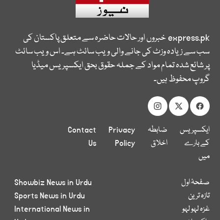
express.pk
خبروں اور حالات حاضرہ سے متعلق پاکستان کی
سب سے زیادہ وزٹ کی جانے والی ویب سائٹ ہے۔ اس ویب سائٹ
پر شائع شدہ تمام مواد کے جملہ حقوق بحق ایکسپریس میڈیا
گروپ محفوظ ہیں۔
ایکسپریس
ضابطہ
Privacy
Contact
کے بارے
اخلاق
Policy
Us
میں
صفحۂ اول
Showbiz News in Urdu
تازہ ترین
Sports News in Urdu
غزہ لہو لہو
International News in