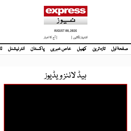
AUGUST 08, 2026
اشتہار لگائیں |
| آج کا اخبار
صفحۂ اول
تازہ ترین
کھیل
خاص خبریں
پاکستان
انٹر نیشنل
ٹا
ہیڈ لائنز ویڈیوز