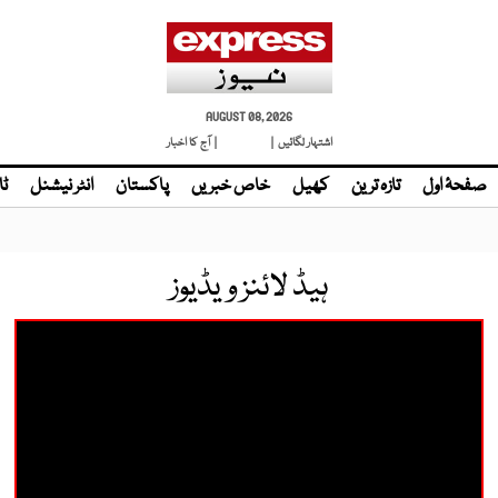
AUGUST 08, 2026
اشتہار لگائیں |
| آج کا اخبار
صفحۂ اول
تازہ ترین
کھیل
خاص خبریں
پاکستان
انٹر نیشنل
ٹا
ہیڈ لائنز ویڈیوز