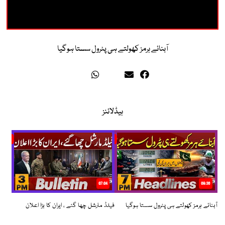
آبنائے ہرمز کھولتے ہی پٹرول سستا ہوگیا
ہیڈلائنز
07:04
08:36
آبنائے ہرمز کھولتے ہی پٹرول سستا ہوگیا
فیلڈ مارشل چھا گئے ، ایران کا بڑا اعلان