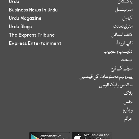
پاکستان
Urdu
انٹر نیشنل
Business News in Urdu
کھیل
Urdu Magazine
انٹرٹینمنٹ
Urdu Blogs
لائف اسٹائل
The Express Tribune
ٹاپ ٹرینڈ
Express Entertainment
دلچسپ و عجیب
صحت
سونے کے نرخ
پیٹرولیم مصنوعات کی قیمتیں
سائنس و ٹیکنالوجی
بلاگ
بزنس
ویڈیوز
جرائم