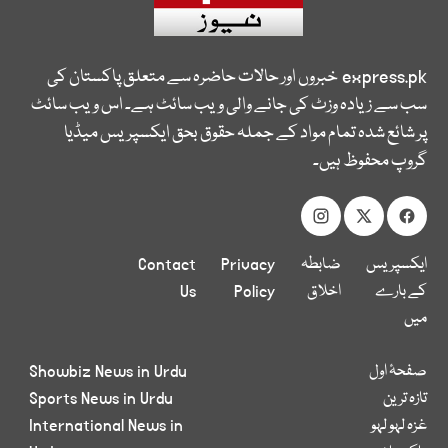
express.pk
خبروں اور حالات حاضرہ سے متعلق پاکستان کی
سب سے زیادہ وزٹ کی جانے والی ویب سائٹ ہے۔ اس ویب سائٹ
پر شائع شدہ تمام مواد کے جملہ حقوق بحق ایکسپریس میڈیا
گروپ محفوظ ہیں۔
ایکسپریس
ضابطہ
Privacy
Contact
کے بارے
اخلاق
Policy
Us
میں
صفحۂ اول
Showbiz News in Urdu
تازہ ترین
Sports News in Urdu
غزہ لہو لہو
International News in