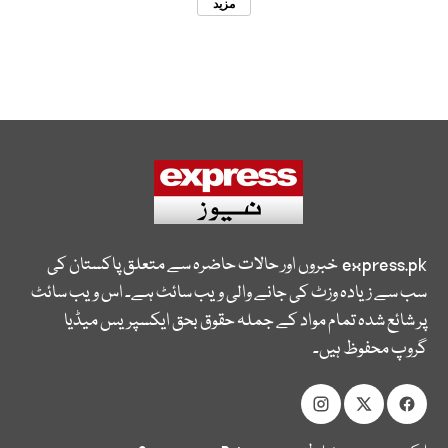
مزید
express.pk
خبروں اور حالات حاضرہ سے متعلق پاکستان کی
سب سے زیادہ وزٹ کی جانے والی ویب سائٹ ہے۔ اس ویب سائٹ
پر شائع شدہ تمام مواد کے جملہ حقوق بحق ایکسپریس میڈیا
گروپ محفوظ ہیں۔