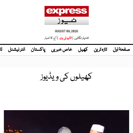
AUGUST 09, 2026
اشتہار لگائیں |
| آج کا اخبار
صفحۂ اول
تازہ ترین
کھیل
خاص خبریں
پاکستان
انٹر نیشنل
ٹا
کھیلوں کی ویڈیوز