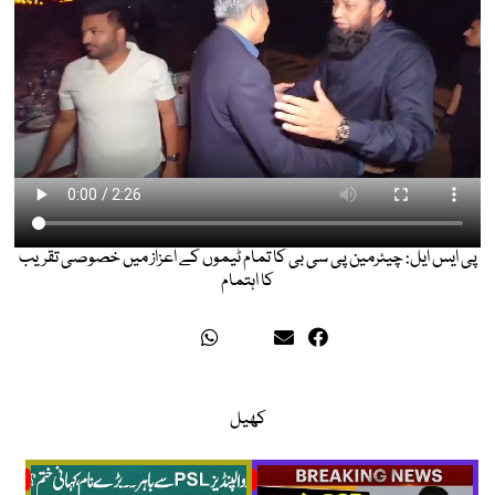
پی ایس ایل: چیئرمین پی سی بی کا تمام ٹیموں کے اعزاز میں خصوصی تقریب
کا اہتمام
کھیل