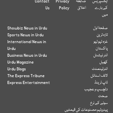
ایکسپریس
ضابطہ
Privacy
Contact
کے بارے
اخلاق
Policy
Us
میں
صفحۂ اول
Showbiz News in Urdu
تازہ ترین
Sports News in Urdu
غزہ لہو لہو
International News in
پاکستان
Urdu
انٹر نیشنل
Business News in Urdu
کھیل
Urdu Magazine
انٹرٹینمنٹ
Urdu Blogs
لائف اسٹائل
The Express Tribune
ٹاپ ٹرینڈ
Express Entertainment
دلچسپ و عجیب
صحت
سونے کے نرخ
پیٹرولیم مصنوعات کی قیمتیں