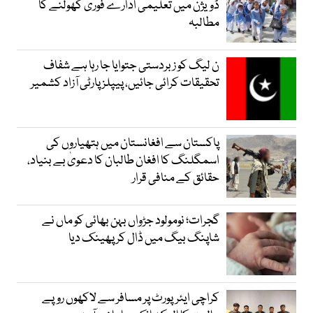
ڈویژن میں تعلیمی ادارے فوری کھولنے کا
مطالبہ
ن لیگ کو زبردستی جتوایا جا رہا ہے شفاف
تحقیقات کرائی جائیں، پیپلز پارٹی آزاد کشمیر
پاکستان سے افغانستان میں ہتھیاروں کی
اسمگلنگ کا افغان طالبان کا دعویٰ بے بنیاد،
حقائق کے منافی قرار
گجرات؛ نومولود جڑواں بہن بھائی کو ماں نے
شاپنگ بیگ میں ڈال کر پھینک دیا
کراچی ایئرپورٹ پر مسافر سے لاکھوں روپے