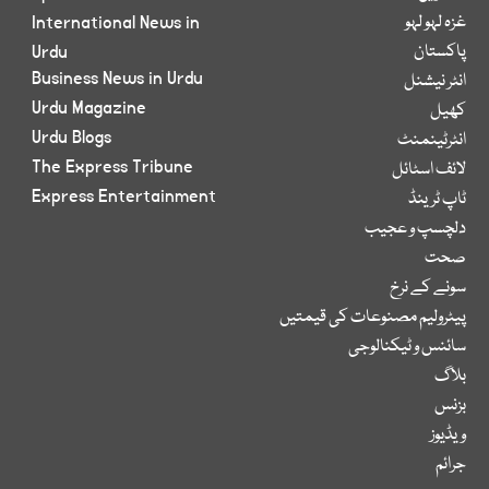
غزہ لہو لہو
International News in
پاکستان
Urdu
Business News in Urdu
انٹر نیشنل
Urdu Magazine
کھیل
Urdu Blogs
انٹرٹینمنٹ
The Express Tribune
لائف اسٹائل
Express Entertainment
ٹاپ ٹرینڈ
دلچسپ و عجیب
صحت
سونے کے نرخ
پیٹرولیم مصنوعات کی قیمتیں
سائنس و ٹیکنالوجی
بلاگ
بزنس
ویڈیوز
جرائم