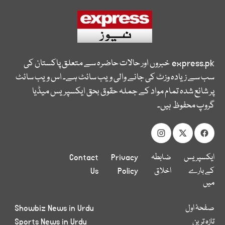
express.pk
خبروں اور حالات حاضرہ سے متعلق پاکستان کی
سب سے زیادہ وزٹ کی جانے والی ویب سائٹ ہے۔ اس ویب سائٹ
پر شائع شدہ تمام مواد کے جملہ حقوق بحق ایکسپریس میڈیا
گروپ محفوظ ہیں۔
ایکسپریس
ضابطہ
Privacy
Contact
کے بارے
اخلاق
Policy
Us
میں
صفحۂ اول
Showbiz News in Urdu
تازہ ترین
Sports News in Urdu