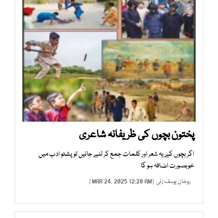
پختون بچوں کی ظریفانہ شاعری
اگر بچوں کے یہ شعر اور کلمات جمع کر لئے جائیں تو پشتو ادب میں
خوبصورت اضافہ ہو گا
روخان یوسف زئی
| MAR 24, 2025 12:28 AM |