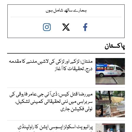
ہمارے ساتھ شامل ہوں
پاکستان
ملتان: لڑکے اور لڑکی کی لاشیں ملنے کا مقدمہ
درج، تحقیقات کا آغاز
میر رضا قتل کیس: ڈی آئی جی عامر فاروقی کی
سربراہی میں نئی تحقیقاتی کمیٹی تشکیل،
نوٹی فکیشن جاری
پرائیویٹ اسکولز ایسوسی ایشن کا راولپنڈی