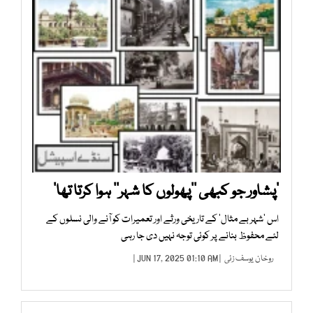
’پشاور جو کبھی ’’پھولوں کا شہر‘‘ ہوا کرتا تھا‘
اس ’شہر بے مثال‘ کے تاریخی ورثے اور تعمیرات کو آنے والی نسلوں کے
لئے محفوظ بنانے پر کوئی توجہ نہیں دی جا رہی
روخان یوسف زئی
| JUN 17, 2025 01:10 AM |