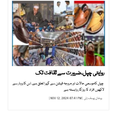
روایتی چپل،ضرورت سے ثقافت تک
چپل کاموسمی حالات اور مروجہ فیشن سے گہرا تعلق ہے، اس کاروبار سے
لاکھوں افراد کا روزگار وابستہ ہے
روخان یوسف زئی
| NOV 12, 2024 07:41 PM |