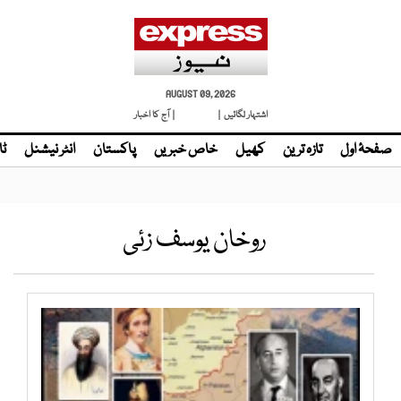
AUGUST 09, 2026
اشتہار لگائیں |
لائیو ٹی وی
| آج کا اخبار
صفحۂ اول
تازہ ترین
کھیل
خاص خبریں
پاکستان
انٹر نیشنل
ٹا
روخان یوسف زئی