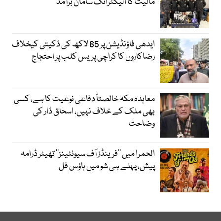
مالیت کا الیکٹرانک سامان برآمد
ایدھی فاؤنڈیشن پر 65 لاکھ کی ڈکیتی کیخلاف
رضاکاروں کا کراچی پریس کلب پر احتجاج
معاہدہ مکہ خالصتاً دفاعی نوعیت کا ہے، کسی
بھی ملک کے خلاف نہیں، اسحاق ڈار کی
وضاحت
الحمرا میں ’’فرینڈز آف سیونٹینز‘‘ تھیٹر ڈرامہ
پیش، پہلے ہی شو میں ہاؤس فل