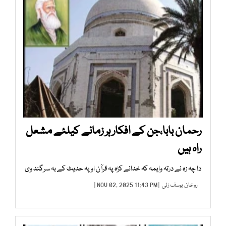
رحمان بابا،جن کے افکار ہر زمانے کیلئے مشعل
راہ ہیں
دا چہ زہ ئے درتہ وایمہ کہ خدائے کڑہ پہ قرآن او پہ حدیث کے بہ سرگند وی
روخان یوسف زئی
| NOV 02, 2025 11:43 PM |