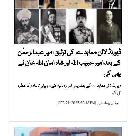
ڈیورنڈ لائن معاہدے کی توثیق امیر عبدالرحمٰن
کے بعد امیر حبیب اللہ اور شاہ امان اللہ خان نے
بھی کی
ڈیورنڈ لائن معاہدے کے بعد روس اور برطانیہ کے درمیان تصادم کا خطرہ
ٹل گیا
روخان یوسف زئی
| DEC 21, 2025 09:13 PM |