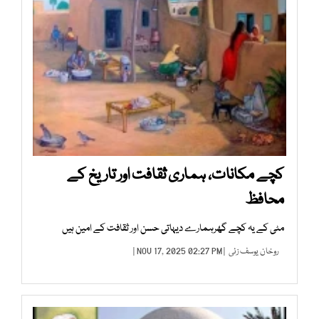
کچے مکانات، ہماری ثقافت اور تاریخ کے
محافظ
مٹی کے یہ کچے گھرہمارے دیہاتی حسن اور ثقافت کے امین ہیں
روخان یوسف زئی
| NOV 17, 2025 02:27 PM |