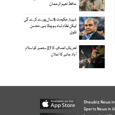
حافظ نعیم الرحمان
شہباز حکومت 5 سال پورے کرے گی
لیکن نظام تباہ ہوچکا ہے، محسن
نقوی
تحریک انصاف کا 27 ستمبر کو اسلام
آباد جانے کا اعلان
Showbiz News in
Sports News in U