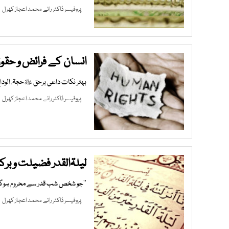
پروفیسر ڈاکٹر رائے محمد اعجاز کھرل
3 AM |
انسان کے فرائض و حقو
بہتر نکات داعی برحق ﷺحجۃ ٔ الود
پروفیسر ڈاکٹر رائے محمد اعجاز کھرل
9 AM |
لیلۃالقدر فضیلت و بر
’’جو شخص شب قدر سے محروم ہوگیا،
پروفیسر ڈاکٹر رائے محمد اعجاز کھرل
3 AM |