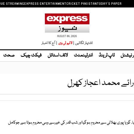
IVE STREAMING
EXPRESS ENTERTAINMENT
CRICKET PAKISTAN
TODAY'S PAPER
AUGUST 06, 2026
اشتہار لگائیں |
| آج کا اخبار
ر نیشنل
ٹاپ ٹرینڈ
انٹرٹینمنٹ
لائف اسٹائل
فیکٹ چیک
صحت
 رائے محمد اعجاز کھرل
ویا پوری بھلائی سے محروم ہوگیااور شب قدر کی خیرسے وہی محروم ہوتا ہے جوکامل