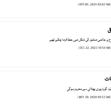
| APR 06, 2024 09:0
ق
اع پر عالمی منشور کی شکل میں عطا فرما چکے تھے
| DEC 22, 2023 10:5
کات
 گویا پوری بھلائی سے محروم ہوگی
| MAY 20, 2020 09:5