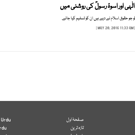
ٰہی اور اسوۂ رسولؐؐ کی روشنی میں
و حقوق اسلام نے دیے ہیں ان کو تسلیم کیا جائے.
| MAY 20, 2016 11:3
صفحۂ اول
 Urdu
تازہ ترین
rdu