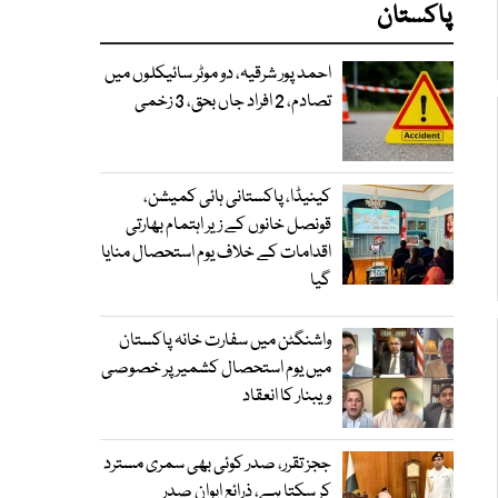
پاکستان
احمد پور شرقیہ، دو موٹر سائیکلوں میں
تصادم، 2 افراد جاں بحق، 3 زخمی
کینیڈا، پاکستانی ہائی کمیشن،
قونصل خانوں کے زیر اہتمام بھارتی
اقدامات کے خلاف یوم استحصال منایا
گیا
واشنگٹن میں سفارت خانہ پاکستان
میں یوم استحصال کشمیر پر خصوصی
ویبنار کا انعقاد
ججز تقرر، صدر کوئی بھی سمری مسترد
کر سکتا ہے، ذرائع ایوان صدر