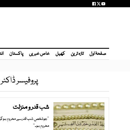
صفحۂ اول
تازہ ترین
کھیل
خاص خبریں
پاکستان
انٹ
پروفیسر ڈاکٹر
شب قدر و منزلت
’’جوشخص شب قدرسے محروم ہوگیا، گ
محروم ہو۔‘‘