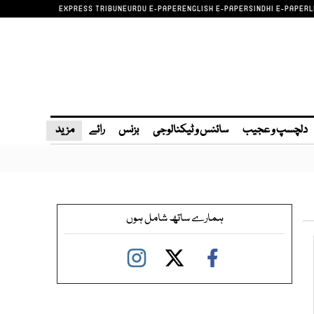
EXPRESS TRIBUNE
URDU E-PAPER
ENGLISH E-PAPER
SINDHI E-PAPER
L
دلچسپ و عجیب
سائنس و ٹیکنالوجی
بزنس
رائے
مزید
ہمارے ساتھ شامل ہوں