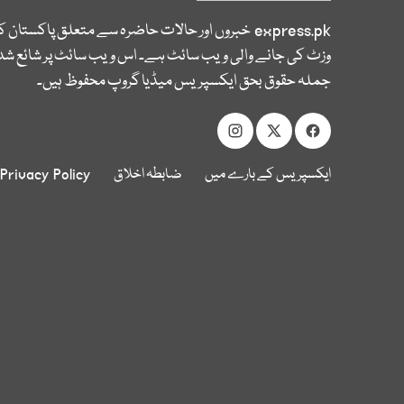
express.pk
خبروں اور حالات حاضرہ سے متعلق پاکستان 
وزٹ کی جانے والی ویب سائٹ ہے۔ اس ویب سائٹ پر شائع شدہ
جملہ حقوق بحق ایکسپریس میڈیا گروپ محفوظ ہیں۔
ایکسپریس کے بارے میں
ضابطہ اخلاق
Privacy Policy