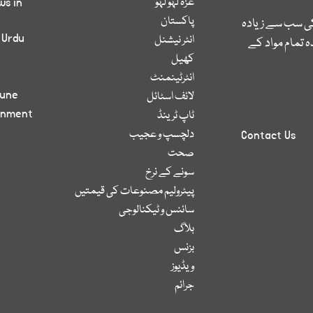
غزہ لہو لہو
ws in
پاکستان
کی سب سے زیادہ
 Urdu
انٹر نیشنل
 تمام مواد کے
کھیل
انٹرٹینمنٹ
bune
لائف اسٹائل
inment
ٹاپ ٹرینڈ
دلچسپ و عجیب
Contact Us
صحت
سونے کے نرخ
پیٹرولیم مصنوعات کی قیمتیں
سائنس و ٹیکنالوجی
بلاگ
بزنس
ویڈیوز
جرائم