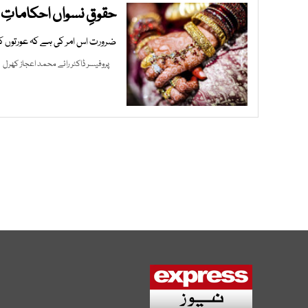
حقوقِ نسواں احکاماتِ ال
ضرورت اس امر کی ہے کہ عورتوں کو ج
پروفیسر ڈاکٹر رائے محمد اعجاز کھرل
3 AM |