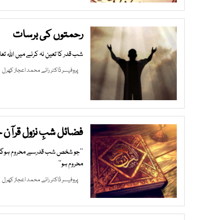
رحمتوں کی برسات
شب قدر کا تعین نہ کرنے میں اللہ ت
پروفیسر ڈاکٹر رائے محمد اعجاز کھرل
1 AM |
فضائل شبِ نزول قرآن 
’’جو شخص شب قدرسے محروم ہوگیا، 
محروم ہو‘‘
پروفیسر ڈاکٹر رائے محمد اعجاز کھرل
7 AM |