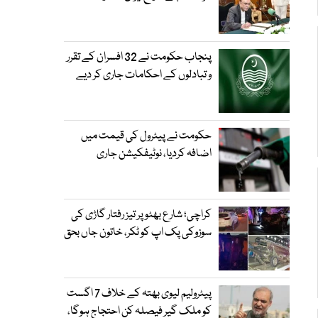
پنجاب حکومت نے 32 افسران کے تقرر
و تبادلوں کے احکامات جاری کر دیے
حکومت نے پیٹرول کی قیمت میں
اضافہ کردیا، نوٹیفکیشن جاری
کراچی؛ شارع بھٹو پر تیز رفتار گاڑی کی
سوزوکی پک اپ کو ٹکر، خاتون جاں بحق
پیٹرولیم لیوی بھتہ کے خلاف 7 اگست
کو ملک گیر فیصلہ کن احتجاج ہوگا،