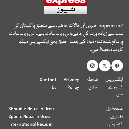
express.pk
خبروں اور حالات حاضرہ سے متعلق پاکستان کی
سب سے زیادہ وزٹ کی جانے والی ویب سائٹ ہے۔ اس ویب سائٹ
پر شائع شدہ تمام مواد کے جملہ حقوق بحق ایکسپریس میڈیا
گروپ محفوظ ہیں۔
ایکسپریس
ضابطہ
Privacy
Contact
کے بارے
اخلاق
Policy
Us
میں
صفحۂ اول
Showbiz News in Urdu
تازہ ترین
Sports News in Urdu
غزہ لہو لہو
International News in