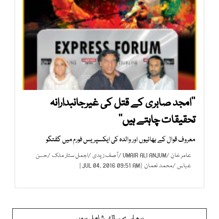
’’امجد صابری کے قتل کی غیرجانبدارانہ
تحقیقات چاہتے ہیں‘‘
معروف قوال کے بھائیوں اور والدہ کی ایکسپریس فورم میں گفتگو
عامر خان
/
UMAIR ALI ANJUM
/
آصف زیدی
/
اجمل ستار ملک
/
حسن
عباس
/
محمد نعمان
| JUL 04, 2016 09:51 AM |
ہمارے ساتھ شامل ہوں