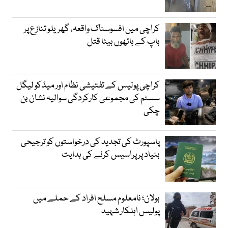
کراچی میں افسوسناک واقعہ، گھریلو تنازع پر
باپ کے ہاتھوں بیٹا قتل
کراچی پولیس کے تفتیشی نظام اور میڈکو لیگل
سسٹم کی مجموعی کارکردگی سوالیہ نشان بن
چکی
پاسپورٹ کی تجدید کی درخواستوں کو ترجیحی
بنیاد پر پراسیس کرنے کی ہدایت
بولان؛ نامعلوم مسلح افراد کے حملے میں
پولیس اہلکار شہید