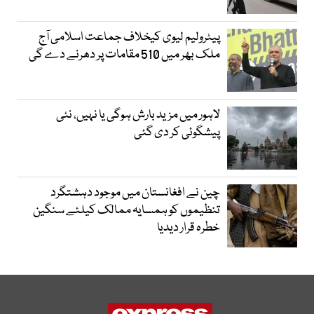
پیٹرولیم لیوی کیخلاف جماعت اسلامی آج
ملک بھر میں 510 مقامات پر دھرنے دے گی
لاہور میں مزید بارش ہوگی یا نہیں، نئی
پیشگوئی کر دی گئی
چین نے افغانستان میں موجود دہشتگرد
تنظیموں کو ہمسایہ ممالک کیلئے سنگین
خطرہ قرار دیدیا