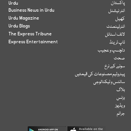
پاکستان
Urdu
Business News in Urdu
انٹر نیشنل
Urdu Magazine
کھیل
Urdu Blogs
انٹرٹینمنٹ
The Express Tribune
لائف اسٹائل
Express Entertainment
ٹاپ ٹرینڈ
دلچسپ و عجیب
صحت
سونے کے نرخ
پیٹرولیم مصنوعات کی قیمتیں
سائنس و ٹیکنالوجی
بلاگ
بزنس
ویڈیوز
جرائم