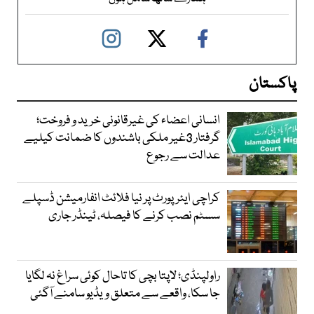
پاکستان
انسانی اعضاء کی غیرقانونی خرید و فروخت؛
گرفتار 3غیر ملکی باشندوں کا ضمانت کیلیے
عدالت سے رجوع
کراچی ایئرپورٹ پر نیا فلائٹ انفارمیشن ڈسپلے
سسٹم نصب کرنے کا فیصلہ، ٹینڈر جاری
راولپنڈی؛ لاپتا بچی کا تاحال کوئی سراغ نہ لگایا
جا سکا، واقعے سے متعلق ویڈیو سامنے آگئی