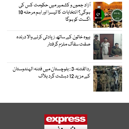
آزاد جموں و کشمیر میں حکومت کس کی
ہوگی؟ انتخابات کا تیسرا اور اہم مرحلہ 10
اگست کو ہوگا
بیوہ خاتون کے ساتھ زیادتی کرنے والا درندہ
صفت سفاک ملزم گرفتار
ردالفتنہ-3 : بلوچستان میں فتنہ الہندوستان
کے مزید 12 دہشت گرد ہلاک