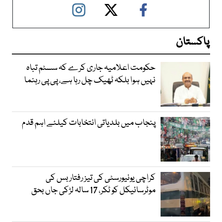
پاکستان
حکومت اعلامیہ جاری کرے کہ سسٹم تباہ
نہیں ہوا بلکہ ٹھیک چل رہا ہے، پی پی رہنما
پنجاب میں بلدیاتی انتخابات کیلئے اہم قدم
کراچی یونیورسٹی کی تیز رفتار بس کی
موٹرسائیکل کو ٹکر، 17 سالہ لڑکی جاں بحق