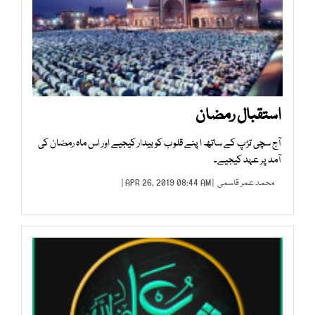
استقبال رمضان
آج سچی تڑپ کے ساتھ ا پنے قلوب کو بیدار کیجیے اور اس ماہ رمضان کی
آمد پر عہد کیجیے۔
محمد عمر قاسمی
| APR 26, 2019 08:44 AM |