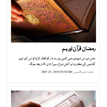
رمضان قرآن اور ہم
جس نے اس مہینے میں کسی روزے دار کو افطار کرایا تو اس کے لیے
گناہوں کی مغفرت اور آتش دوزخ سے آزادی کا ذریعہ ہوگا۔
محمد عمر قاسمی
| MAY 25, 2018 09:58 AM |