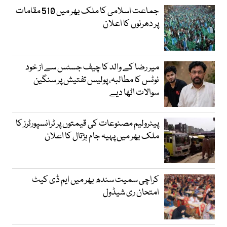
جماعت اسلامی کا ملک بھر میں 510 مقامات
پر دھرنوں کا اعلان
میر رضا کے والد کا چیف جسٹس سے از خود
نوٹس کا مطالبہ، پولیس تفتیش پر سنگین
سوالات اٹھا دیے
پیٹرولیم مصنوعات کی قیمتوں پر ٹرانسپورٹرز کا
ملک بھر میں پہیہ جام ہڑتال کا اعلان
کراچی سمیت سندھ بھر میں ایم ڈی کیٹ
امتحان ری شیڈول