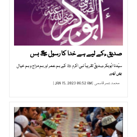
صدیق ؓ کے لیے ہے خدا کا رسول ﷺ بس
سیّدنا ابُوبکر صدیقؓ تقریباً نبی اکرم ﷺ کے ہم عمر اور ہم مزاج و ہم خیال
بھی تھے
محمد عمر قاسمی
| JAN 15, 2023 06:52 AM |