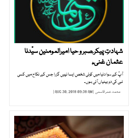
شہادتِ پیکر ِصبر و حیا امیرالمومنین سیّدنا
عثمان غنی ؓ
آپؓ کے سوا دنیا میں کوئی شخص ایسا نہیں گزرا جس کے نکاح میں کسی
نبی کی دو بیٹیاں آئی ہوں۔
محمد عمر قاسمی
| AUG 30, 2018 09:38 AM |