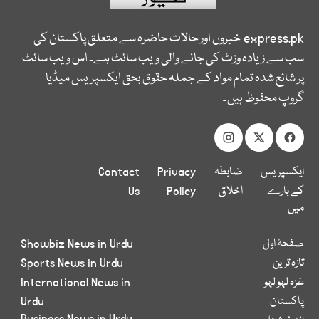
express.pk
خبروں اور حالات حاضرہ سے متعلق پاکستان کی
سب سے زیادہ وزٹ کی جانے والی ویب سائٹ ہے۔ اس ویب سائٹ
پر شائع شدہ تمام مواد کے جملہ حقوق بحق ایکسپریس میڈیا
گروپ محفوظ ہیں۔
ایکسپریس
ضابطہ
Privacy
Contact
کے بارے
اخلاق
Policy
Us
میں
صفحۂ اول
Showbiz News in Urdu
تازہ ترین
Sports News in Urdu
غزہ لہو لہو
International News in
پاکستان
Urdu