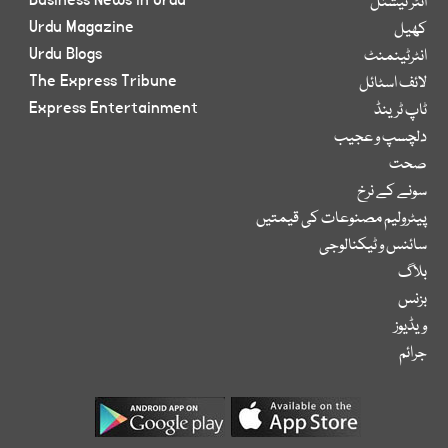
Business News in Urdu
انٹر نیشنل
Urdu Magazine
کھیل
Urdu Blogs
انٹرٹینمنٹ
The Express Tribune
لائف اسٹائل
Express Entertainment
ٹاپ ٹرینڈ
دلچسپ و عجیب
صحت
سونے کے نرخ
پیٹرولیم مصنوعات کی قیمتیں
سائنس و ٹیکنالوجی
بلاگ
بزنس
ویڈیوز
جرائم