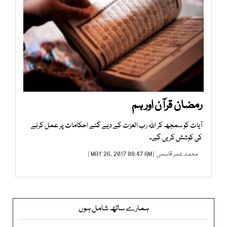
رمضان قرآن اور ہم
آیات کو سمجھ کر اﷲ رب العزت کے دیے گئے احکامات پر عمل کرنے
کی کوشش کریں گے۔
محمد عمر قاسمی
| MAY 26, 2017 08:47 AM |
ہمارے ساتھ شامل ہوں