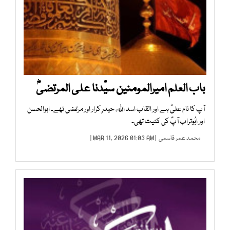
باب العلم امیرالمومنین سیّدنا علی المرتضیؓ
آپ کا نام علیؓ ہے اور القاب اسد اﷲ، حیدرِ کرار اور مرتضی تھے۔ ابوالحسن
اور ابُوتراب آپؓ کی کنیت تھی۔
محمد عمر قاسمی
| MAR 11, 2026 01:03 AM |