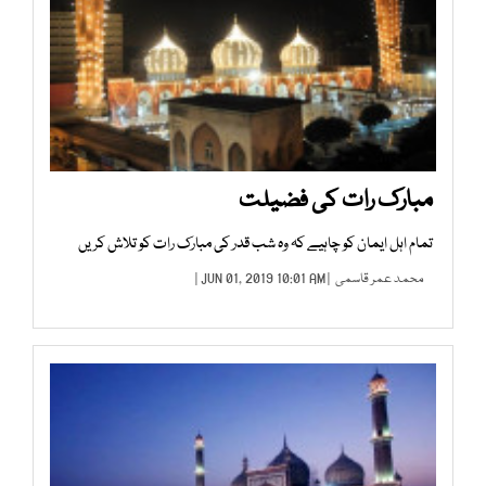
مبارک رات کی فضیلت
تمام اہل ایمان کو چاہیے کہ وہ شب قدر کی مبارک رات کو تلاش کریں
محمد عمر قاسمی
| JUN 01, 2019 10:01 AM |