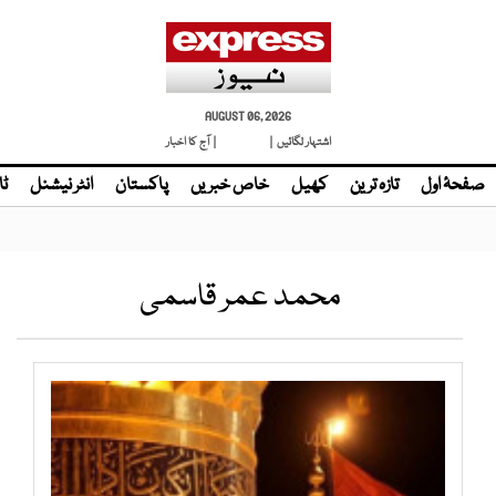
AUGUST 06, 2026
اشتہار لگائیں |
لائیو ٹی وی
| آج کا اخبار
صفحۂ اول
تازہ ترین
کھیل
خاص خبریں
پاکستان
انٹر نیشنل
ٹا
محمد عمر قاسمی