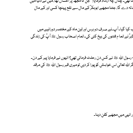
۔ چناں چہ ارشاد فرمایا: ''جن کا مجھ پر احسان تھا، میں نے دنیا میں
بدلہ دے گا، جتنا مجھے ابوبکرؓ کے مال سے نفع پہنچا کسی اور کے مال
کیا گیا۔ آپ ؓ نے صرف دو برس اور تین ماہ کے مختصر دورانیے میں
اکبرؓ نے تما م فتنوں کی بیخ کنی کی۔ تمام اصحاب رسول ﷺ آپؓ کی زندگی
 کہ رسول اﷲ ﷺ نے کس دن رحلت فرمائی تھی؟ انہوں نے فرمایا پیر کے دن۔
 اگر اﷲ تعالیٰ اس خواہش کو پورا کر دیں تو میری قبر رسول اﷲ ﷺ کی مرقد
ور انہی میں مجھے کفن دینا۔