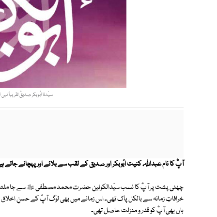
سیّدنا ابُوبکر صدیقؓ تقریباً ن
آپؓ کا نام عبداﷲ، کنیت ابُوبکر اور صدیق کے لقب سے بلائے اور پہچانے جاتے ہی
چھٹی پشت پر آپؓ کا نسب سیّدالکونین حضرت محمد مصطفی ﷺ سے جا ملتا ہے۔ آ
خرافاتِ زمانہ سے بالکل پاک تھی۔ اس زمانے میں بھی لوگ آپؓ کے حسنِ اخلاق
ہاں بھی آپؓ کو قدر و منزلت حاصل تھی۔