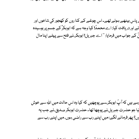
پاس بیٹھے ہوئے تھے۔ اس چوغے کے کنا روں کو کھجور کی شاخوں اور
ے اور دریافت کیا: اے محمدؐ! کیا وجہ ہے کہ ابوبکرؓ کے جسم پر بوسیدہ
 جواب میں فرمایا: '' اے جبریل! ابوبکر ؓ نے فتح سے پہلے اپنا مال
 رہے ہیں کہ آپؐ ابوبکر ؓ سے پوچھیں کہ کیا وہ اس حالت میں اﷲ سے خوش
ا جو حضرت جبریل ؑنے پوچھا تھا۔ حضرت ابوبکر صدیق ؓ نے جب یہ
ا ہوں؟ پھر فرمانے لگے: میں اپنے رب سے راضی ہوں، میں اپنے رب سے