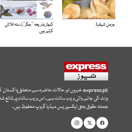
جرمن شیفرڈ
کبوتر بذریعہ ’’جگر‘‘راستہ تلاش
کرتے ہیں
express.pk
خبروں اور حالات حاضرہ سے متعلق پاکستان 
وزٹ کی جانے والی ویب سائٹ ہے۔ اس ویب سائٹ پر شائع شدہ
جملہ حقوق بحق ایکسپریس میڈیا گروپ محفوظ ہیں۔