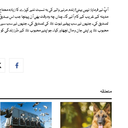
آپؓ نے فرمایا: نہیں بیٹی! زندہ، مرنے والے کی بہ نسبت نئے کپڑے کا زیادہ 
مدینہ کے غریب کے کام آئے گا۔ چناں چہ وہ وقت بھی آن پہنچا جب اس صدیقؓ
تصدیق کی۔ جنہوں نے سب پہلے نبوت ﷺ کی تصدیق کی۔ جنہوں نے سب سے 
محبوب ﷺ پر اپنی جان و مال نچھاور کیا۔ جو اپنے محبوب ﷺ کے طرز زندگی کو 
متعلقہ