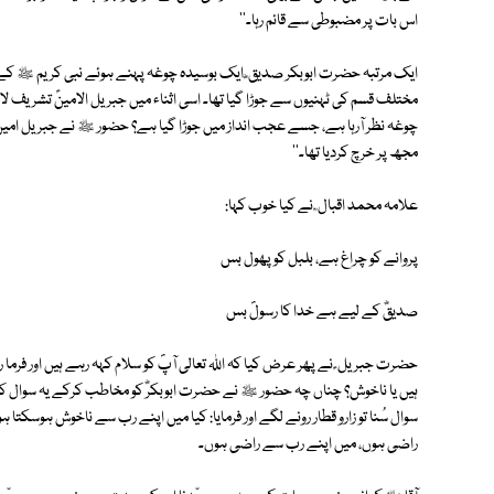
اس بات پر مضبوطی سے قائم رہا۔''
ایک مرتبہ حضرت ابوبکر صدیق ؓ ایک بوسیدہ چوغہ پہنے ہوئے نبی کریم ﷺ کے 
مختلف قسم کی ٹہنیوں سے جوڑا گیا تھا۔ اسی اثناء میں جبریل الامینؑ تشریف لائ
چوغہ نظر آرہا ہے، جسے عجب انداز میں جوڑا گیا ہے؟ حضور ﷺ نے جبریل امینؑ کے
مجھ پر خرچ کردیا تھا۔''
علامہ محمد اقبال ؒ نے کیا خوب کہا:
پروانے کو چراغ ہے، بلبل کو پھول بس
صدیقؓ کے لیے ہے خدا کا رسولؐ بس
حضرت جبریل ؑ نے پھر عرض کیا کہ اﷲ تعالی آپؐ کو سلام کہہ رہے ہیں اور فرما
ہیں یا ناخوش؟ چناں چہ حضور ﷺ نے حضرت ابوبکرؓ کو مخاطب کرکے یہ سوال کی
سوال سُنا تو زارو قطار رونے لگے اور فرمایا: کیا میں اپنے رب سے ناخوش ہوسکت
راضی ہوں، میں اپنے رب سے راضی ہوں۔