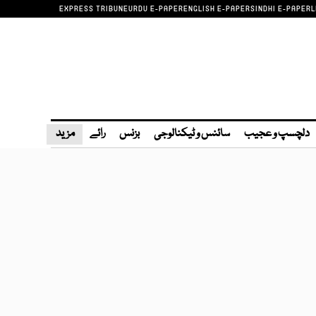
EXPRESS TRIBUNE
URDU E-PAPER
ENGLISH E-PAPER
SINDHI E-PAPER
L
دلچسپ و عجیب
سائنس و ٹیکنالوجی
بزنس
رائے
مزید