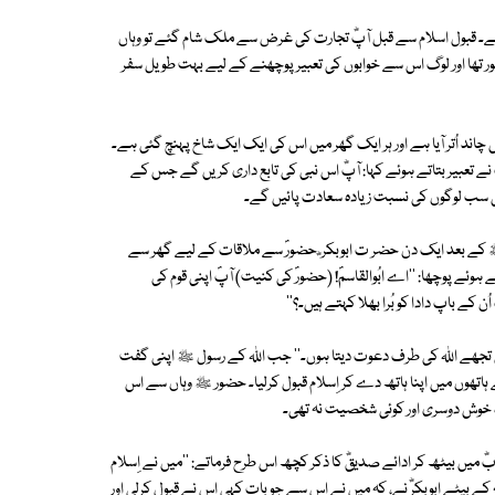
ی تھے۔ قبول اسلام سے قبل آپؓ تجارت کی غرض سے ملک شام گئے تو وہاں
ہور تھا اور لوگ اس سے خوابوں کی تعبیر پوچھنے کے لیے بہت طویل سفر
چاند اُتر آیا ہے اور ہر ایک گھر میں اس کی ایک ایک شاخ پہنچ گئی ہے۔
 نے تعبیر بتاتے ہوئے کہا: آپؓ اس نبی کی تابع داری کریں گے جس کے
رب کی سب لوگوں کی نسبت زیادہ سعادت پائیں گے۔
ﷺ کے بعد ایک دن حضر ت ابوبکر ؓ حضورؐ سے ملاقات کے لیے گھر سے
ے پوچھا: ''اے ابُوالقاسمؐ! (حضورؐ کی کنیت) آپؐ اپنی قوم کی
ن کے باپ دادا کو بُرا بھلا کہتے ہیں۔؟''
 میں تجھے اﷲ کی طرف دعوت دیتا ہوں۔'' جب اﷲ کے رسول ﷺ اپنی گفت
ے ہاتھوں میں اپنا ہاتھ دے کر اِسلام قبول کرلیا۔ حضور ﷺ وہاں سے اس
ہ خوش دوسری اور کوئی شخصیت نہ تھی۔
بؓ میں بیٹھ کر ادائے صدیقؓ کا ذکر کچھ اس طرح فرماتے: ''میں نے اِسلام
ے بیٹے ابوبکرؓ نے، کہ میں نے اس سے جو بات کہی اس نے قبول کرلی اور