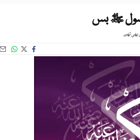
رسول ﷺ بس
ل بھی تھے