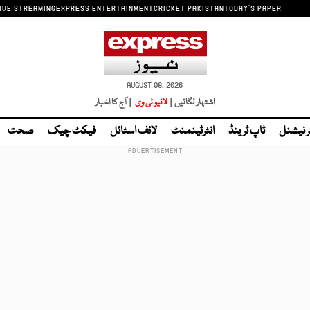
IVE STREAMING
EXPRESS ENTERTAINMENT
CRICKET PAKISTAN
TODAY'S PAPER
AUGUST 08, 2026
اشتہار لگائیں |
لائیو ٹی وی
| آج کا اخبار
ر نیشنل
ٹاپ ٹرینڈ
انٹرٹینمنٹ
لائف اسٹائل
فیکٹ چیک
صحت