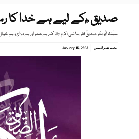
صدیق ؓ کے لیے ہے خدا کا 
سیّدنا ابُوبکر صدیقؓ تقریباً نبی اکرم ﷺ کے ہم عمر اور ہم مزاج و ہم خیا
محمد عمر قاسمی
January 15, 2023