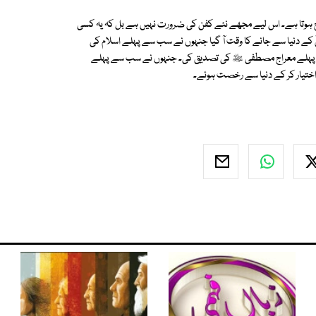
محتاج ہوتا ہے۔ اس لیے مجھے نئے کفن کی ضرورت نہیں ہے بل کہ یہ کسی
 کے دنیا سے جانے کا وقت آ گیا جنہوں نے سب سے پہلے اسلام کی
پہلے معراج مصطفی ﷺ کی تصدیق کی۔ جنہوں نے سب سے پہلے
اختیار کر کے دنیا سے رخصت ہوئے۔