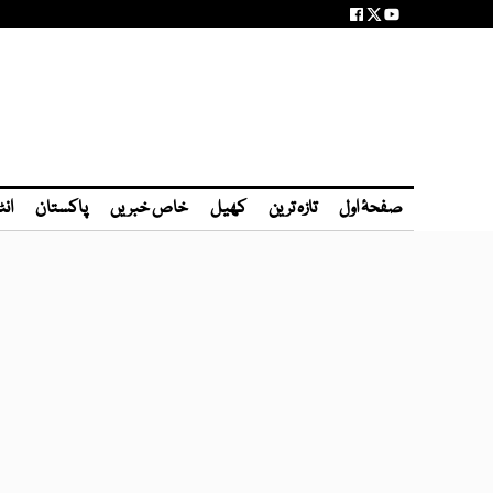
صفحۂ اول
تازہ ترین
کھیل
خاص خبریں
پاکستان
انٹ