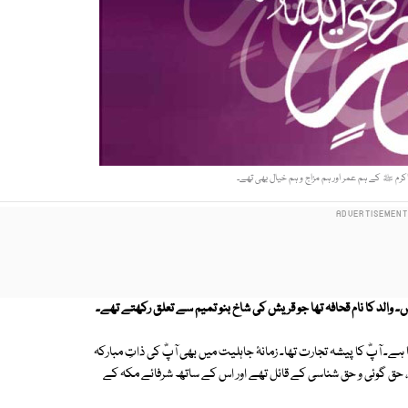
بی اکرم ﷺ کے ہم عمر اور ہم مزاج و ہم خیال بھی تھے۔
ں۔ والد کا نام قحافہ تھا جو قریش کی شاخ بنو تمیم سے تعلق رکھتے تھے۔
پؓ کا پیشہ تجارت تھا۔ زمانۂ جاہلیت میں بھی آپؓ کی ذاتِ مبارکہ
 ، حق گوئی و حق شناسی کے قائل تھے اور اس کے ساتھ شرفائے مکہ کے