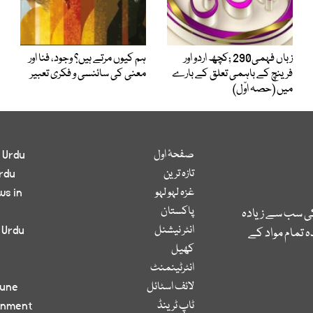
زباں فہمی290 ;کچھ اردو اور
ہم کیوں مرتے ہیں؟ وجود، فنا اور
فرینچ کے باہمی تعلق کے بارے
معنی کی سائنسی و فکری تعبیر
میں (حصہ اوّل)
صفحۂ اول
 Urdu
تازہ ترین
rdu
غزہ لہو لہو
ws in
پاکستان
کی سب سے زیادہ
انٹر نیشنل
 Urdu
 تمام مواد کے
کھیل
انٹرٹینمنٹ
لائف اسٹائل
bune
ٹاپ ٹرینڈ
inment