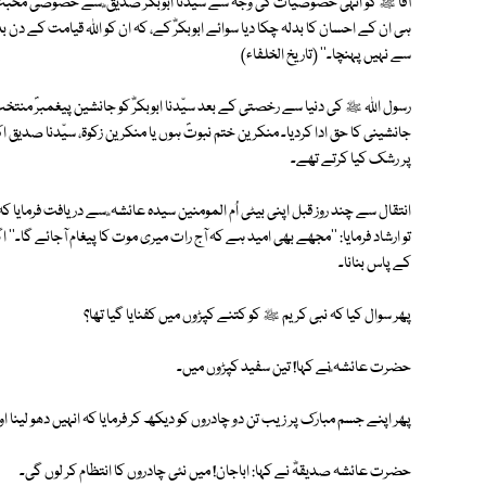
آقا ﷺ کو انہی خصوصیات کی وجہ سے سیّدنا ابوبکر صدیق ؓ سے خصوصی محبّت تھی
ہی ان کے احسان کا بدلہ چکا دیا سوائے ابوبکرؓ کے، کہ ان کو اﷲ قیامت کے دن 
سے نہیں پہنچا۔'' (تاریخ الخلفاء)
رسول اﷲ ﷺ کی دنیا سے رخصتی کے بعد سیّدنا ابوبکرؓ کو جانشین پیغمبرؐ منتخب 
جانشینی کا حق ادا کردیا۔ منکرین ختم نبوتؐ ہوں یا منکرین زکوۃ، سیّدنا صدیق 
پر رشک کیا کرتے تھے۔
انتقال سے چند روز قبل اپنی بیٹی اُم المومنین سیدہ عائشہ ؓ سے دریافت فرمایا
تو ارشاد فرمایا: ''مجھے بھی امید ہے کہ آج رات میری موت کا پیغام آجائے گا۔''
کے پاس بنانا۔
پھر سوال کیا کہ نبی کریم ﷺ کو کتنے کپڑوں میں کفنایا گیا تھا؟
حضرت عائشہ ؓنے کہا! تین سفید کپڑوں میں۔
پھر اپنے جسم مبارک پر زیب تن دو چادروں کو دیکھ کر فرمایا کہ انہیں دھو لینا ا
حضرت عائشہ صدیقہؓ نے کہا: اباجان! میں نئی چادروں کا انتظام کر لوں گی۔