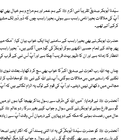
سیّدنا ابُوبکر صدیقؓ تقریباً نبی اکرم ﷺ کے ہم عمر اور ہم مزاج و ہم خیال بھ
آپؓ کی ملاقات بحیرا نامی راہب سے ہوئی۔ بحیرا راہب چوں کہ دُور دُور تک مش
کرکے آتے تھے۔
حضرت ابوبکر ؓ نے بھی بحیرا راہب کے سامنے اپنا ایک خواب بیان کیا: ''مکہ میں 
پھر چاند کے تمام حصے اکٹھے ہوکر ابُوبکرؓ کی گود میں آگئے ہیں۔'' بحیرا راہب
انتظار کا زمانہ ہے اور ان کا ظہور بہت قریب آچکا ہے اور آپؓ اُس نبی کے قُ
چناں چہ اﷲ رب العزت نے صدیق اکبرؓ کا خواب بھی سچ کر دکھایا۔ بعثت نبوی
نکلے کہ راستے میں ہی ملاقات ہوگئی۔ آپ ؓ نے اﷲ کے نبی ﷺ کو مخاطب کر تے ہوئ
مجالس میں دکھائی نہیں دیتے۔ اور آپؐ کی قوم کے لوگ یہ الزام لگاتے ہیں کہ آپؐ اُ
آنحضرت ﷺ نے فرمایا: ''میں اﷲ کی طرف سے رسول بناکر بھیجا گیا ہوں اور
گُو سے فارغ ہوئے تو ابوبکر ؓ نے کسی سوال و جواب کیے بغیر سرکا ر دو عالم ﷺ ک
حال میں رخصت ہوئے کہ مکہ کے دو پہاڑوں کے درمیان اُس وقت آپؐ سے زیاد
آنحضرت ﷺ کو حضرت سیّدنا ابُوبکرؓ کی یہ ادا اتنی پسند آئی کہ اکثر اپنے اصحا
کے بارے میں جس سے بھی گفت گُو کی، اس نے سوال و جواب کیا، مگر ابُوقحافہ ک