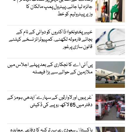
جائزہ لیا جائے، پیٹرول پمپ مالکان کا
وزیرپیٹرولیم کو خط
خیبرپختونخوا؛ ڈاکٹروں کو دوائی کے نام کے
بجائے فارمولہ لکھنے، کمپیوٹرائز نسخے کیلئے
قانون سازی پرغور
پی آئی اے کا نجکاری کے بعد پہلے اجلاس میں
ملازمین کے حوالے سے بڑا فیصلہ
’غریبوں اور لاوارثوں کے سہارے‘ ایدھی ہومز کے
دفتر میں 65 لاکھ روپے کی ڈکیتی
پاکستان، سعودی عرب، ترکیہ کا دفاعی معاہدہ