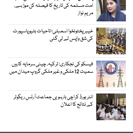
امت مسلمہ کی تاریخ کا فیصلہ کن موڑ ہے،
مریم نواز
خیبرپختونخوا اسمبلی؛ تاحیات بلیو پاسپورٹ
کی شق واپس لے لی گئی
فیسکو کی نجکاری: ترکیہ، چینی سرمایہ کاروں
سمیت 12 ملکی و غیر ملکی گروپ میدان میں
انٹر بورڈ کراچی بارہویں جماعت آرٹس ریگولر
کے نتائج کا اعلان