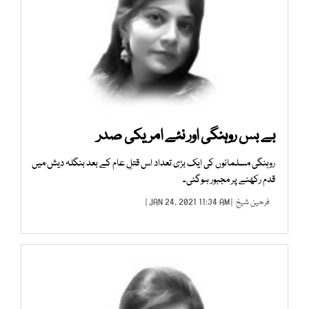
بے بس روہنگی اور نئے امریکی صدر
روہنگی مسلمانوں کی ایک بڑی تعداد اس قتلِ عام کے بعد بنگلہ دیش میں
قدم رکھنے پر مجبور ہوگئی۔
فرحین شیخ
| JAN 24, 2021 11:34 AM |