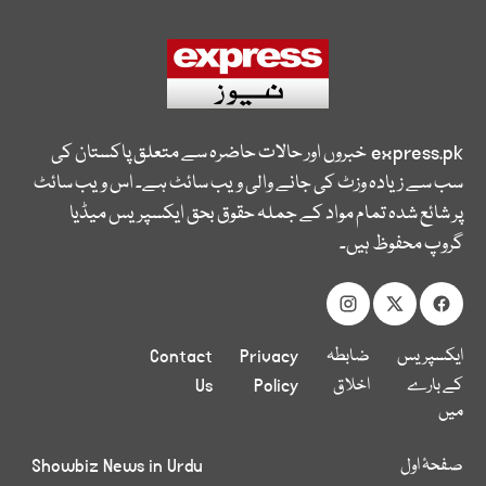
express.pk
خبروں اور حالات حاضرہ سے متعلق پاکستان کی
سب سے زیادہ وزٹ کی جانے والی ویب سائٹ ہے۔ اس ویب سائٹ
پر شائع شدہ تمام مواد کے جملہ حقوق بحق ایکسپریس میڈیا
گروپ محفوظ ہیں۔
ایکسپریس
ضابطہ
Privacy
Contact
کے بارے
اخلاق
Policy
Us
میں
صفحۂ اول
Showbiz News in Urdu