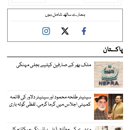
ہمارے ساتھ شامل ہوں
پاکستان
ملک بھر کے صارفین کیلیے بجلی مہنگی
سینیٹر طلحہ محمود اور سینیٹر دلاور کی قائمہ
کمیٹی اجلاس میں گرما گرمی، لفظی گولہ باری
وعدے کے مطابق ڈیلی پرائسنگ میکانزم کا