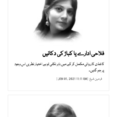
فلاحی ادارے یا کباڑ کی دکانیں
کاغذی کارروائی مکمل کر کے میں باہر نکلی تو بے اختیار نظریں اس وجود
پر جم گئیں۔
فرحین شیخ
| JAN 01, 2021 11:11 AM |