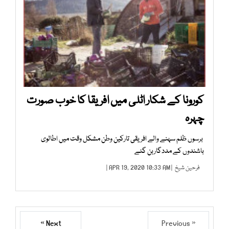
کورونا کے شکار اٹلی میں افریقا کا خوب صورت
چہرہ
برسوں ظلم سہنے والے افریقی تارکین وطن مشکل وقت میں اطالوی
باشندوں کے مددگاربن گئے
فرحین شیخ
| APR 19, 2020 10:33 AM |
Next »
« Previous