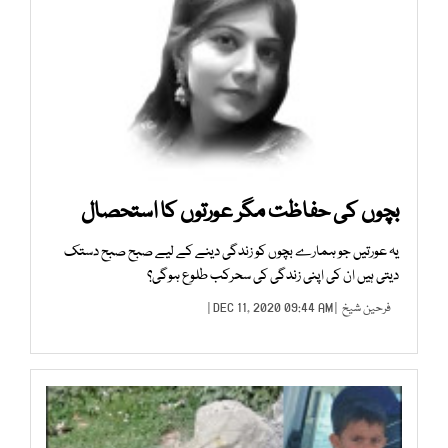
بچوں کی حفاظت مگر عورتوں کا استحصال
یہ عورتیں جو ہمارے بچوں کو زندگی دینے کے لیے صبح صبح دستک
دیتی ہیں ان کی اپنی زندگی کی سحرکب طلوع ہوگی؟
فرحین شیخ
| DEC 11, 2020 09:44 AM |