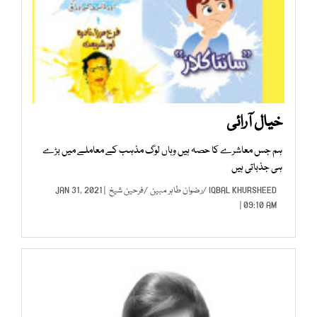
خیال آرائی
ہم جس معاشرے کا حصہ ہیں وہاں لوگ مذہب کے معاملے میں بڑے
ہی جذباتی ہیں
IQBAL KHURSHEED
/
رضوان طاہر مبین
/
فرحین شیخ
| JAN 31, 2021
09:10 AM |