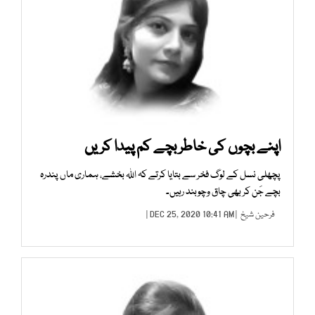
اپنے بچوں کی خاطر بچے کم پیدا کریں
پچھلی نسل کے لوگ فخر سے بتایا کرتے کہ اللہ بخشے، ہماری ماں پندرہ
بچے جَن کر بھی چاق وچوبند رہیں۔
فرحین شیخ
| DEC 25, 2020 10:41 AM |