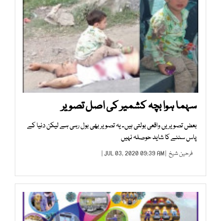
سہما ہوا بچہ کشمیر کی اصل تصویر
بعض تصویریں واقعی بولتی ہیں۔ یہ تصویر بھی بول رہی ہے لیکن دنیا کے
پاس سننے کا شاید حوصلہ نہیں
فرحین شیخ
| JUL 03, 2020 09:39 AM |