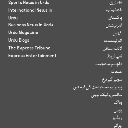
تازہ ترین
Sports News in Urdu
غزہ لہو لہو
International News in
پاکستان
Urdu
Business News in Urdu
انٹر نیشنل
Urdu Magazine
کھیل
Urdu Blogs
انٹرٹینمنٹ
The Express Tribune
لائف اسٹائل
Express Entertainment
ٹاپ ٹرینڈ
دلچسپ و عجیب
صحت
سونے کے نرخ
پیٹرولیم مصنوعات کی قیمتیں
سائنس و ٹیکنالوجی
بلاگ
بزنس
ویڈیوز
جرائم