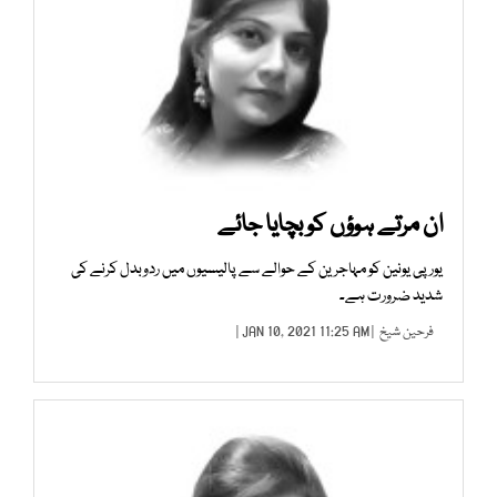
ان مرتے ہوؤں کو بچایا جائے
یورپی یونین کو مہاجرین کے حوالے سے پالیسیوں میں ردوبدل کرنے کی
شدید ضرورت ہے۔
فرحین شیخ
| JAN 10, 2021 11:25 AM |