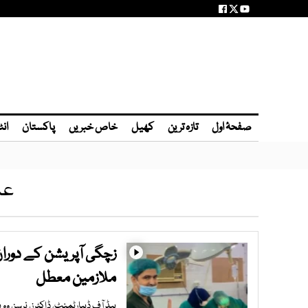
صفحۂ اول
تازہ ترین
کھیل
خاص خبریں
پاکستان
انٹ
عد
ملازمین معطل
ہیڈ آف ڈیپارٹمنٹ، ڈاکٹرز، نرسز، وویمن میڈیکل آفیسر، 5 پی جی