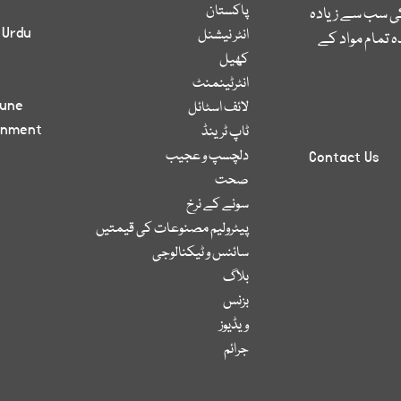
پاکستان
کی سب سے زیادہ
 Urdu
انٹر نیشنل
 تمام مواد کے
کھیل
انٹرٹینمنٹ
bune
لائف اسٹائل
inment
ٹاپ ٹرینڈ
دلچسپ و عجیب
Contact Us
صحت
سونے کے نرخ
پیٹرولیم مصنوعات کی قیمتیں
سائنس و ٹیکنالوجی
بلاگ
بزنس
ویڈیوز
جرائم