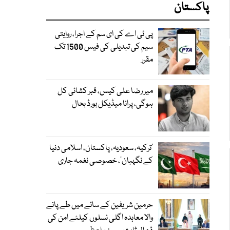
پاکستان
پی ٹی اے کی ای سم کے اجرا، روایتی
سیم کی تبدیلی کی فیس 1500 تک
مقرر
میر رضا علی کیس، قبر کشائی کل
ہوگی، پرانا میڈیکل بورڈ بحال
‘ترکیہ، سعودیہ، پاکستان، اسلامی دنیا
کے نگہبان’، خصوصی نغمہ جاری
حرمین شریفین کے سائے میں طے پانے
والا معاہدہ اگلی نسلوں کیلئے امن کی