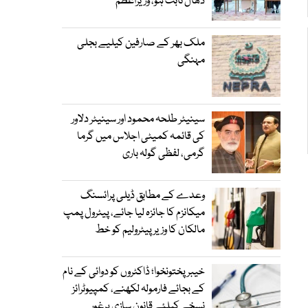
ڈھال ثابت ہو، وزیراعظم
ملک بھر کے صارفین کیلیے بجلی
مہنگی
سینیٹر طلحہ محمود اور سینیٹر دلاور
کی قائمہ کمیٹی اجلاس میں گرما
گرمی، لفظی گولہ باری
وعدے کے مطابق ڈیلی پرائسنگ
میکانزم کا جائزہ لیا جائے، پیٹرول پمپ
مالکان کا وزیرپیٹرولیم کو خط
خیبرپختونخوا؛ ڈاکٹروں کو دوائی کے نام
کے بجائے فارمولہ لکھنے، کمپیوٹرائز
نسخے کیلئے قانون سازی پرغور