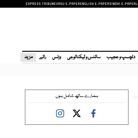
EXPRESS TRIBUNE
URDU E-PAPER
ENGLISH E-PAPER
SINDHI E-PAPER
L
دلچسپ و عجیب
سائنس و ٹیکنالوجی
بزنس
رائے
مزید
ہمارے ساتھ شامل ہوں