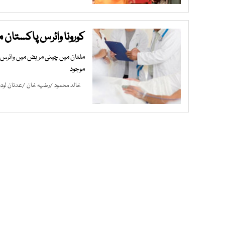
کورونا وائرس پاکستان میں مزید 3 مشتبہ چ
ملتان میں چینی مریض میں وائرس ک
موجود
خالد محمود
/
رضیہ خان
/
عدنان لود