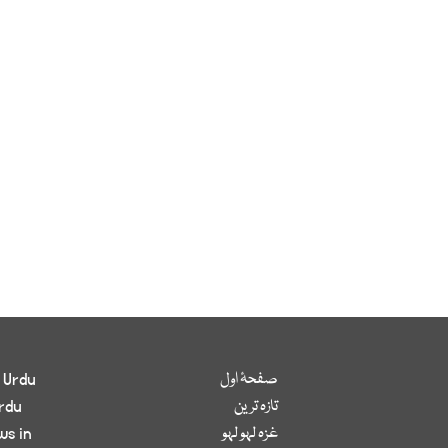
صفحۂ اول
 Urdu
تازہ ترین
rdu
غزہ لہو لہو
ws in