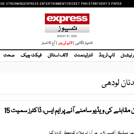
IVE STREAMING
EXPRESS ENTERTAINMENT
CRICKET PAKISTAN
TODAY'S PAPER
AUGUST 07, 2026
اشتہار لگائیں |
لائیو ٹی وی
| آج کا اخبار
ر نیشنل
ٹاپ ٹرینڈ
انٹرٹینمنٹ
لائف اسٹائل
فیکٹ چیک
صحت
نان لودھی
زچگی آپریشن کے دوران مقابلے کی ویڈیو سامنے آنے پر ایم ایس، ڈاکٹرز سمیت 15
 آرز اور ملازم کو معطل کردیا گیا