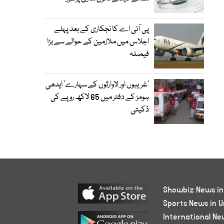
پی آئی اے کا نجکاری کے بعد پہلے
اجلاس میں ملازمین کے حوالے سے بڑا
فیصلہ
’غریبوں اور لاوارثوں کے سہارے‘ ایدھی
ہومز کے دفتر میں 65 لاکھ روپے کی
ڈکیتی
Showbiz News in
Sports News in U
International Ne