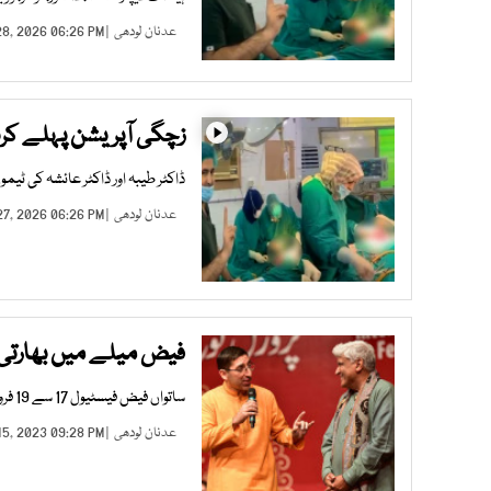
عدنان لودھی
| MAR 28, 2026 06:26 PM |
زچگی آپریشن پہلے کرن
ڈاکٹر طیبہ اور ڈاکٹر عائشہ کی ٹیم
عدنان لودھی
| MAR 27, 2026 06:26 PM |
فیض میلے میں بھارتی ش
ساتواں فیض فیسٹیول 17 سے 19 فروری تک الحمرا آرٹس کونسل میں ہوگا، جاوید اختر اپنی نئی کتاب کی رونمائی بھی کریں گے
عدنان لودھی
| FEB 15, 2023 09:28 PM |