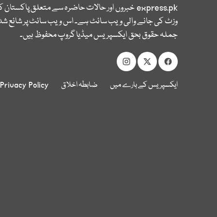
express.pk
خبروں اور حالات حاضرہ سے متعلق پاکستان 
وزٹ کی جانے والی ویب سائٹ ہے۔ اس ویب سائٹ پر شائع شدہ
جملہ حقوق بحق ایکسپریس میڈیا گروپ محفوظ ہیں۔
ایکسپریس کے بارے میں
ضابطہ اخلاق
Privacy Policy