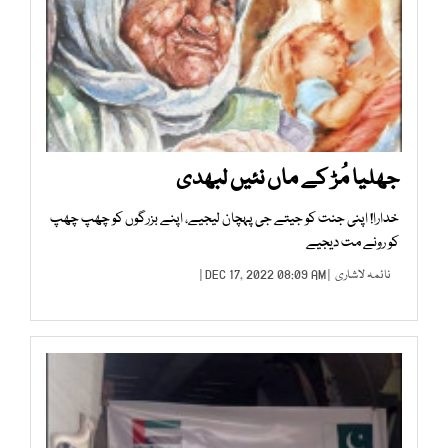
جھلیا مُڑ کے ماں نئیں لبھدی
خدارا! اپنی جنت کو جیتے جی پہچان لیجیے، اپنے بزرگوں کو چھپ چھپ
کو رونے مت دیجیے
نائمہ لاشاری
| DEC 17, 2022 08:09 AM |