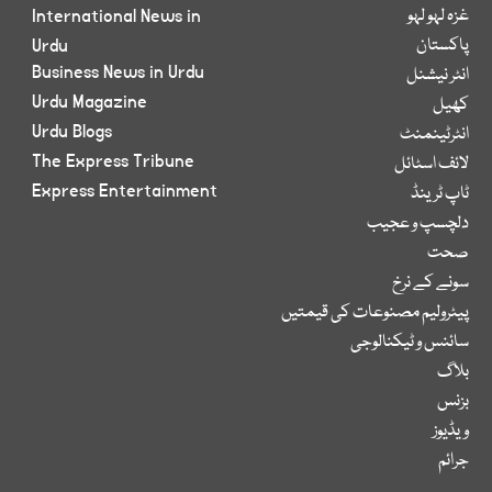
غزہ لہو لہو
International News in
پاکستان
Urdu
Business News in Urdu
انٹر نیشنل
Urdu Magazine
کھیل
Urdu Blogs
انٹرٹینمنٹ
The Express Tribune
لائف اسٹائل
Express Entertainment
ٹاپ ٹرینڈ
دلچسپ و عجیب
صحت
سونے کے نرخ
پیٹرولیم مصنوعات کی قیمتیں
سائنس و ٹیکنالوجی
بلاگ
بزنس
ویڈیوز
جرائم