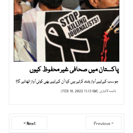
پاکستان میں صحافی غیر محفوظ کیوں
جو سب کےلیے آواز بلند کرتے ہیں کیا اُن کےلیے بھی کوئی آواز اٹھائے گا؟
نائمہ لاشاری
| FEB 18, 2022 11:13 AM |
Next »
« Previous