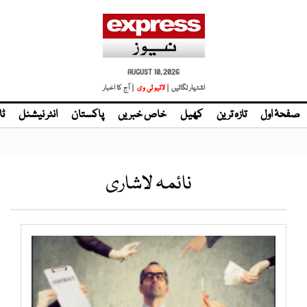
AUGUST 10, 2026
اشتہار لگائیں |
لائیو ٹی وی
| آج کا اخبار
صفحۂ اول
تازہ ترین
کھیل
خاص خبریں
پاکستان
انٹر نیشنل
ٹا
نائمہ لاشاری