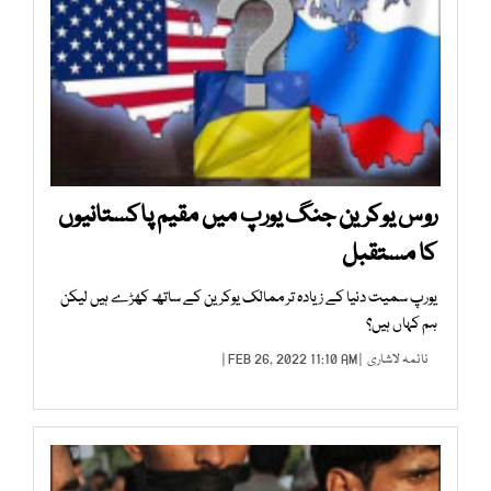
روس یوکرین جنگ یورپ میں مقیم پاکستانیوں
کا مستقبل
یورپ سمیت دنیا کے زیادہ تر ممالک یوکرین کے ساتھ کھڑے ہیں لیکن
ہم کہاں ہیں؟
نائمہ لاشاری
| FEB 26, 2022 11:10 AM |