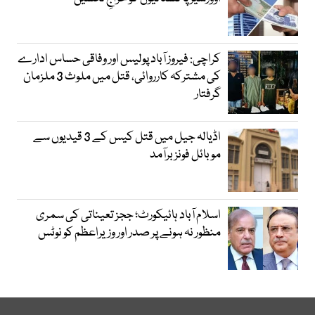
کراچی: فیروز آباد پولیس اور وفاقی حساس ادارے
کی مشترکہ کارروائی، قتل میں ملوث 3 ملزمان
گرفتار
اڈیالہ جیل میں قتل کیس کے 3 قیدیوں سے
موبائل فونز برآمد
اسلام آباد ہائیکورٹ؛ ججز تعیناتی کی سمری
منظور نہ ہونے پر صدر اور وزیراعظم کو نوٹس