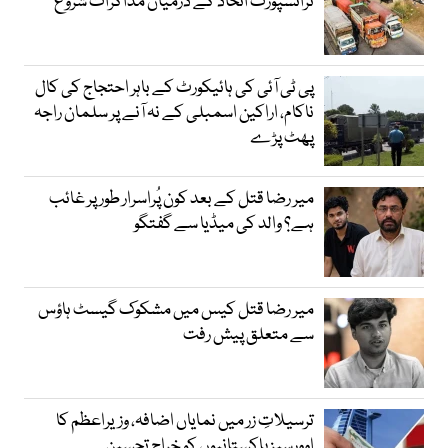
ٹرانسپورٹ اتحاد کے درمیان مذاکرات شروع
پی ٹی آئی کی ہائیکورٹ کے باہر احتجاج کی کال
ناکام، اراکین اسمبلی کے نہ آنے پر سلمان راجہ
پھٹ پڑے
میر رضا قتل کے بعد کون پُراسرار طور پر غائب
ہے؟ والد کی میڈیا سے گفتگو
میر رضا قتل کیس میں مشکوک گیسٹ ہاؤس
سے متعلق پیش رفت
ترسیلاتِ زر میں نمایاں اضافہ، وزیراعظم کا
اوورسیز پاکستانیوں کو خراجِ تحسین