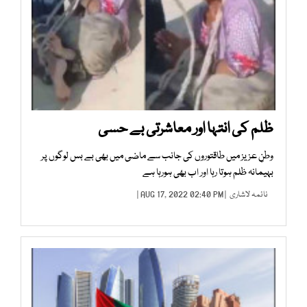
ظلم کی انتہا اور معاشرتی بے حسی
وطنِ عزیز میں طاقتوروں کی جانب سے ماضی میں بھی بے بس لوگوں پر
بہیمانہ ظلم ہوتا رہا اور اب بھی ہورہا ہے
نائمہ لاشاری
| AUG 17, 2022 02:40 PM |