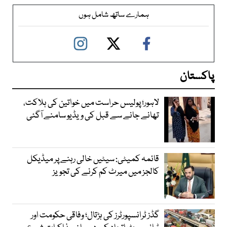
ہمارے ساتھ شامل ہوں
پاکستان
لاہور؛ پولیس حراست میں خواتین کی ہلاکت،
تھانے جانے سے قبل کی ویڈیو سامنے آگئی
قائمہ کمیٹی: سیٹیں خالی رہنے پر میڈیکل
کالجز میں میرٹ کم کرنے کی تجویز
گڈز ٹرانسپورٹرز کی ہڑتال؛ وفاقی حکومت اور