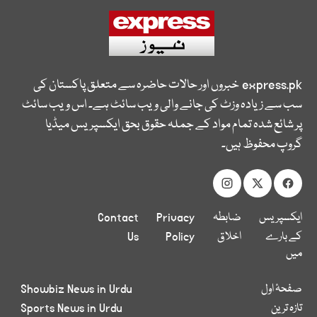
express.pk
خبروں اور حالات حاضرہ سے متعلق پاکستان کی
سب سے زیادہ وزٹ کی جانے والی ویب سائٹ ہے۔ اس ویب سائٹ
پر شائع شدہ تمام مواد کے جملہ حقوق بحق ایکسپریس میڈیا
گروپ محفوظ ہیں۔
ایکسپریس
ضابطہ
Privacy
Contact
کے بارے
اخلاق
Policy
Us
میں
صفحۂ اول
Showbiz News in Urdu
تازہ ترین
Sports News in Urdu