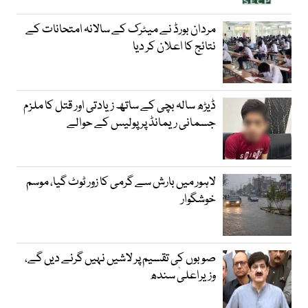
مردان بورڈ نے میٹرک کے سالانہ امتحانات کے
نتائج کا اعلان کر دیا
ڈیڑھ سالہ بچی کے ساتھ زیادتی اور قتل کا ملزم
جسمانی ریمانڈ پر پولیس کے حوالے
لاہور میں بارش سے گرمی کا زور ٹوٹ گیا، موسم
خوشگوار
صوبوں کی تقسیم پر لاشیں نہیں گرنے دیں گے،
وزیراعلیٰ سندھ