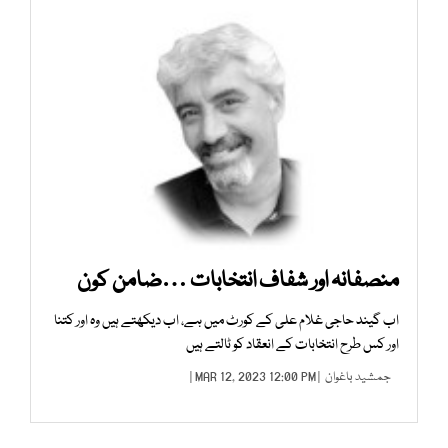
منصفانہ اور شفاف انتخابات …ضامن کون
اب گیند حاجی غلام علی کے کورٹ میں ہے، اب دیکھتے ہیں وہ اور کتنا
اور کس طرح انتخابات کے انعقاد کو ٹالتے ہیں
جمشید باغوان
| MAR 12, 2023 12:00 PM |