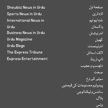
صفحۂ اول
Showbiz News in Urdu
تازہ ترین
Sports News in Urdu
غزہ لہو لہو
International News in
پاکستان
Urdu
Business News in Urdu
انٹر نیشنل
Urdu Magazine
کھیل
Urdu Blogs
انٹرٹینمنٹ
The Express Tribune
لائف اسٹائل
Express Entertainment
ٹاپ ٹرینڈ
دلچسپ و عجیب
صحت
سونے کے نرخ
پیٹرولیم مصنوعات کی قیمتیں
سائنس و ٹیکنالوجی
بلاگ
بزنس