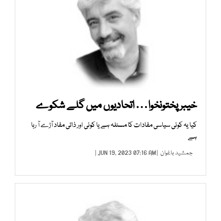
خیبرپختونخوا… اتحادیوں میں گلے شکوے
کیا یہ کوئی سیاسی مفادات کا مسئلہ ہے یا کوئی اور ذاتی مفاد آڑے آ رہا
ہے
جمشید باغوان
| JUN 19, 2023 07:16 AM |