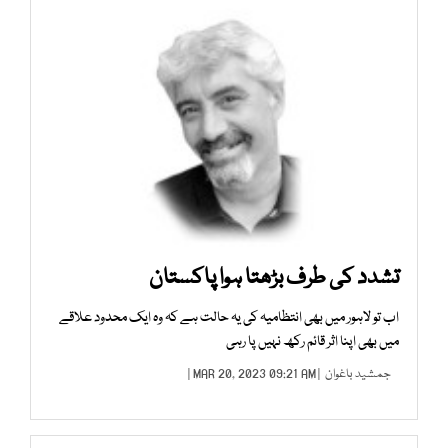
تشدد کی طرف بڑھتا ہوا پاکستان
اب تو لاہور میں بھی انتظامیہ کی یہ حالت ہے کہ وہ ایک محدود علاقے
میں بھی اپنا اثر قائم رکھ نہیں پا رہی
جمشید باغوان
| MAR 20, 2023 09:21 AM |