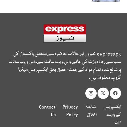
express.pk
خبروں اور حالات حاضرہ سے متعلق پاکستان کی
سب سے زیادہ وزٹ کی جانے والی ویب سائٹ ہے۔ اس ویب سائٹ
پر شائع شدہ تمام مواد کے جملہ حقوق بحق ایکسپریس میڈیا
گروپ محفوظ ہیں۔
ایکسپریس
ضابطہ
Privacy
Contact
کے بارے
اخلاق
Policy
Us
میں