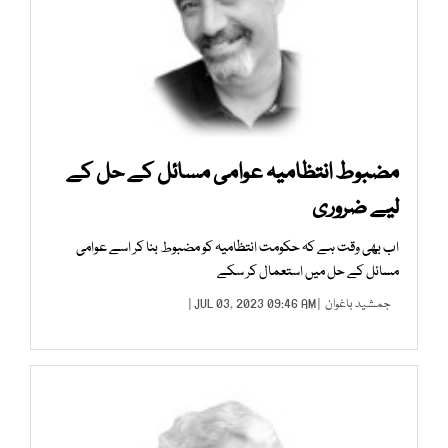
مضبوط انتظامیہ عوامی مسائل کے حل کے
لیے ضروری
اب بھی وقت ہے کہ حکومت انتظامیہ کو مضبوط بنا کر اسے عوامی
مسائل کے حل میں استعمال کر سکے
جمشید باغوان
| JUL 03, 2023 09:46 AM |