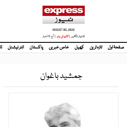
AUGUST 06, 2026
اشتہار لگائیں |
لائیو ٹی وی
| آج کا اخبار
صفحۂ اول
تازہ ترین
کھیل
خاص خبریں
پاکستان
انٹر نیشنل
ٹا
جمشید باغوان