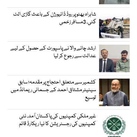
شاہراہ بھٹو پر روڈ ڈائیورژن کے باعث گاڑی الٹ
گئی، 3مسافر زخمی
ارشد چائے والا نے پاسپورٹ کے حصول کے لیے
عدالت سے رجوع کر لیا
کشمیر سے متعلق احتجاج پر مقدمہ؛ سابق
سینیٹر مشتاق احمد کے جسمانی ریمانڈ میں
توسیع
غیر ملکی کمپنیوں کی پاکستان آمد، نئی
کمپنیوں کی رجسٹریشن کا نیا ریکارڈ قائم