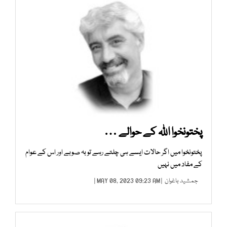
پختونخوا اﷲ کے حوالے …
پختونخوا میں اگر حالات ایسے ہی چلتے رہے تو بہ صوبے اور اس کے عوام
کے مفاد میں نہیں
جمشید باغوان
| MAY 08, 2023 09:23 AM |