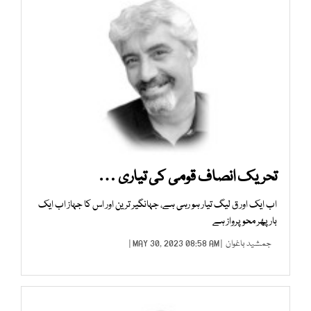
تحریک انصاف قومی کی تیاری …
اب ایک اور ق لیگ تیار ہو رہی ہے، جہانگیر ترین اور اس کا جہاز اب ایک
بار پھر محو پرواز ہے
جمشید باغوان
| MAY 30, 2023 08:58 AM |