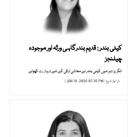
کیٹی بندر : قدیم بندرگاہی ورثہ اور موجودہ
چیلنجز
انگریز دور میں کیٹی بندر نے معاشی ترقی کے نئے دروازے کھولے
زارا نواز شیخ
| JAN 18, 2026 07:36 PM |