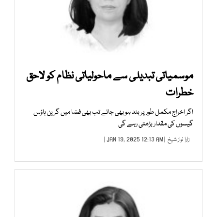
موسمیاتی تبدیلی سے ماحولیاتی نظام کو لاحق
خطرات
اگر اخراج مکمل طور پر بند ہو بھی جائے تب بھی فضا میں گرین ہاؤس
گیسوں کی مقدار بڑھتی رہے گی
زارا نواز شیخ
| JAN 19, 2025 12:13 AM |