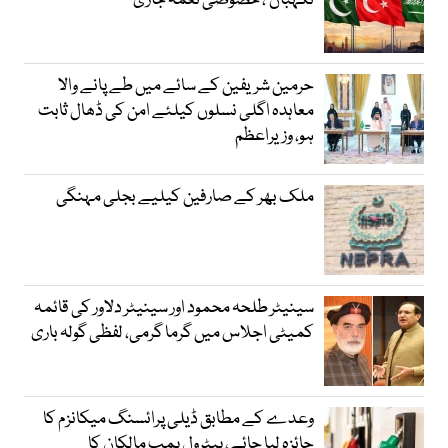
نگہبان’، خصوصی نغمہ جاری
حرمین شریفین کے سائے میں طے پانے والا
معاہدہ اگلی نسلوں کیلئے امن کی ڈھال ثابت
ہو، وزیراعظم
ملک بھر کے صارفین کیلیے بجلی مہنگی
سینیٹر طلحہ محمود اور سینیٹر دلاور کی قائمہ
کمیٹی اجلاس میں گرما گرمی، لفظی گولہ باری
وعدے کے مطابق ڈیلی پرائسنگ میکانزم کا
جائزہ لیا جائے، پیٹرول پمپ مالکان کا