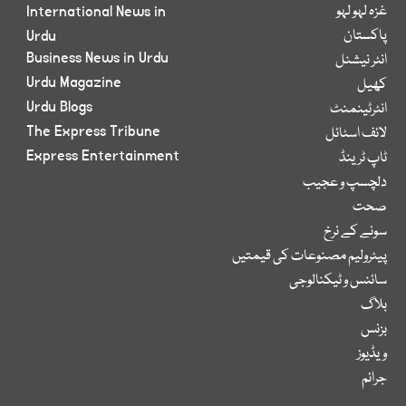
غزہ لہو لہو
International News in
پاکستان
Urdu
Business News in Urdu
انٹر نیشنل
Urdu Magazine
کھیل
Urdu Blogs
انٹرٹینمنٹ
The Express Tribune
لائف اسٹائل
Express Entertainment
ٹاپ ٹرینڈ
دلچسپ و عجیب
صحت
سونے کے نرخ
پیٹرولیم مصنوعات کی قیمتیں
سائنس و ٹیکنالوجی
بلاگ
بزنس
ویڈیوز
جرائم