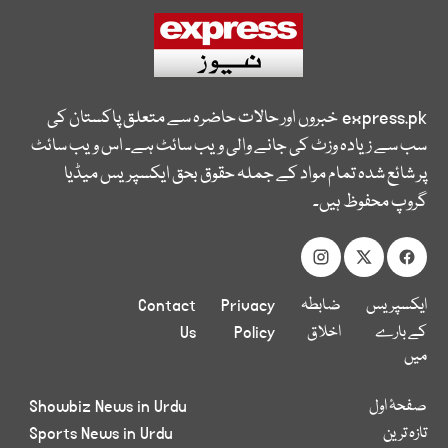
express.pk
خبروں اور حالات حاضرہ سے متعلق پاکستان کی
سب سے زیادہ وزٹ کی جانے والی ویب سائٹ ہے۔ اس ویب سائٹ
پر شائع شدہ تمام مواد کے جملہ حقوق بحق ایکسپریس میڈیا
گروپ محفوظ ہیں۔
ایکسپریس
ضابطہ
Privacy
Contact
کے بارے
اخلاق
Policy
Us
میں
صفحۂ اول
Showbiz News in Urdu
تازہ ترین
Sports News in Urdu