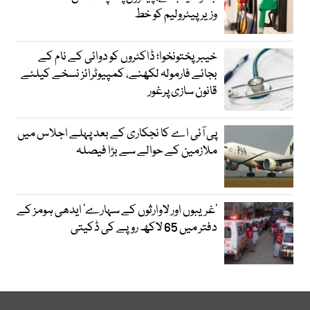
وزیرپیٹرولیم کو خط
خیبرپختونخوا؛ ڈاکٹروں کو دوائی کے نام کے
بجائے فارمولہ لکھنے، کمپیوٹرائز نسخے کیلئے
قانون سازی پرغور
پی آئی اے کا نجکاری کے بعد پہلے اجلاس میں
ملازمین کے حوالے سے بڑا فیصلہ
’غریبوں اور لاوارثوں کے سہارے‘ ایدھی ہومز کے
دفتر میں 65 لاکھ روپے کی ڈکیتی