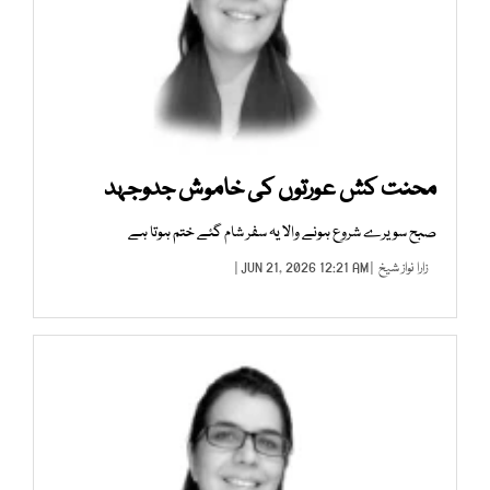
محنت کش عورتوں کی خاموش جدوجہد
صبح سویرے شروع ہونے والا یہ سفر شام گئے ختم ہوتا ہے
زارا نواز شیخ
| JUN 21, 2026 12:21 AM |