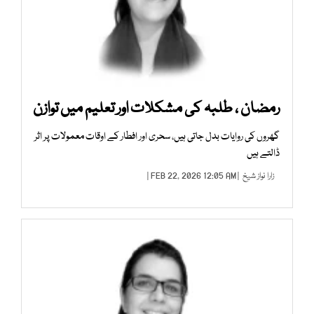
رمضان ، طلبہ کی مشکلات اور تعلیم میں توازن
گھروں کی روایات بدل جاتی ہیں، سحری اور افطار کے اوقات معمولات پر اثر
ڈالتے ہیں
زارا نواز شیخ
| FEB 22, 2026 12:05 AM |