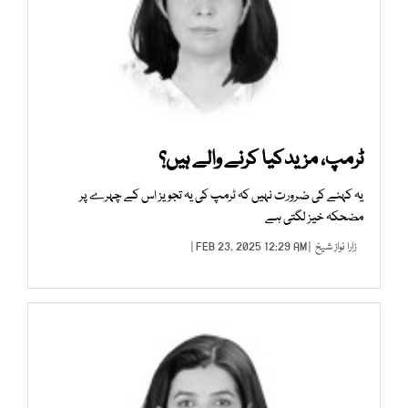
ٹرمپ، مزیدکیا کرنے والے ہیں؟
یہ کہنے کی ضرورت نہیں کہ ٹرمپ کی یہ تجویز اس کے چہرے پر
مضحکہ خیز لگتی ہے
زارا نواز شیخ
| FEB 23, 2025 12:29 AM |