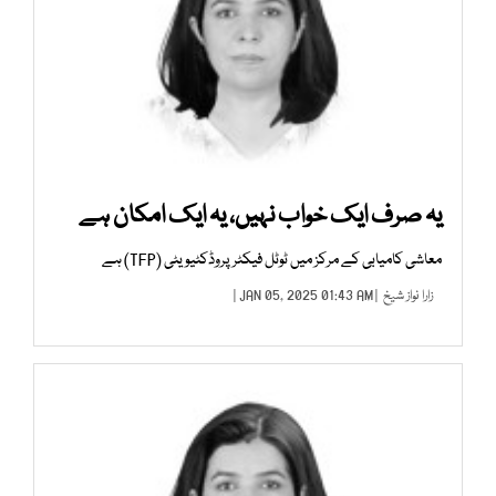
یہ صرف ایک خواب نہیں، یہ ایک امکان ہے
معاشی کامیابی کے مرکز میں ٹوٹل فیکٹر پروڈکٹیویٹی (TFP) ہے
زارا نواز شیخ
| JAN 05, 2025 01:43 AM |