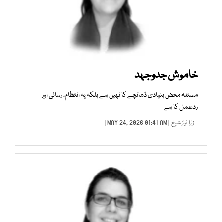
خاموش جدوجہد
مسئلہ محض بنیادی ڈھانچے کا نہیں ہے بلکہ یہ انتظام، رسائی اور
ردعمل کا ہے
زارا نواز شیخ
| MAY 24, 2026 01:41 AM |