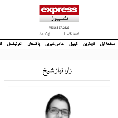
AUGUST 07, 2026
اشتہار لگائیں |
لائیو ٹی وی
| آج کا اخبار
صفحۂ اول
تازہ ترین
کھیل
خاص خبریں
پاکستان
انٹر نیشنل
ٹا
زارا نواز شیخ