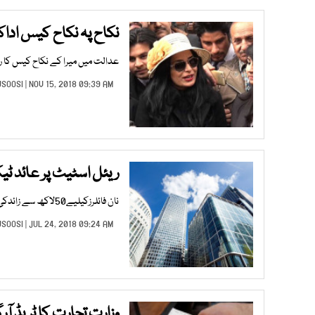
نکاح پہ نکاح کیس اداکارہ میرا سے 19 نو
عدالت میں میرا کے نکاح کیس کا ری
USOOSI
| NOV 15, 2018 09:39 AM |
ریئل اسٹیٹ پر عائد ٹیک
نان فائلرزکیلیے50لاکھ سے زائدکی پراپرٹی خریدنے پرپابندی ختم کی جائے،ریئلٹرز
USOOSI
| JUL 24, 2018 09:24 AM |
وزارت تجارت کا ٹریڈ آ