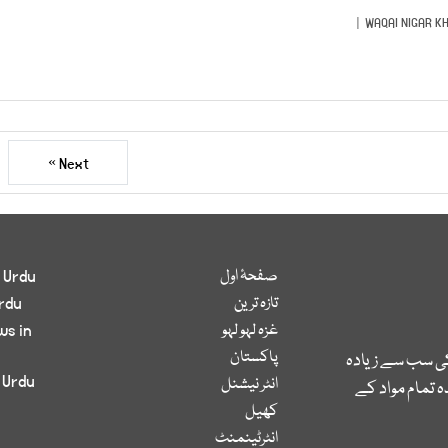
WAQAI NIGAR K
Next »
صفحۂ اول
 Urdu
تازہ ترین
rdu
غزہ لہو لہو
ws in
پاکستان
کی سب سے زیادہ
 Urdu
انٹر نیشنل
 تمام مواد کے
کھیل
انٹرٹینمنٹ