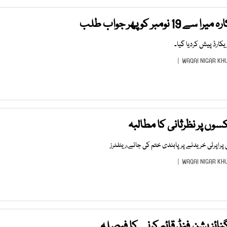
مبر کو پھر جواب طلب
کارڈ پیش کردیا گیا۔
WAQAI NIGAR KH
سوں پر نظرثانی کا مطالبہ
WAQAI NIGAR KH
رگنائزیشن فنڈ قائم کرنے کا فیصلہ