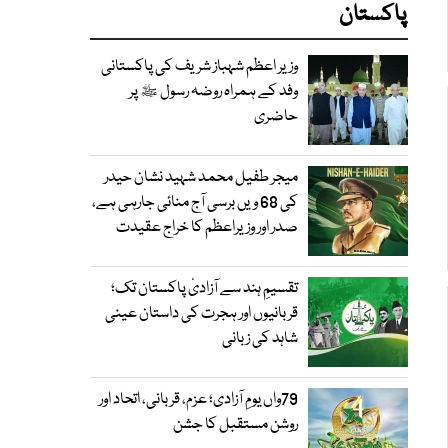
پاکستان
وزیر اعظم شہباز شریف کی پاکستانی
وفد کے ہمراہ روضہ رسول ﷺ پر
حاضری
میجر طفیل محمد شہید نشان حیدر
کی 68 ویں برسی آج منائی جارہی ہے،
صدر اور وزیراعظم کا خراج عقیدت
تقسیمِ ہند سے آزادیٔ پاکستان تک؛
قربانیوں اور ہجرت کی داستان عینی
شاہد کی زبانی
79واں یومِ آزادی؛ عزم، قربانی، اتحاد اور
روشن مستقبل کا جشن