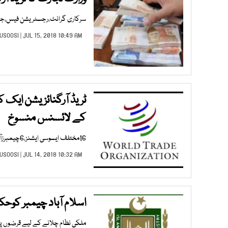
سرکاری گرانٹ،رجسٹریشن فیس،جرما
HUSOOSI
| JUL 15, 2018 10:49 AM |
کے لائسنس منسوخ
16مختلف ایسوسی ایشنز،6چیمبرزآف کامرس،5ویمن چیمبرز،2چھوٹی آرگنائزیشنزشامل
HUSOOSI
| JUL 14, 2018 10:32 AM |
اسلام آباد چیمبر کو
ملکی نظام چلانے کے لیے قرضوں پر