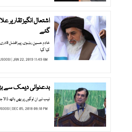
اشتعال انگیز تقاریر ع
گئے
خادم حسین رضوی، پیرافضل قادری ا
کیا گیا
USOOSI
| JAN 22, 2019 11:49 AM |
بدعنوانی دیمک سے بڑھ
نیب نے ان لوگوں پر بھی ہاتھ ڈالا ج
USOOSI
| DEC 05, 2018 08:10 PM |