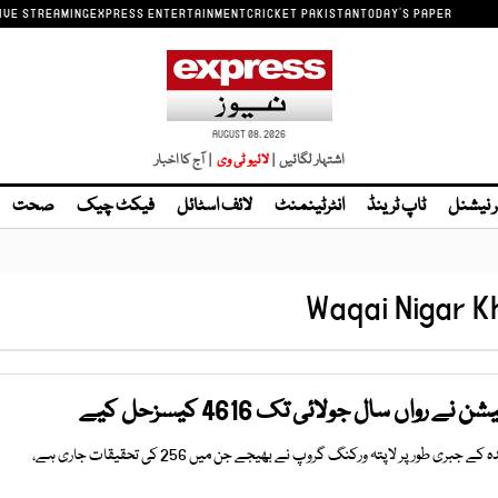
IVE STREAMING
EXPRESS ENTERTAINMENT
CRICKET PAKISTAN
TODAY'S PAPER
AUGUST 08, 2026
اشتہار لگائیں |
لائیو ٹی وی
| آج کا اخبار
ر نیشنل
ٹاپ ٹرینڈ
انٹرٹینمنٹ
لائف اسٹائل
فیکٹ چیک
صحت
Waqai Nigar K
 رواں سال جولائی تک 4616 کیسزحل کیے
کمیشن کو 876 مقدمات اقوام متحدہ کے جبری طور پر لاپتہ ورکنگ گروپ نے بھیجے جن میں 256 کی تحقیقات جاری ہے،