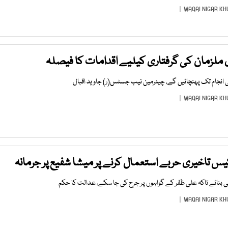
WAQAI NIGAR KH
ی ملزمان کی گرفتاری کیلیے اقدامات کا فیصلہ
انجام تک پہنچائیں گے، چیئرمین نیب جسٹس(ر) جاوید اقبال
WAQAI NIGAR KH
یس تاخیری حربے استعمال کرنے پر میشا شفیع پر جرمانہ
ی بنائے تاکہ علی ظفر کے گواہوں پر جرح کی جا سکے، عدالت کا حکم
WAQAI NIGAR KH