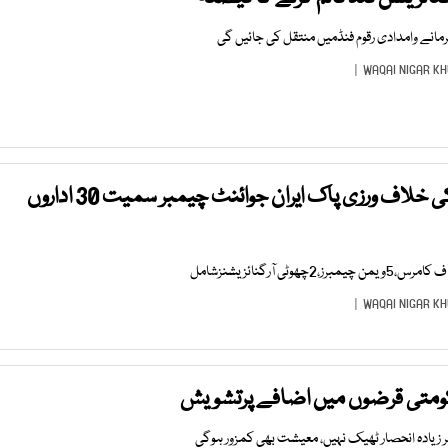
نے وامدادی رقوم فنڈمیں منتقل کی جائیں گی
WAQAI NIGAR K
ٹریڈ آرگنائزیشن ایک کی خلاف ورزی پاک ایران جوائنٹ چیمبر سمیت 30 اداروں
WAQAI NIGAR K
حکومتی قرضوں میں اضافے پرتشویش
 زیادہ انحصار ٹھیک نہیں، معیشت بھی کمزور ہوگی