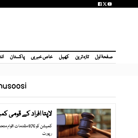
صفحۂ اول
تازہ ترین
کھیل
خاص خبریں
پاکستان
انٹ
husoosi
لاپتا افراد کے قومی کمیشن نے
رپورٹ