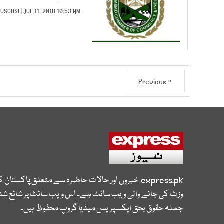
HUSOOSI
| JUL 11, 2018 10:53 AM |
« Previous
express.pk
خبروں اور حالات حاضرہ سے متعلق پاکستان 
وزٹ کی جانے والی ویب سائٹ ہے۔ اس ویب سائٹ پر شائع شدہ
جملہ حقوق بحق ایکسپریس میڈیا گروپ محفوظ ہیں۔