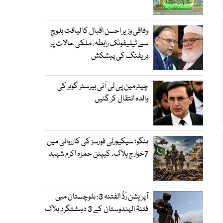
وفاقی وزیر احسن اقبال کا لیاقت بلوچ
سے ٹیلیفونک رابطہ، ملکی حالات پر
بریفنگ کی پیشکش
چیئرمین پی ٹی آئی بیرسٹر گوہر کی
والدہ انتقال کر گئیں
ہنگو؛ سیکیورٹی فورسز کی کارروائی میں
7خوارج ہلاک، کیپٹن حمزہ اکرم شہید
آپریشن رَدُّ الفتنہ 3: بلوچستان میں
فتنۃ الہندوستان کے 3 دہشتگرد ہلاک