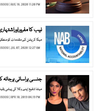
USOOSI
| AUG 18, 2020 11:20 PM |
نیب کا مفروراوراشتہار
میگا کرپشن کے مقدمات کو منطقی 
USOOSI
| JUL 07, 2020 12:27 AM |
جنسی ہراسانی ہرجانہ ک
میشا شفیع اپنے وکلا کی پیشی یقین
USOOSI
| APR 10, 2019 04:19 PM |