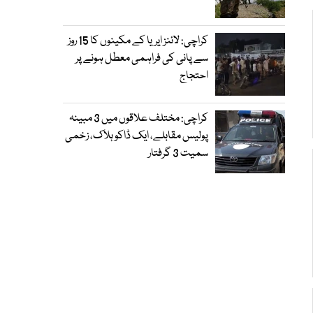
کراچی: لائنز ایریا کے مکینوں کا 15 روز
سے پانی کی فراہمی معطل ہونے پر
احتجاج
کراچی: مختلف علاقوں میں 3 مبینہ
پولیس مقابلے، ایک ڈاکو ہلاک، زخمی
سمیت 3 گرفتار