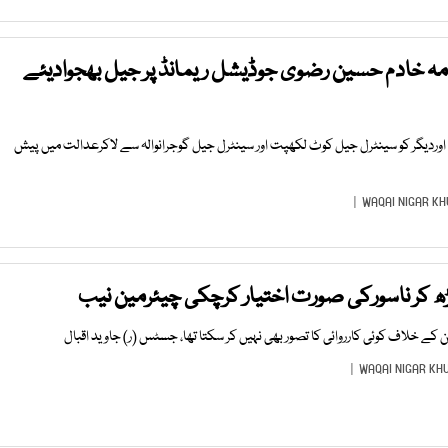
لامہ خادم حسین رضوی جوڈیشل ریمانڈ پر جیل بھجوادیئے
وردیگر کو سینٹرل جیل کوٹ لکھپت اور سینٹرل جیل گوجرانوالہ سے لاکرعدالت میں پیش
WAQAI NIGAR KH
 کر ناسورکی صورت اختیار کرچکی چیئرمین نیب
ن کے خلاف کوئی کارروائی کا تصور بھی نہیں کر سکتا تھا، جسٹس (ر) جاوید اقبال
WAQAI NIGAR KH