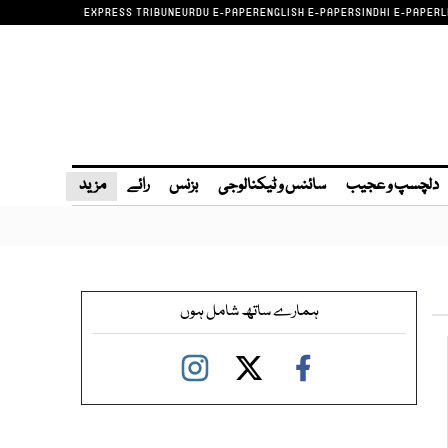
EXPRESS TRIBUNE
URDU E-PAPER
ENGLISH E-PAPER
SINDHI E-PAPER
L
دلچسپ و عجیب
سائنس و ٹیکنالوجی
بزنس
رائے
مزید
ہمارے ساتھ شامل ہوں