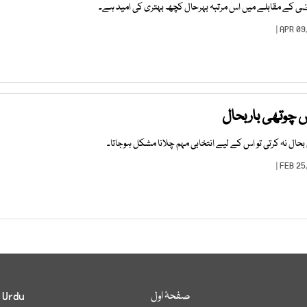
ی کے مقابلے میں اس مرتبہ بہرحال کچھ بہتری کی امید ہے۔
 چوتھی باربحال
صفحۂ اول
 Urdu