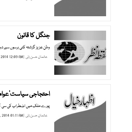
جنگل کا قانون
وطن عزیز گزشتہ کئی برسوں سے دہ
عثمان حسن زئی
| DEC 11, 2014 12:09 AM |
احتجاجی سیاست‘عوامی 
پورے ملک میں اضطراب کی سی کی
عثمان حسن زئی
| AUG 29, 2014 01:11 AM |