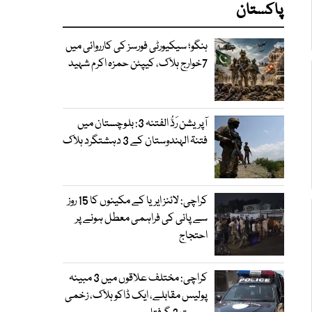
پاکستان
ہنگو؛ سیکیورٹی فورسز کی کارروائی میں
7خوارج ہلاک، کیپٹن حمزہ اکرم شہید
آپریشن رَدُّ الفتنہ 3: بلوچستان میں
فتنۃ الہندوستان کے 3 دہشتگرد ہلاک
کراچی: لائنز ایریا کے مکینوں کا 15 روز
سے پانی کی فراہمی معطل ہونے پر
احتجاج
کراچی: مختلف علاقوں میں 3 مبینہ
پولیس مقابلے، ایک ڈاکو ہلاک، زخمی