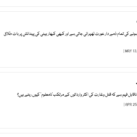
نے کی تمام ذمے دار عورت ٹھہرائی جاتی ہے اور کبھی کبھار بیٹی کی پیدائش پر بات طلاق
ناقابل فہم ہے کہ قتل وغارت کی اکثر وارداتوں کے مرتکب’نامعلوم‘ کیوں رہتے ہیں؟