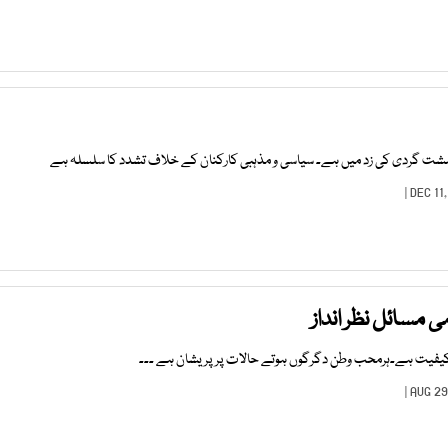
شت گردی کی زد میں ہے۔ سیاسی و مذہبی کارکنان کے خلاف تشدد کا سلسلہ ہے
مسائل نظر انداز
فیت ہے۔ہرمحب وطن دگرگوں ہوتے حالات پر پریشان ہے ۔۔۔