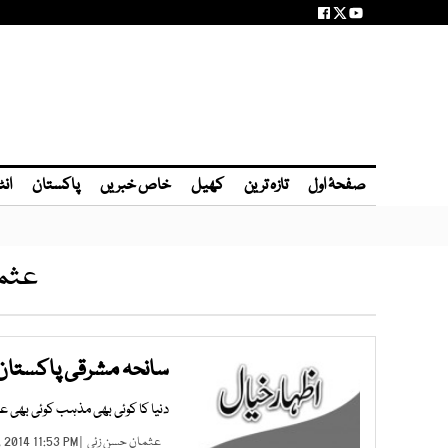
صفحۂ اول
تازہ ترین
کھیل
خاص خبریں
پاکستان
انٹ
عثما
سانحہ مشرقی پاکستان 
دنیا کا کوئی بھی مذہب کوئی بھی عق
عثمان حسن زئی
| DEC 20, 2014 11:53 PM |