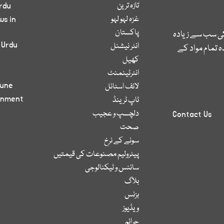
تازہ ترین
rdu
غزہ لہو لہو
ws in
پاکستان
کی سب سے زیادہ
 Urdu
انٹر نیشنل
 تمام مواد کے
کھیل
انٹرٹینمنٹ
bune
لائف اسٹائل
inment
ٹاپ ٹرینڈ
دلچسپ و عجیب
Contact Us
صحت
سونے کے نرخ
پیٹرولیم مصنوعات کی قیمتیں
سائنس و ٹیکنالوجی
بلاگ
بزنس
ویڈیوز
جرائم