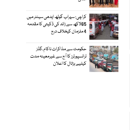
کراچی: سہراب گوٹھ ایدھی سینٹر میں
65لاکھ سے زائد کی ڈکیتی کا مقدمہ
4 ملزمان کیخلاف درج
حکومت سے مذاکرات ناکام،گڈز
ٹرانسپورٹرز کا آج سے غیرمعینہ مدت
کیلیے ہڑتال کا اعلان