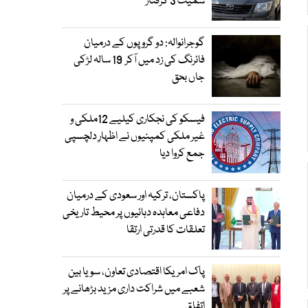
سمیت 3 گرفتار
گوجرانوالہ: دو گروپوں کے درمیان
فائرنگ کی زد میں آکر 19 سالہ لڑکی
جاں بحق
فیسکو کی نجکاری کیلیے 12ملکی و
غیر ملکی کمپنیوں نے اظہارِ دلچسپی
جمع کروا دیا
پاکستان، ترکیہ اور سعودی کے درمیان
دفاعی معاہدہ دہائیوں پر محیط تاریخی
تعلقات کا قدرتی ارتقا
پاک امریکا اقتصادی تعاون، سویا بین
شعبے میں شراکت داری مزید بڑھانے پر
اتفاق