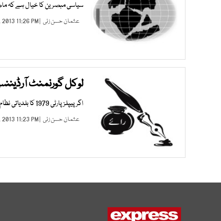
سیاسی مبصرین کا خیال ہے کہ ماض
عثمان حسن زئی
| APR 09, 2013 11:26 PM |
لوکل گورنمنٹ آرڈیننس
اگر پیپلزپارٹی 1979 کا بلدیاتی نظام بحال نہ کرتی تو اس کے لیے انتخابی مہم چلانا مشکل ہوجاتا۔
عثمان حسن زئی
| FEB 25, 2013 11:23 PM |