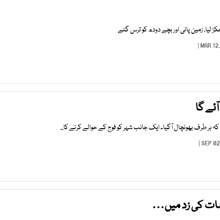
 لیا، زمین پانی اور بچے دودھ کو ترس گئے
ئے گا
کہ ہر طرف بھونچال آگیا۔ ایک جانب شہر کو فوج کے حوالے کرنے کا...
دشات کی زد میں…