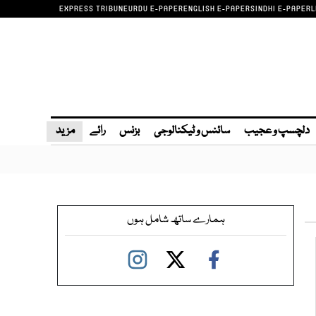
EXPRESS TRIBUNE
URDU E-PAPER
ENGLISH E-PAPER
SINDHI E-PAPER
L
دلچسپ و عجیب
سائنس و ٹیکنالوجی
بزنس
رائے
مزید
ہمارے ساتھ شامل ہوں