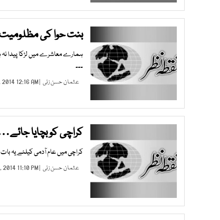
بنت حوا کی مظلومیت
ہمارے معاشرے میں لڑکا پیدا نہ ہو
۔۔۔
عثمان حسن زئی
| MAY 13, 2014 12:16 AM |
کراچی کو بچایا جائے…
کراچی میں عام آدمی کیلئے یہ بات 
عثمان حسن زئی
| APR 25, 2014 11:10 PM |