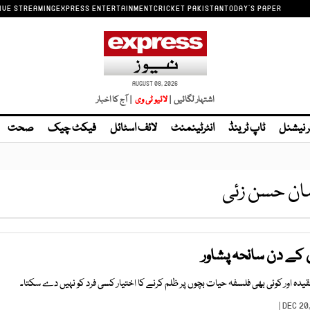
IVE STREAMING
EXPRESS ENTERTAINMENT
CRICKET PAKISTAN
TODAY'S PAPER
AUGUST 08, 2026
اشتہار لگائیں |
لائیو ٹی وی
| آج کا اخبار
ر نیشنل
ٹاپ ٹرینڈ
انٹرٹینمنٹ
لائف اسٹائل
فیکٹ چیک
صحت
ن حسن زئی
کے دن سانحہ پشاور
یدہ اور کوئی بھی فلسفہ حیات بچوں پر ظلم کرنے کا اختیار کسی فرد کو نہیں دے سکتا۔