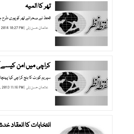
تھر کا المیہ
قحط نے صحرائے تھر کو پوری طرح جکڑ
عثمان حسن زئی
| MAR 12, 2014 10:27 PM |
کراچی میں امن کیسے آ
سپریم کورٹ کا بنچ کراچی کیا پہنچا 
عثمان حسن زئی
| SEP 02, 2013 11:16 PM |
انتخابات کا انعقاد خ