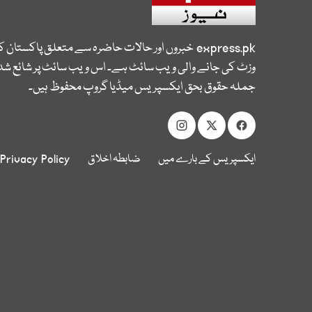
express.pk
خبروں اور حالات حاضرہ سے متعلق پاکستان 
وزٹ کی جانے والی ویب سائٹ ہے۔ اس ویب سائٹ پر شائع شدہ
جملہ حقوق بحق ایکسپریس میڈیا گروپ محفوظ ہیں۔
ایکسپریس کے بارے میں
ضابطہ اخلاق
Privacy Policy