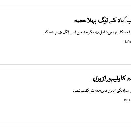
 آباد کے لوگ پہلا حصہ
ضلع شکارپور میں شامل تھا مگر بعد میں اسے الگ ضلع بنایا گیا۔
 کا ولیم ورڈز ورتھ
ر سرائیکی زبانوں میں مہارت رکھتے تھے۔