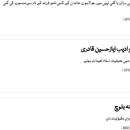
ی سڑک یا گلی نہیں ہے، جو لاہوری خاندان کے کسی نامور فرزند کے نام سے منسوب کی گئی
و ادیب ایازحسین قادری
ل میں بحیثیت استاد تعینات ہوئے
ہ بلوچ
 بڑی مقبولیت دی