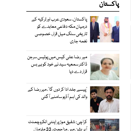
پاکستان
پاکستان، سعودی عرب اور ترکیہ کے
درمیان مکہ دفاعی معاہدے کو
تاریخی سنگ میل قرار، خصوصی
نغمہ جاری
میر رضا علی کیس میں پولیس سرجن
ڈاکٹر سمعیہ سید نے خود کو بے بس
قرار دے دیا
’پیسے جلد ادا کر دوں گا‘، میر رضا کے
والد کی اہم آڈیو سامنے آگئی
کراچی: شفیق موڑ پر اینٹی انکروچمنٹ
آپریشن میں مزاحمت، 33 ملزمان