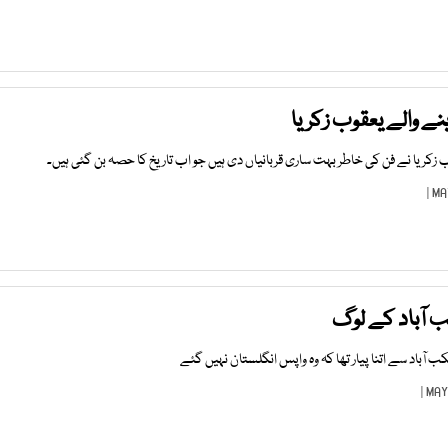
نے والے یعقوب زکریا
زکریا نے فن کی خاطر بہت ساری قربانیاں دی ہیں جو اب تاریخ کا حصہ بن گئی ہیں۔
 آباد کے لوگ
آباد سے اتنا پیار تھا کہ وہ واپس انگلستان نہیں گئے