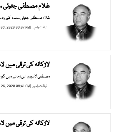
غلام مصطفی جتوئی سند
غلام مصطفی جتوئی سندھ کے وہ سیا
لیاقت راجپر
| MAY 03, 2020 09:07 AM |
لاڑکانہ کی ترقی میں ل
مصطفیٰ لاہوری اس زمانے میں گورنم
لیاقت راجپر
| APR 26, 2020 09:41 AM |
لاڑکانہ کی ترقی میں لا