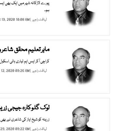
پورے لاڑکانہ شہر میں ایک بھی ایس
ہو۔
لیاقت راجپر
| APR 19, 2020 10:08 AM |
ماہر تعلیم محقق شاعر 
کراچی آکر ایس ایم لیاری ہائی اسکو
لیاقت راجپر
| APR 12, 2020 09:26 AM |
لوک گلوکارہ جیجی زرین
زرینہ کو شیخ ایاز کی شاعری نے بھی
لیاقت راجپر
| MAR 29, 2020 09:22 AM |