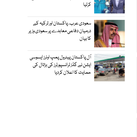
کرلیا
سعودی عرب، پاکستان اور ترکیہ کے
درمیان دفاعی معاہدے پر سعودی وزیر
کا بیان
آل پاکستان پیٹرول پمپ اونرز ایسوسی
ایشن نے گڈز ٹرانسپورٹرز کی ہڑتال کی
حمایت کا اعلان کردیا