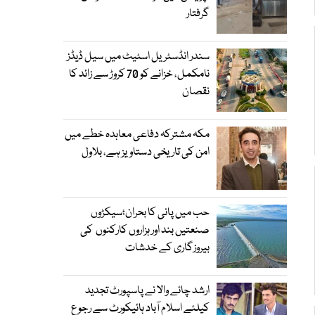
گرفتار
سندر انڈسٹریل اسٹیٹ میں سیل ڈیڈز
نامکمل، خزانے کو 70 کروڑ سے زائد کا
نقصان
مکہ مشترکہ دفاعی معاہدہ خطے میں
امن کی تاریخی دستاویز ہے، بلاول
حب میں پانی کا بحران؛سیکڑوں
صنعتیں بند اور ہزاروں کارکنوں کی
بیروزگاری کے خدشات
ارشد چائے والا نے پاسپورٹ تجدید
کیلئے اسلام آباد ہائیکورٹ سے رجوع