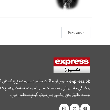
« Previous
express.pk
خبروں اور حالات حاضرہ سے متعلق پاکستان 
وزٹ کی جانے والی ویب سائٹ ہے۔ اس ویب سائٹ پر شائع شدہ
جملہ حقوق بحق ایکسپریس میڈیا گروپ محفوظ ہیں۔