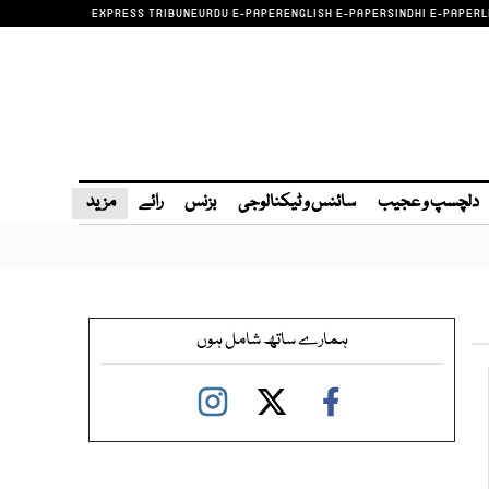
EXPRESS TRIBUNE
URDU E-PAPER
ENGLISH E-PAPER
SINDHI E-PAPER
L
دلچسپ و عجیب
سائنس و ٹیکنالوجی
بزنس
رائے
مزید
ہمارے ساتھ شامل ہوں