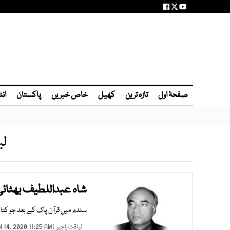
صفحۂ اول
تازہ ترین
کھیل
خاص خبریں
پاکستان
انٹ
لی
شاہ عبداللطیف بھٹائی ہ
سندھ میں قرآن پاک کے بعد جو کتاب
لیاقت راجپر
| JUN 14, 2020 11:25 AM |