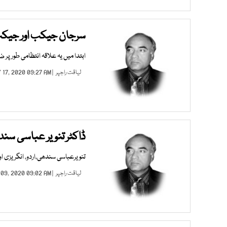
سرجان جیکب اور جیکب
ابتدا میں یہ علاقہ انتظامی طور پر 
لیاقت راجپر
| MAY 17, 2020 09:27 AM |
ڈاکٹر تنویر عباسی سندھ
تنویرعباسی سندھی،اردو، انگریزی او
لیاقت راجپر
| MAY 09, 2020 09:02 AM |