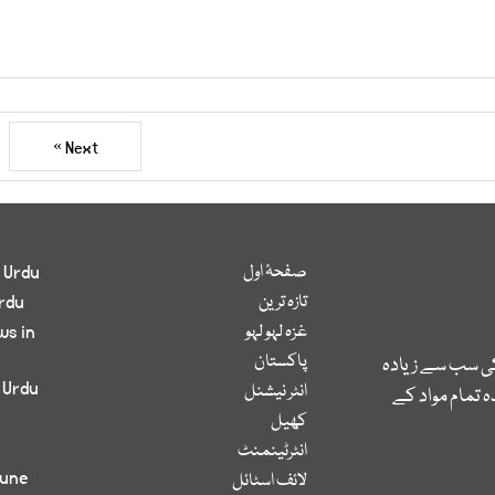
Next »
صفحۂ اول
 Urdu
تازہ ترین
rdu
غزہ لہو لہو
ws in
پاکستان
کی سب سے زیادہ
 Urdu
انٹر نیشنل
 تمام مواد کے
کھیل
انٹرٹینمنٹ
bune
لائف اسٹائل