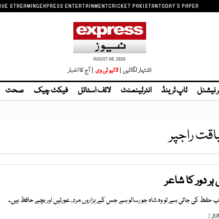
IVE STREAMING
EXPRESS ENTERTAINMENT
CRICKET PAKISTAN
TODAY'S PAPER
AUGUST 08, 2026
اشتہار لگائیں |
| آج کا اخبار
ر نیشنل
ٹاپ ٹرینڈ
انٹرٹینمنٹ
لائف اسٹائل
فیکٹ چیک
صحت
اقت راجپر
ر دور کا شاعر
 حفظ کی جاتی ہے تو وہ شاہ جو رسالو ہے جس کے ہزاروں مرد، عورتیں اور بچے حافظ ہیں۔