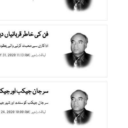
فن کی خاطر قربانیاں دی
اداکاری سے محبت کرنے والے یعقوب 
لیاقت راجپر
| MAY 31, 2020 11:13 AM |
سر جان جیکب اور جیکب
سر جان جیکب کو سندھ اور شہر جیکب 
لیاقت راجپر
| MAY 24, 2020 10:00 AM |