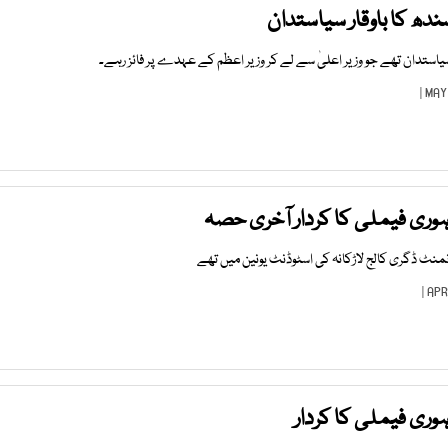
ھ کا باوقار سیاستدان
ستدان تھے جو وزیر اعلیٰ سے لے کر وزیر اعظم کے عہدے پر فائز رہے۔
اہوری فیملی کا کردار آخری حصہ
نٹ ڈگری کالج لاڑکانہ کی اسٹوڈنٹ یونین میں تھے
ہوری فیملی کا کردار