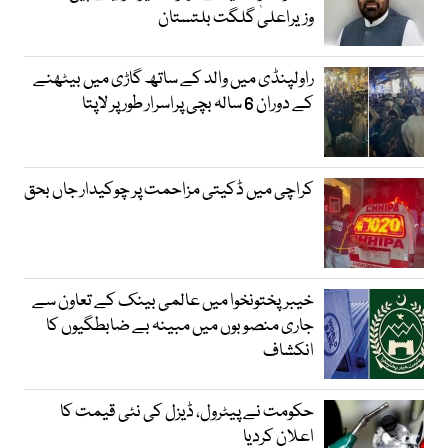
وزیراعلیٰ گلگت بلتستان
راولپنڈی میں والد کے ساتھ گاڑی میں بیٹھنے
کے دوران 6 سالہ بچی پراسرار طور پر لاپتا
کراچی میں ڈکیتی مزاحمت پر چوکیدار جاں بحق
خیبرپختونخوا میں عالمی بینک کے تعاون سے
جاری منصوبوں میں مبینہ بے ضابطگیوں کا
انکشاف
حکومت نے پیٹرول، ڈیزل کی نئی قیمت کا
اعلان کردیا