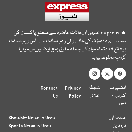
express.pk
خبروں اور حالات حاضرہ سے متعلق پاکستان کی
سب سے زیادہ وزٹ کی جانے والی ویب سائٹ ہے۔ اس ویب سائٹ
پر شائع شدہ تمام مواد کے جملہ حقوق بحق ایکسپریس میڈیا
گروپ محفوظ ہیں۔
ایکسپریس
ضابطہ
Privacy
Contact
کے بارے
اخلاق
Policy
Us
میں
صفحۂ اول
Showbiz News in Urdu
تازہ ترین
Sports News in Urdu