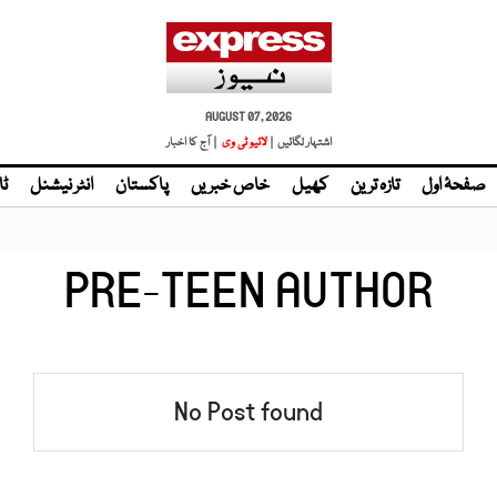
AUGUST 07, 2026
اشتہار لگائیں |
لائیو ٹی وی
| آج کا اخبار
صفحۂ اول
تازہ ترین
کھیل
خاص خبریں
پاکستان
انٹر نیشنل
ٹا
PRE-TEEN AUTHOR
No Post found