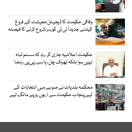
وفاقی حکومت کا ڈیجیٹل معیشت کے فروغ
کیلئے جدید آئی ٹی کورسز شروع کرنے کا فیصلہ
حکومت اعلامیہ جاری کرے کہ سسٹم تباہ
نہیں ہوا بلکہ ٹھیک چل رہا ہے، پی پی رہنما
محکمہ بلدیات نے صوبے میں انتخابات کے
لیے پنجاب حکومت سے اربوں روپے مانگ لیے