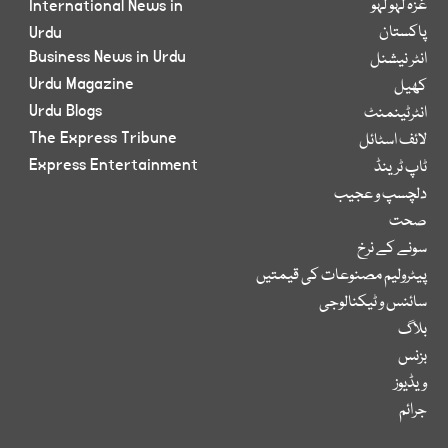
غزہ لہو لہو
International News in
پاکستان
Urdu
Business News in Urdu
انٹر نیشنل
Urdu Magazine
کھیل
Urdu Blogs
انٹرٹینمنٹ
The Express Tribune
لائف اسٹائل
Express Entertainment
ٹاپ ٹرینڈ
دلچسپ و عجیب
صحت
سونے کے نرخ
پیٹرولیم مصنوعات کی قیمتیں
سائنس و ٹیکنالوجی
بلاگ
بزنس
ویڈیوز
جرائم