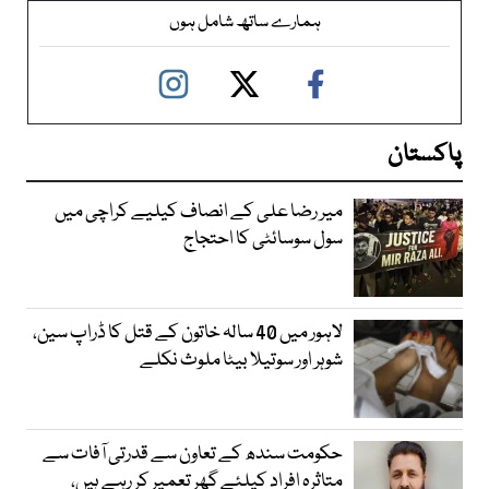
ہمارے ساتھ شامل ہوں
پاکستان
میر رضا علی کے انصاف کیلیے کراچی میں
سول سوسائٹی کا احتجاج
لاہور میں 40 سالہ خاتون کے قتل کا ڈراپ سین،
شوہر اور سوتیلا بیٹا ملوث نکلے
حکومت سندھ کے تعاون سے قدرتی آفات سے
متاثرہ افراد کیلئے گھر تعمیر کر رہے ہیں،