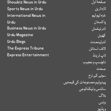
صفحۂ اول
Showbiz News in Urdu
تازہ ترین
Sports News in Urdu
غزہ لہو لہو
International News in
پاکستان
Urdu
Business News in Urdu
انٹر نیشنل
Urdu Magazine
کھیل
Urdu Blogs
انٹرٹینمنٹ
The Express Tribune
لائف اسٹائل
Express Entertainment
ٹاپ ٹرینڈ
دلچسپ و عجیب
صحت
سونے کے نرخ
پیٹرولیم مصنوعات کی قیمتیں
سائنس و ٹیکنالوجی
بلاگ
بزنس
ویڈیوز