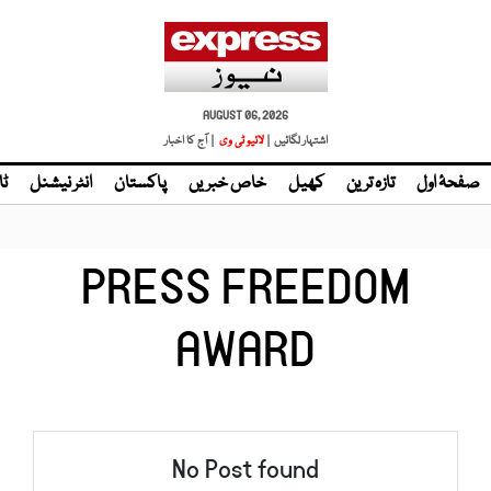
AUGUST 06, 2026
اشتہار لگائیں |
لائیو ٹی وی
| آج کا اخبار
صفحۂ اول
تازہ ترین
کھیل
خاص خبریں
پاکستان
انٹر نیشنل
ٹا
PRESS FREEDOM
AWARD
No Post found