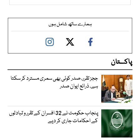
ہمارے ساتھ شامل ہوں
پاکستان
ججز تقرر، صدر کوئی بھی سمری مسترد کر سکتا
ہے، ذرائع ایوان صدر
پنجاب حکومت نے 32 افسران کے تقرر و تبادلوں
کے احکامات جاری کر دیے