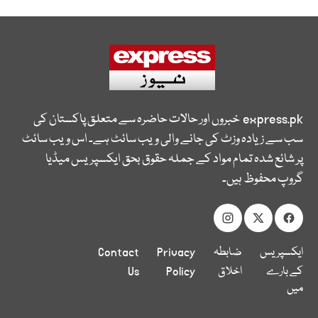
express.pk
خبروں اور حالات حاضرہ سے متعلق پاکستان کی
سب سے زیادہ وزٹ کی جانے والی ویب سائٹ ہے۔ اس ویب سائٹ
پر شائع شدہ تمام مواد کے جملہ حقوق بحق ایکسپریس میڈیا
گروپ محفوظ ہیں۔
ایکسپریس
ضابطہ
Privacy
Contact
کے بارے
اخلاق
Policy
Us
میں