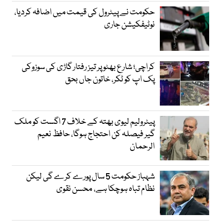
حکومت نے پیٹرول کی قیمت میں اضافہ کردیا،
نوٹیفکیشن جاری
کراچی؛ شارع بھٹو پر تیز رفتار گاڑی کی سوزوکی
پک اپ کو ٹکر، خاتون جاں بحق
پیٹرولیم لیوی بھتہ کے خلاف 7 اگست کو ملک
گیر فیصلہ کن احتجاج ہوگا، حافظ نعیم
الرحمان
شہباز حکومت 5 سال پورے کرے گی لیکن
نظام تباہ ہوچکا ہے، محسن نقوی