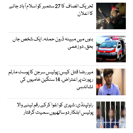
تحریک انصاف کا 27 ستمبر کو اسلام آباد جانے
کا اعلان
بنوں میں مبینہ ڈرون حملہ، ایک شخص جاں
بحق، دو زخمی
میر رضا قتل کیس: پولیس سرجن کا پوسٹ مارٹم
رپورٹ پر اعتراض، 14 سنگین خامیوں کی
نشاندہی
راولپنڈی: شہری کو اغوا کرکے رقم لینے والا
پولیس اہلکار دو ساتھیوں سمیت گرفتار