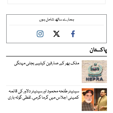
ہمارے ساتھ شامل ہوں
پاکستان
ملک بھر کے صارفین کیلیے بجلی مہنگی
سینیٹر طلحہ محمود اور سینیٹر دلاور کی قائمہ
کمیٹی اجلاس میں گرما گرمی، لفظی گولہ باری