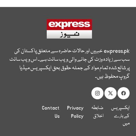
express.pk
خبروں اور حالات حاضرہ سے متعلق پاکستان کی
سب سے زیادہ وزٹ کی جانے والی ویب سائٹ ہے۔ اس ویب سائٹ
پر شائع شدہ تمام مواد کے جملہ حقوق بحق ایکسپریس میڈیا
گروپ محفوظ ہیں۔
ایکسپریس
ضابطہ
Privacy
Contact
کے بارے
اخلاق
Policy
Us
میں