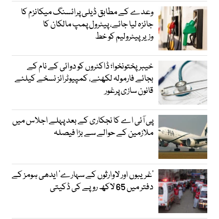
وعدے کے مطابق ڈیلی پرائسنگ میکانزم کا
جائزہ لیا جائے، پیٹرول پمپ مالکان کا
وزیرپیٹرولیم کو خط
خیبرپختونخوا؛ ڈاکٹروں کو دوائی کے نام کے
بجائے فارمولہ لکھنے، کمپیوٹرائز نسخے کیلئے
قانون سازی پرغور
پی آئی اے کا نجکاری کے بعد پہلے اجلاس میں
ملازمین کے حوالے سے بڑا فیصلہ
’غریبوں اور لاوارثوں کے سہارے‘ ایدھی ہومز کے
دفتر میں 65 لاکھ روپے کی ڈکیتی