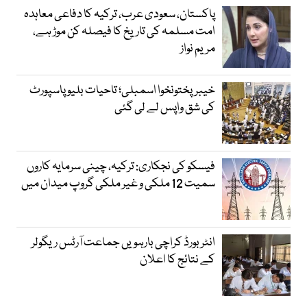
پاکستان، سعودی عرب، ترکیہ کا دفاعی معاہدہ
امت مسلمہ کی تاریخ کا فیصلہ کن موڑ ہے،
مریم نواز
خیبرپختونخوا اسمبلی؛ تاحیات بلیو پاسپورٹ
کی شق واپس لے لی گئی
فیسکو کی نجکاری: ترکیہ، چینی سرمایہ کاروں
سمیت 12 ملکی و غیر ملکی گروپ میدان میں
انٹر بورڈ کراچی بارہویں جماعت آرٹس ریگولر
کے نتائج کا اعلان