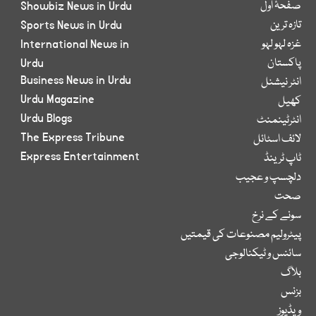
صفحۂ اول
Showbiz News in Urdu
تازہ ترین
Sports News in Urdu
غزہ لہو لہو
International News in
پاکستان
Urdu
Business News in Urdu
انٹر نیشنل
Urdu Magazine
کھیل
Urdu Blogs
انٹرٹینمنٹ
The Express Tribune
لائف اسٹائل
Express Entertainment
ٹاپ ٹرینڈ
دلچسپ و عجیب
صحت
سونے کے نرخ
پیٹرولیم مصنوعات کی قیمتیں
سائنس و ٹیکنالوجی
بلاگ
بزنس
ویڈیوز