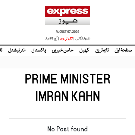
AUGUST 07, 2026
اشتہار لگائیں |
| آج کا اخبار
صفحۂ اول
تازہ ترین
کھیل
خاص خبریں
پاکستان
انٹر نیشنل
ٹا
PRIME MINISTER
IMRAN KAHN
No Post found