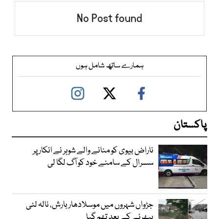
No Post found
ہمارے ساتھ شامل ہوں
پاکستان
ناراض بیوی کو منانے والے شوہر نے انکار پر
سسرال کے سامنے خود کو آگ لگا لی
جڑواں شہروں میں موسلادھار بارش، نالہ لئی
بپھرنے کے بعد تھم گیا