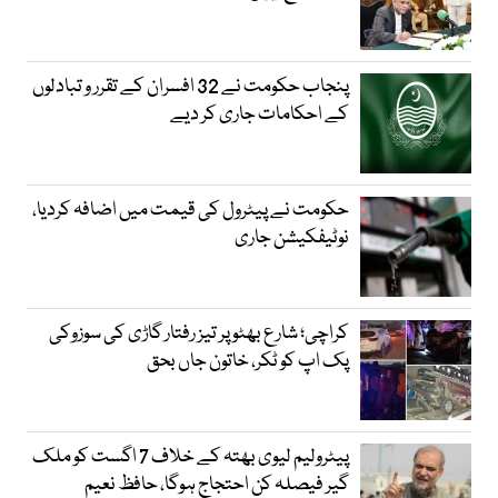
پنجاب حکومت نے 32 افسران کے تقرر و تبادلوں
کے احکامات جاری کر دیے
حکومت نے پیٹرول کی قیمت میں اضافہ کردیا،
نوٹیفکیشن جاری
کراچی؛ شارع بھٹو پر تیز رفتار گاڑی کی سوزوکی
پک اپ کو ٹکر، خاتون جاں بحق
پیٹرولیم لیوی بھتہ کے خلاف 7 اگست کو ملک
گیر فیصلہ کن احتجاج ہوگا، حافظ نعیم