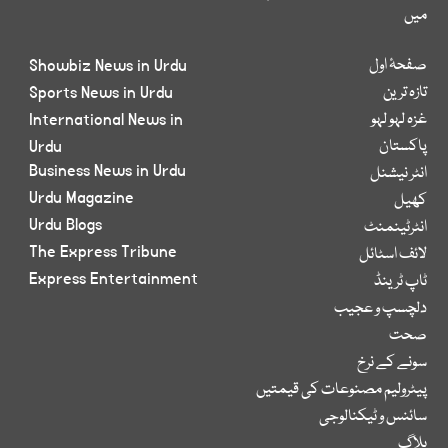
میں
صفحۂ اول
Showbiz News in Urdu
تازہ ترین
Sports News in Urdu
غزہ لہو لہو
International News in
پاکستان
Urdu
Business News in Urdu
انٹر نیشنل
Urdu Magazine
کھیل
Urdu Blogs
انٹرٹینمنٹ
The Express Tribune
لائف اسٹائل
Express Entertainment
ٹاپ ٹرینڈ
دلچسپ و عجیب
صحت
سونے کے نرخ
پیٹرولیم مصنوعات کی قیمتیں
سائنس و ٹیکنالوجی
بلاگ