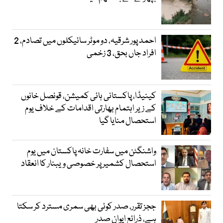
احمد پور شرقیہ، دو موٹر سائیکلوں میں تصادم، 2
افراد جاں بحق، 3 زخمی
کینیڈا، پاکستانی ہائی کمیشن، قونصل خانوں
کے زیر اہتمام بھارتی اقدامات کے خلاف یوم
استحصال منایا گیا
واشنگٹن میں سفارت خانہ پاکستان میں یوم
استحصال کشمیر پر خصوصی ویبنار کا انعقاد
ججز تقرر، صدر کوئی بھی سمری مسترد کر سکتا
ہے، ذرائع ایوان صدر