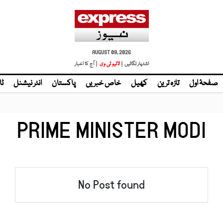
AUGUST 09, 2026
اشتہار لگائیں |
لائیو ٹی وی
| آج کا اخبار
صفحۂ اول
تازہ ترین
کھیل
خاص خبریں
پاکستان
انٹر نیشنل
ٹا
PRIME MINISTER MODI
No Post found