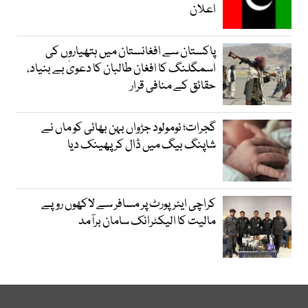
اعلان
پاکستان سے افغانستان میں ہتھیاروں کی
اسمگلنگ کا افغان طالبان کا دعویٰ بے بنیاد،
حقائق کے منافی قرار
گجرات؛ نومولود جڑواں بہن بھائی کو ماں نے
شاپنگ بیگ میں ڈال کر پھینک دیا
کراچی ایئرپورٹ پر مسافر سے لاکھوں روپے
مالیت کا الیکٹرانک سامان برآمد