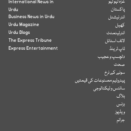
غزہ لہو لہو
International News in
پاکستان
Urdu
Business News in Urdu
انٹر نیشنل
Urdu Magazine
کھیل
Urdu Blogs
انٹرٹینمنٹ
The Express Tribune
لائف اسٹائل
Express Entertainment
ٹاپ ٹرینڈ
دلچسپ و عجیب
صحت
سونے کے نرخ
پیٹرولیم مصنوعات کی قیمتیں
سائنس و ٹیکنالوجی
بلاگ
بزنس
ویڈیوز
جرائم