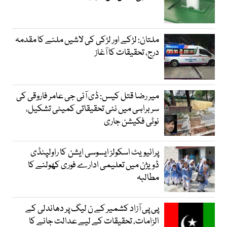
ملتان: لڑکے اور لڑکی کی لاشیں ملنے کا مقدمہ
درج، تحقیقات کا آغاز
میر رضا قتل کیس: ڈی آئی جی عامر فاروقی کی
سربراہی میں نئی تحقیقاتی کمیٹی تشکیل،
نوٹی فکیشن جاری
پرائیویٹ اسکولز ایسوسی ایشن کا راولپنڈی
ڈویژن میں تعلیمی ادارے فوری کھولنے کا
مطالبہ
پی پی آزاد کشمیر کے ن لیگ پر دھاندلی کے
الزامات، تحقیقات کے لیے عدالت جانے کا