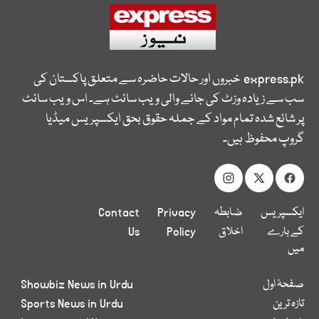
express.pk
خبروں اور حالات حاضرہ سے متعلق پاکستان کی
سب سے زیادہ وزٹ کی جانے والی ویب سائٹ ہے۔ اس ویب سائٹ
پر شائع شدہ تمام مواد کے جملہ حقوق بحق ایکسپریس میڈیا
گروپ محفوظ ہیں۔
ایکسپریس
ضابطہ
Privacy
Contact
کے بارے
اخلاق
Policy
Us
میں
صفحۂ اول
Showbiz News in Urdu
تازہ ترین
Sports News in Urdu