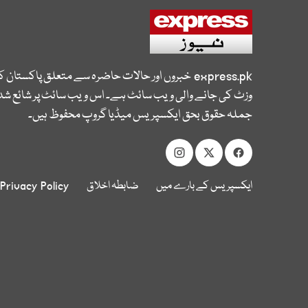
express.pk
خبروں اور حالات حاضرہ سے متعلق پاکستان 
وزٹ کی جانے والی ویب سائٹ ہے۔ اس ویب سائٹ پر شائع شدہ
جملہ حقوق بحق ایکسپریس میڈیا گروپ محفوظ ہیں۔
ایکسپریس کے بارے میں
ضابطہ اخلاق
Privacy Policy