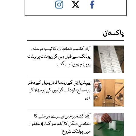
پاکستان
آزاد کشمیر انتخابات کا تیسرا مرحلہ،
پولنگ سے قبل ہی گن پوائنٹ پر بیلٹ
پیپرز چھین لیے گئے
پیپلز پارٹی کے رہنما قادر پٹیل کے دفتر
پر مسلح افراد نے گولیوں کی بوچھاڑ کر
دی
آزاد کشمیر میں تیسرے مرحلے کا
انتخابی دنگل کا آغاز ہو گیا، 4 حلقوں
میں پولنگ شروع