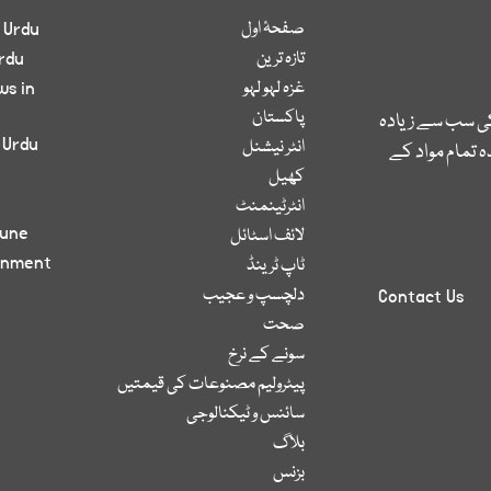
صفحۂ اول
 Urdu
تازہ ترین
rdu
غزہ لہو لہو
ws in
پاکستان
کی سب سے زیادہ
 Urdu
انٹر نیشنل
 تمام مواد کے
کھیل
انٹرٹینمنٹ
bune
لائف اسٹائل
inment
ٹاپ ٹرینڈ
دلچسپ و عجیب
Contact Us
صحت
سونے کے نرخ
پیٹرولیم مصنوعات کی قیمتیں
سائنس و ٹیکنالوجی
بلاگ
بزنس