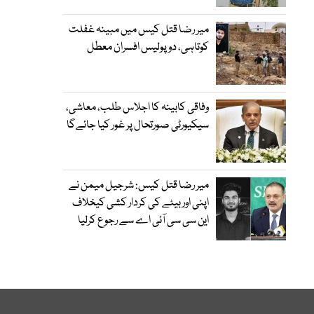
میر رضا قتل کیس میں مبینہ غفلت
کوتاہی، دو پولیس افسران معطل
وفاقی کابینہ کا اجلاس طلب، معاشی،
سیکیورٹی صورتحال پر غور کیا جائےگا
میر رضا قتل کیس: شرجیل میمن نے
اپنی اور بیٹے کی کردار کشی کیخلاف
این سی سی آئی اے سے رجوع کرلیا