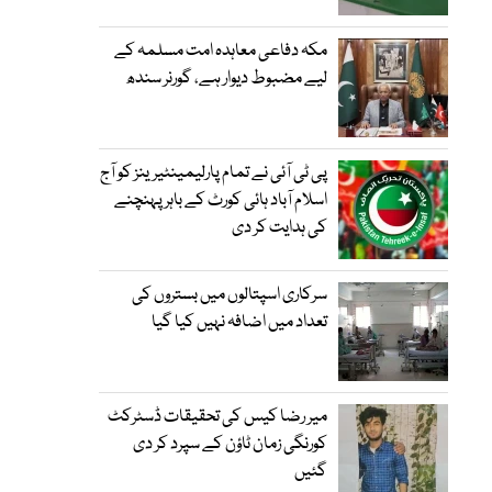
مکہ دفاعی معاہدہ امت مسلمہ کے
لیے مضبوط دیوار ہے، گورنر سندھ
پی ٹی آئی نے تمام پارلیمینٹیرینز کو آج
اسلام آباد ہائی کورٹ کے باہر پہنچنے
کی ہدایت کر دی
سرکاری اسپتالوں میں بستروں کی
تعداد میں اضافہ نہیں کیا گیا
میر رضا کیس کی تحقیقات ڈسٹرکٹ
کورنگی زمان ٹاؤن کے سپرد کر دی
گئیں