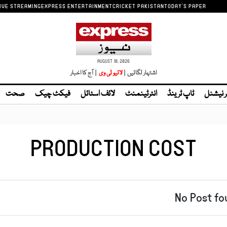
IVE STREAMING
EXPRESS ENTERTAINMENT
CRICKET PAKISTAN
TODAY'S PAPER
AUGUST 10, 2026
اشتہار لگائیں |
| آج کا اخبار
ر نیشنل
ٹاپ ٹرینڈ
انٹرٹینمنٹ
لائف اسٹائل
فیکٹ چیک
صحت
PRODUCTION COST
No Post fo