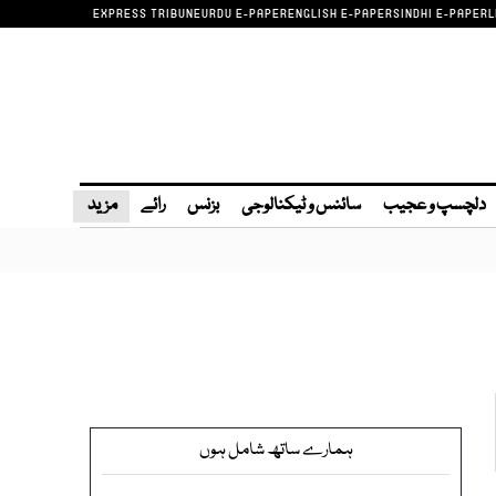
EXPRESS TRIBUNE
URDU E-PAPER
ENGLISH E-PAPER
SINDHI E-PAPER
L
دلچسپ و عجیب
سائنس و ٹیکنالوجی
بزنس
رائے
مزید
ہمارے ساتھ شامل ہوں