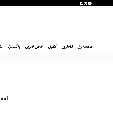
صفحۂ اول
تازہ ترین
کھیل
خاص خبریں
پاکستان
انٹ
und