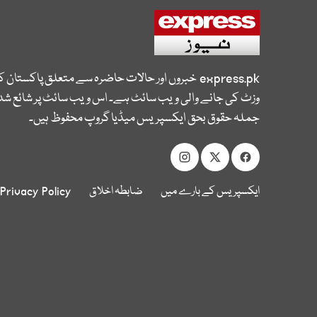
express.pk
خبروں اور حالات حاضرہ سے متعلق پاکستان 
وزٹ کی جانے والی ویب سائٹ ہے۔ اس ویب سائٹ پر شائع شدہ
جملہ حقوق بحق ایکسپریس میڈیا گروپ محفوظ ہیں۔
ایکسپریس کے بارے میں
ضابطہ اخلاق
Privacy Policy