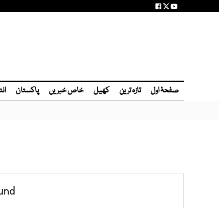
صفحۂ اول
تازہ ترین
کھیل
خاص خبریں
پاکستان
انٹ
und