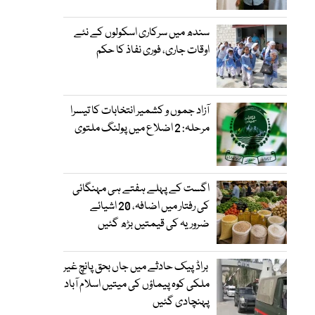
سندھ میں سرکاری اسکولوں کے نئے
اوقات جاری، فوری نفاذ کا حکم
آزاد جموں و کشمیر انتخابات کا تیسرا
مرحلہ: 2 اضلاع میں پولنگ ملتوی
اگست کے پہلے ہفتے ہی مہنگائی
کی رفتار میں اضافہ، 20 اشیائے
ضروریہ کی قیمتیں بڑھ گئیں
براڈ پیک حادثے میں جاں بحق پانچ غیر
ملکی کوہ پیماؤں کی میتیں اسلام آباد
پہنچادی گئیں