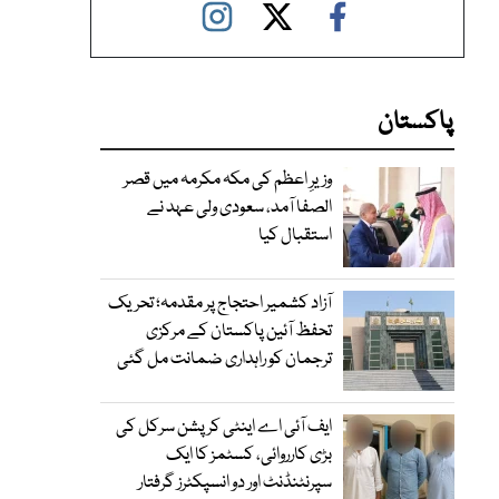
پاکستان
وزیرِ اعظم کی مکہ مکرمہ میں قصر
الصفا آمد، سعودی ولی عہد نے
استقبال کیا
آزاد کشمیر احتجاج پر مقدمہ؛ تحریک
تحفظ آئین پاکستان کے مرکزی
ترجمان کو راہداری ضمانت مل گئی
ایف آئی اے اینٹی کرپشن سرکل کی
بڑی کارروائی، کسٹمز کا ایک
سپرنٹنڈنٹ اور دو انسپکٹرز گرفتار