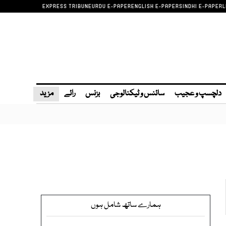
EXPRESS TRIBUNE
URDU E-PAPER
ENGLISH E-PAPER
SINDHI E-PAPER
L
دلچسپ و عجیب
سائنس و ٹیکنالوجی
بزنس
رائے
مزید
ہمارے ساتھ شامل ہوں