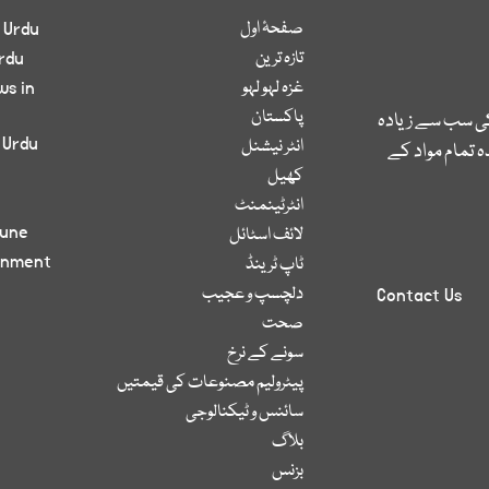
صفحۂ اول
 Urdu
تازہ ترین
rdu
غزہ لہو لہو
ws in
پاکستان
کی سب سے زیادہ
 Urdu
انٹر نیشنل
 تمام مواد کے
کھیل
انٹرٹینمنٹ
bune
لائف اسٹائل
inment
ٹاپ ٹرینڈ
دلچسپ و عجیب
Contact Us
صحت
سونے کے نرخ
پیٹرولیم مصنوعات کی قیمتیں
سائنس و ٹیکنالوجی
بلاگ
بزنس