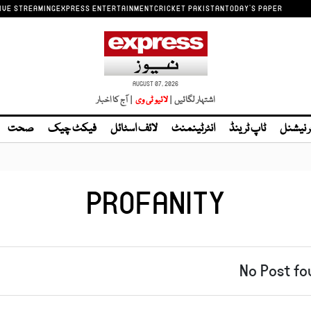
IVE STREAMING
EXPRESS ENTERTAINMENT
CRICKET PAKISTAN
TODAY'S PAPER
AUGUST 07, 2026
اشتہار لگائیں |
| آج کا اخبار
ر نیشنل
ٹاپ ٹرینڈ
انٹرٹینمنٹ
لائف اسٹائل
فیکٹ چیک
صحت
PROFANITY
No Post fo