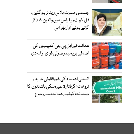
جسٹس مسرت ہلالی ریٹائر ہوگئیں،
فل کورٹ ریفرنس میں والدین کا ذکر
کرتے ہوئے آواز بھر آئی
عدالت نے ایل پی جی کمپنیوں کی
اضافی پریمیم وصولی فوری روک دی
انسانی اعضاء کی غیرقانونی خرید و
فروخت؛ گرفتار 3غیر ملکی باشندوں کا
ضمانت کیلیے عدالت سے رجوع