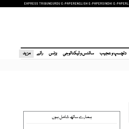
EXPRESS TRIBUNE
URDU E-PAPER
ENGLISH E-PAPER
SINDHI E-PAPER
L
دلچسپ و عجیب
سائنس و ٹیکنالوجی
بزنس
رائے
مزید
ہمارے ساتھ شامل ہوں