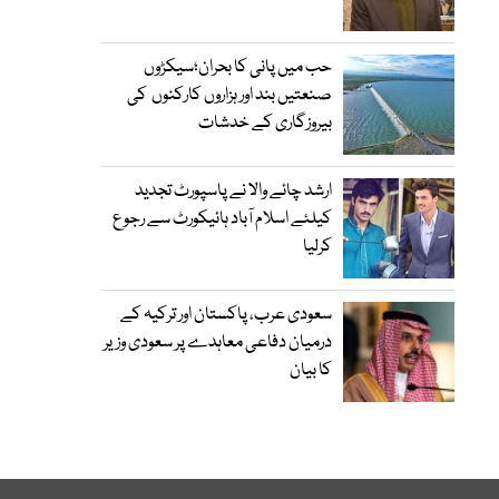
حب میں پانی کا بحران؛سیکڑوں
صنعتیں بند اور ہزاروں کارکنوں کی
بیروزگاری کے خدشات
ارشد چائے والا نے پاسپورٹ تجدید
کیلئے اسلام آباد ہائیکورٹ سے رجوع
کرلیا
سعودی عرب، پاکستان اور ترکیہ کے
درمیان دفاعی معاہدے پر سعودی وزیر
کا بیان