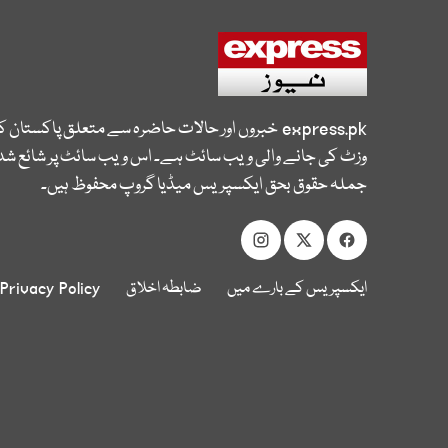
express.pk
خبروں اور حالات حاضرہ سے متعلق پاکستان 
وزٹ کی جانے والی ویب سائٹ ہے۔ اس ویب سائٹ پر شائع شدہ
جملہ حقوق بحق ایکسپریس میڈیا گروپ محفوظ ہیں۔
ایکسپریس کے بارے میں
ضابطہ اخلاق
Privacy Policy