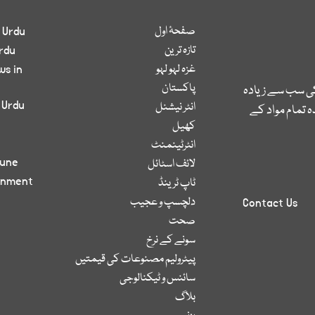
صفحۂ اول
 Urdu
تازہ ترین
rdu
غزہ لہو لہو
ws in
پاکستان
کی سب سے زیادہ
 Urdu
انٹر نیشنل
 تمام مواد کے
کھیل
انٹرٹینمنٹ
bune
لائف اسٹائل
inment
ٹاپ ٹرینڈ
دلچسپ و عجیب
Contact Us
صحت
سونے کے نرخ
پیٹرولیم مصنوعات کی قیمتیں
سائنس و ٹیکنالوجی
بلاگ