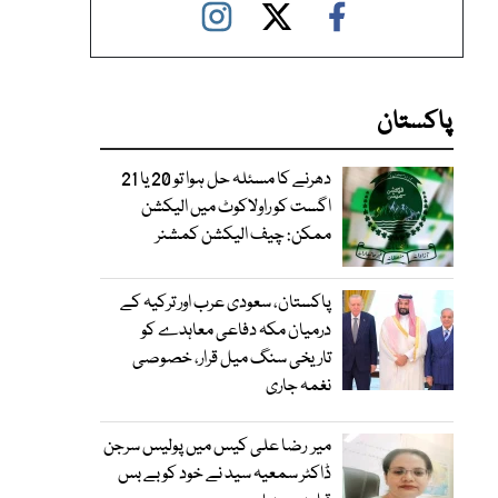
پاکستان
دھرنے کا مسئلہ حل ہوا تو 20 یا 21
اگست کو راولاکوٹ میں الیکشن
ممکن: چیف الیکشن کمشنر
پاکستان، سعودی عرب اور ترکیہ کے
درمیان مکہ دفاعی معاہدے کو
تاریخی سنگ میل قرار، خصوصی
نغمہ جاری
میر رضا علی کیس میں پولیس سرجن
ڈاکٹر سمعیہ سید نے خود کو بے بس