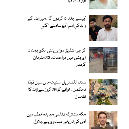
قرار دے دیا
’پیسے جلد ادا کر دوں گا‘، میر رضا کے
والد کی اہم آڈیو سامنے آگئی
کراچی: شفیق موڑ پر اینٹی انکروچمنٹ
آپریشن میں مزاحمت، 33 ملزمان
گرفتار
سندر انڈسٹریل اسٹیٹ میں سیل ڈیڈز
نامکمل، خزانے کو 70 کروڑ سے زائد کا
نقصان
مکہ مشترکہ دفاعی معاہدہ خطے میں
امن کی تاریخی دستاویز ہے، بلاول