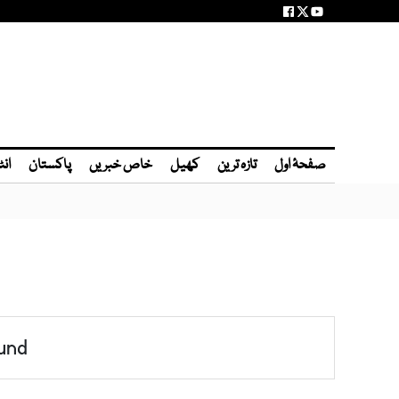
صفحۂ اول
تازہ ترین
کھیل
خاص خبریں
پاکستان
انٹ
und