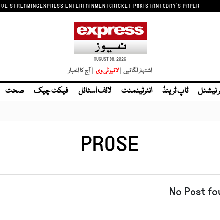
IVE STREAMING
EXPRESS ENTERTAINMENT
CRICKET PAKISTAN
TODAY'S PAPER
AUGUST 08, 2026
اشتہار لگائیں |
| آج کا اخبار
ر نیشنل
ٹاپ ٹرینڈ
انٹرٹینمنٹ
لائف اسٹائل
فیکٹ چیک
صحت
PROSE
No Post fo