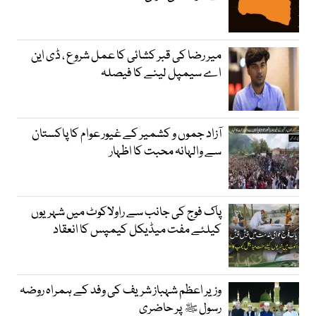
میر رضا کی قبر کشائی کا عمل شروع ، ڈی این
اے سیمپل لینے کا فیصلہ
آزاد جموں و کشمیر کے غیور عوام کا پاکستان
سے والہانہ محبت کا اظہار
پاک فوج کی جانب سے راولاکوٹ میں شہریوں
کیلئے مفت میڈیکل کیمپس کا انعقاد
وزیر اعظم شہباز شریف کی وفد کے ہمراہ روضہ
رسول ﷺ پر حاضری