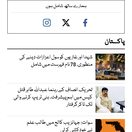
ہمارے ساتھ شامل ہوں
پاکستان
شہدا اور غازیوں کو سول اعزازات دینے کی
منظوری، 78 نام فہرست میں شامل
تحریک انصاف کے رہنما عبداللہ طاہر قتل
کیس میں اہم پیشرفت، ہنی ٹریپ کرنے والی
ٹک ٹاکر گرفتار
سوات: جہانزیب کالج میں طالب علم
نے خودکشی کرلی