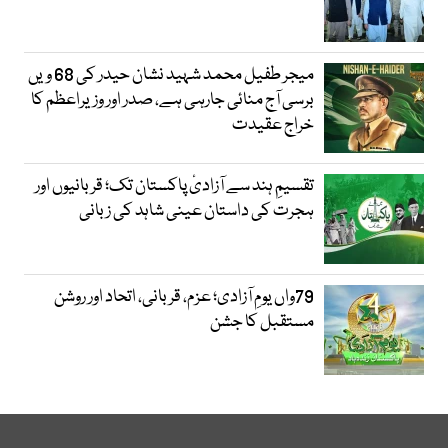
میجر طفیل محمد شہید نشان حیدر کی 68 ویں
برسی آج منائی جارہی ہے، صدر اور وزیراعظم کا
خراج عقیدت
تقسیمِ ہند سے آزادیٔ پاکستان تک؛ قربانیوں اور
ہجرت کی داستان عینی شاہد کی زبانی
79واں یومِ آزادی؛ عزم، قربانی، اتحاد اور روشن
مستقبل کا جشن