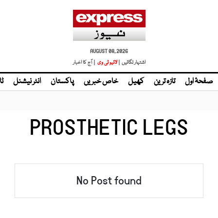
AUGUST 08, 2026
اشتہار لگائیں |
لائیو ٹی وی
| آج کا اخبار
صفحۂ اول
تازہ ترین
کھیل
خاص خبریں
پاکستان
انٹر نیشنل
ٹا
PROSTHETIC LEGS
No Post found