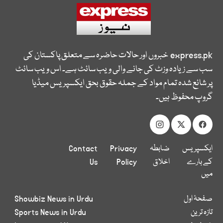
express.pk
خبروں اور حالات حاضرہ سے متعلق پاکستان کی
سب سے زیادہ وزٹ کی جانے والی ویب سائٹ ہے۔ اس ویب سائٹ
پر شائع شدہ تمام مواد کے جملہ حقوق بحق ایکسپریس میڈیا
گروپ محفوظ ہیں۔
ایکسپریس
ضابطہ
Privacy
Contact
کے بارے
اخلاق
Policy
Us
میں
صفحۂ اول
Showbiz News in Urdu
تازہ ترین
Sports News in Urdu