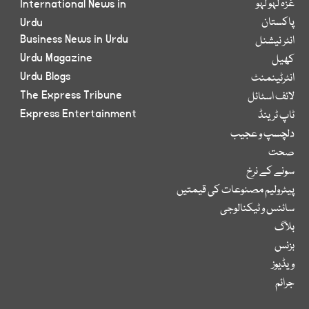
غزہ لہو لہو
International News in
پاکستان
Urdu
Business News in Urdu
انٹر نیشنل
Urdu Magazine
کھیل
Urdu Blogs
انٹرٹینمنٹ
The Express Tribune
لائف اسٹائل
Express Entertainment
ٹاپ ٹرینڈ
دلچسپ و عجیب
صحت
سونے کے نرخ
پیٹرولیم مصنوعات کی قیمتیں
سائنس و ٹیکنالوجی
بلاگ
بزنس
ویڈیوز
جرائم