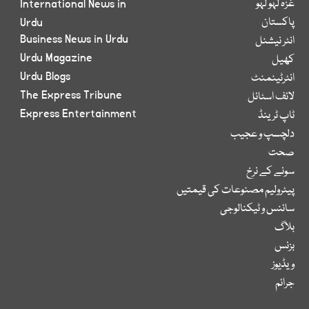
غزہ لہو لہو
International News in
پاکستان
Urdu
Business News in Urdu
انٹر نیشنل
Urdu Magazine
کھیل
Urdu Blogs
انٹرٹینمنٹ
The Express Tribune
لائف اسٹائل
Express Entertainment
ٹاپ ٹرینڈ
دلچسپ و عجیب
صحت
سونے کے نرخ
پیٹرولیم مصنوعات کی قیمتیں
سائنس و ٹیکنالوجی
بلاگ
بزنس
ویڈیوز
جرائم