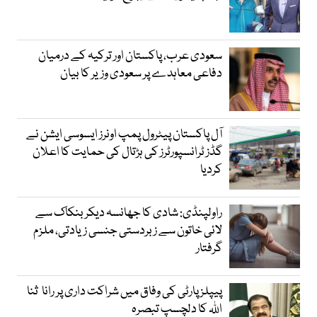
سعودی عرب، پاکستان اور ترکیہ کے درمیان
دفاعی معاہدے پر سعودی وزیر کا بیان
آل پاکستان پیٹرول پمپ اونرز ایسوسی ایشن نے
گڈز ٹرانسپورٹرز کی ہڑتال کی حمایت کا اعلان
کردیا
راولپنڈی: شادی کا جھانسہ دیکر بنکاک سے
لائی خاتون سے زبردستی جنسی زیادتی، ملزم
گرفتار
پیپلز پارٹی کی وفاق میں شراکت داری پر رانا ثنا
اللہ کا دلچسپ تبصرہ