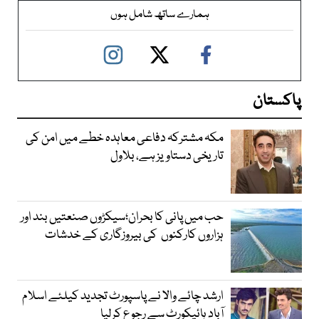
ہمارے ساتھ شامل ہوں
پاکستان
مکہ مشترکہ دفاعی معاہدہ خطے میں امن کی
تاریخی دستاویز ہے، بلاول
حب میں پانی کا بحران؛سیکڑوں صنعتیں بند اور
ہزاروں کارکنوں کی بیروزگاری کے خدشات
ارشد چائے والا نے پاسپورٹ تجدید کیلئے اسلام
آباد ہائیکورٹ سے رجوع کرلیا