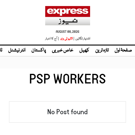
AUGUST 08, 2026
اشتہار لگائیں |
لائیو ٹی وی
| آج کا اخبار
صفحۂ اول
تازہ ترین
کھیل
خاص خبریں
پاکستان
انٹر نیشنل
ٹا
PSP WORKERS
No Post found