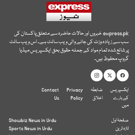
express.pk
خبروں اور حالات حاضرہ سے متعلق پاکستان کی
سب سے زیادہ وزٹ کی جانے والی ویب سائٹ ہے۔ اس ویب سائٹ
پر شائع شدہ تمام مواد کے جملہ حقوق بحق ایکسپریس میڈیا
گروپ محفوظ ہیں۔
ایکسپریس
ضابطہ
Privacy
Contact
کے بارے
اخلاق
Policy
Us
میں
صفحۂ اول
Showbiz News in Urdu
تازہ ترین
Sports News in Urdu