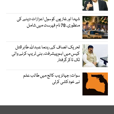
شہدا اور غازیوں کو سول اعزازات دینے کی
منظوری، 78 نام فہرست میں شامل
تحریک انصاف کے رہنما عبداللہ طاہر قتل
کیس میں اہم پیشرفت، ہنی ٹریپ کرنے والی
ٹک ٹاکر گرفتار
سوات: جہانزیب کالج میں طالب علم
نے خودکشی کرلی