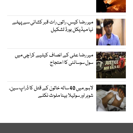
میر رضا کیس، راتوں رات قبر کشائی سے پہلے
نیا میڈیکل بورڈ تشکیل
میر رضا علی کے انصاف کیلیے کراچی میں
سول سوسائٹی کا احتجاج
لاہور میں 40 سالہ خاتون کے قتل کا ڈراپ سین،
شوہر اور سوتیلا بیٹا ملوث نکلے