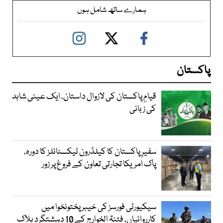
ہمارے ساتھ شامل ہوں
پاکستان
قیامِ پاکستان کی لازوال داستان، ایک عینی شاہد
کی زبانی
سفیرِ پاکستان کا کیلڈرون ٹیکسٹائلز کا دورہ،
پاک امریکا تجارتی تعاون کے فروغ پر زور
سیکیورٹی فورسز کی خیبر پختونخوا میں
کارروائیاں، فتنۃ الخوارج کے 10 دہشتگرد ہلاک