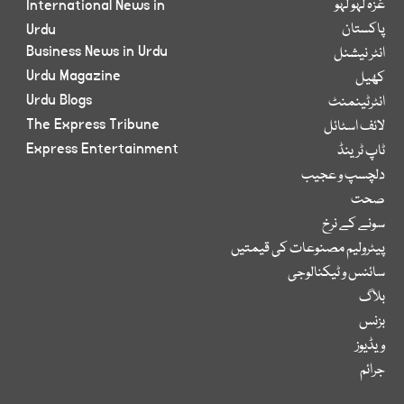
غزہ لہو لہو
International News in
پاکستان
Urdu
Business News in Urdu
انٹر نیشنل
Urdu Magazine
کھیل
Urdu Blogs
انٹرٹینمنٹ
The Express Tribune
لائف اسٹائل
Express Entertainment
ٹاپ ٹرینڈ
دلچسپ و عجیب
صحت
سونے کے نرخ
پیٹرولیم مصنوعات کی قیمتیں
سائنس و ٹیکنالوجی
بلاگ
بزنس
ویڈیوز
جرائم