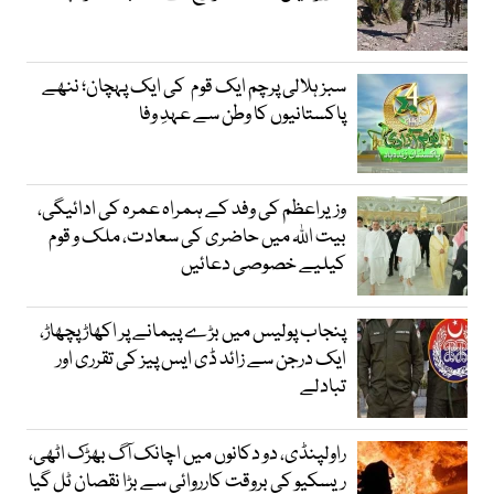
سبز ہلالی پرچم ایک قوم کی ایک پہچان؛ ننھے
پاکستانیوں کا وطن سے عہدِ وفا
وزیراعظم کی وفد کے ہمراہ عمرہ کی ادائیگی،
بیت اللہ میں حاضری کی سعادت، ملک و قوم
کیلیے خصوصی دعائیں
پنجاب پولیس میں بڑے پیمانے پر اکھاڑ پچھاڑ،
ایک درجن سے زائد ڈی ایس پیز کی تقرری اور
تبادلے
راولپنڈی، دو دکانوں میں اچانک آگ بھڑک اٹھی،
ریسکیو کی بروقت کارروائی سے بڑا نقصان ٹل گیا