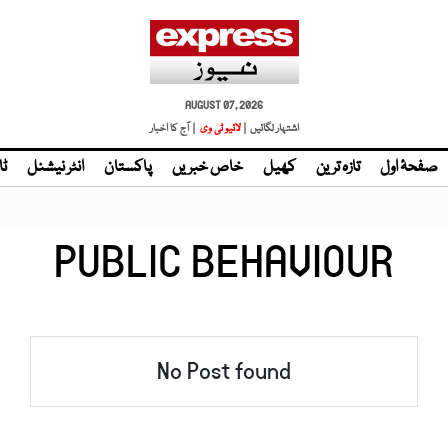
AUGUST 07, 2026
اشتہار لگائیں |
لائیو ٹی وی
| آج کا اخبار
صفحۂ اول
تازہ ترین
کھیل
خاص خبریں
پاکستان
انٹر نیشنل
ٹا
PUBLIC BEHAVIOUR
No Post found