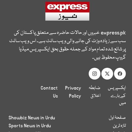
express.pk
خبروں اور حالات حاضرہ سے متعلق پاکستان کی
سب سے زیادہ وزٹ کی جانے والی ویب سائٹ ہے۔ اس ویب سائٹ
پر شائع شدہ تمام مواد کے جملہ حقوق بحق ایکسپریس میڈیا
گروپ محفوظ ہیں۔
ایکسپریس
ضابطہ
Privacy
Contact
کے بارے
اخلاق
Policy
Us
میں
صفحۂ اول
Showbiz News in Urdu
تازہ ترین
Sports News in Urdu