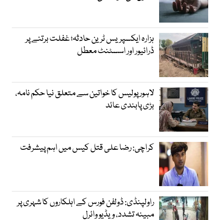
ہزارہ ایکسپریس ٹرین حادثہ؛ غفلت برتنے پر
ڈرائیور اور اسسٹنٹ معطل
لاہور پولیس کا خواتین سے متعلق نیا حکم نامہ،
بڑی پابندی عائد
کراچی: رضا علی قتل کیس میں اہم پیشرفت
راولپنڈی: ڈولفن فورس کے اہلکاروں کا شہری پر
مبینہ تشدد، ویڈیو وائرل