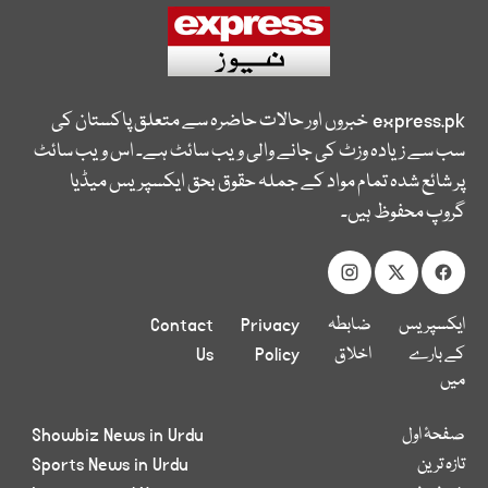
express.pk
خبروں اور حالات حاضرہ سے متعلق پاکستان کی
سب سے زیادہ وزٹ کی جانے والی ویب سائٹ ہے۔ اس ویب سائٹ
پر شائع شدہ تمام مواد کے جملہ حقوق بحق ایکسپریس میڈیا
گروپ محفوظ ہیں۔
ایکسپریس
ضابطہ
Privacy
Contact
کے بارے
اخلاق
Policy
Us
میں
صفحۂ اول
Showbiz News in Urdu
تازہ ترین
Sports News in Urdu