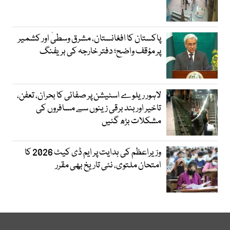
پاکستان کا افغانستان، مشرق وسطیٰ اور کشمیر
پر مؤقف واضح؛ دفتر خارجہ کی بریفنگ
لاہور ریلوے اسٹیشن پر صفائی کا بحران، تعفن،
تاخیر اور بند برقی زینوں سے مسافروں کی
مشکلات بڑھ گئیں
وزیراعظم کی ہدایت پر ایم ڈی کیٹ 2026 کا
امتحان ملتوی، نئی تاریخ بھی مقرر