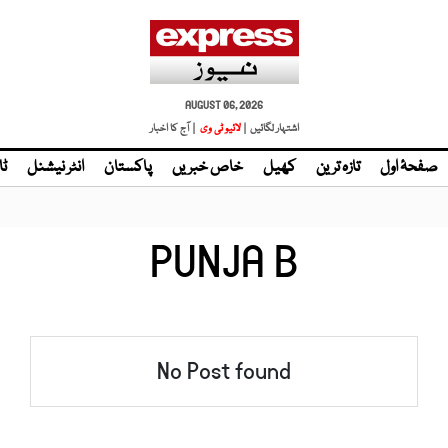
AUGUST 06, 2026
اشتہار لگائیں |
| آج کا اخبار
صفحۂ اول
تازہ ترین
کھیل
خاص خبریں
پاکستان
انٹر نیشنل
ٹا
PUNJA B
No Post found