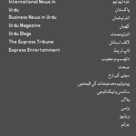
غزہ لہو لہو
International News in
پاکستان
Urdu
Business News in Urdu
انٹر نیشنل
Urdu Magazine
کھیل
Urdu Blogs
انٹرٹینمنٹ
The Express Tribune
لائف اسٹائل
Express Entertainment
ٹاپ ٹرینڈ
دلچسپ و عجیب
صحت
سونے کے نرخ
پیٹرولیم مصنوعات کی قیمتیں
سائنس و ٹیکنالوجی
بلاگ
بزنس
ویڈیوز
جرائم