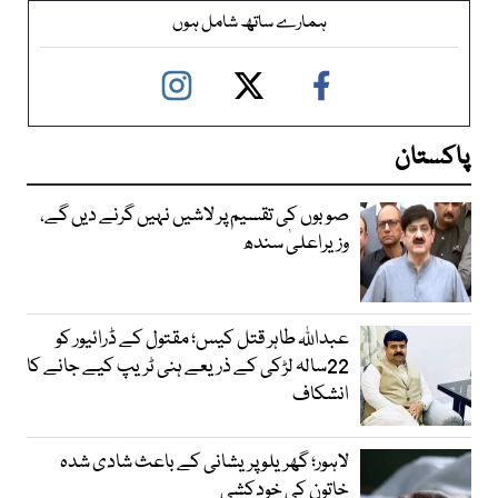
ہمارے ساتھ شامل ہوں
پاکستان
صوبوں کی تقسیم پر لاشیں نہیں گرنے دیں گے،
وزیراعلیٰ سندھ
عبداللہ طاہر قتل کیس؛ مقتول کے ڈرائیور کو
22سالہ لڑکی کے ذریعے ہنی ٹریپ کیے جانے کا
انشکاف
لاہور؛ گھریلو پریشانی کے باعث شادی شدہ
خاتون کی خودکشی