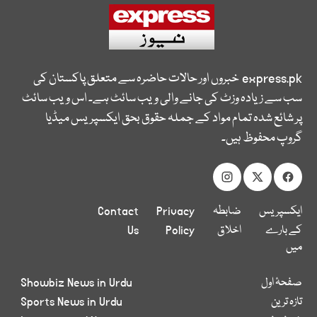
express.pk
خبروں اور حالات حاضرہ سے متعلق پاکستان کی
سب سے زیادہ وزٹ کی جانے والی ویب سائٹ ہے۔ اس ویب سائٹ
پر شائع شدہ تمام مواد کے جملہ حقوق بحق ایکسپریس میڈیا
گروپ محفوظ ہیں۔
ایکسپریس
ضابطہ
Privacy
Contact
کے بارے
اخلاق
Policy
Us
میں
صفحۂ اول
Showbiz News in Urdu
تازہ ترین
Sports News in Urdu