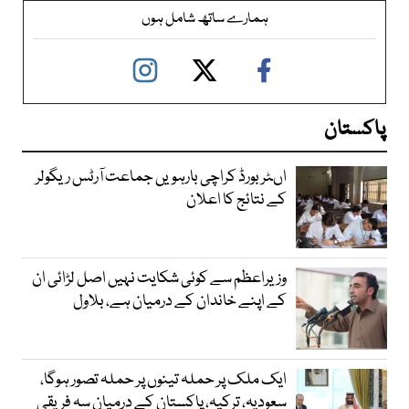
ہمارے ساتھ شامل ہوں
پاکستان
اںٹر بورڈ کراچی بارہویں جماعت آرٹس ریگولر
کے نتائج کا اعلان
وزیراعظم سے کوئی شکایت نہیں اصل لڑائی ان
کے اپنے خاندان کے درمیان ہے، بلاول
ایک ملک پر حملہ تینوں پر حملہ تصور ہوگا،
سعودیہ، ترکیہ، پاکستان کے درمیان سہ فریقی