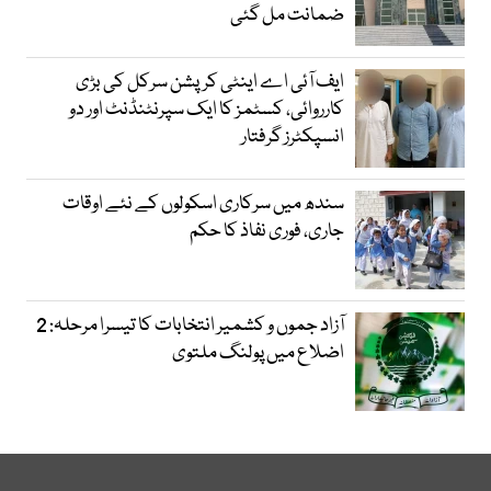
ضمانت مل گئی
ایف آئی اے اینٹی کرپشن سرکل کی بڑی
کارروائی، کسٹمز کا ایک سپرنٹنڈنٹ اور دو
انسپکٹرز گرفتار
سندھ میں سرکاری اسکولوں کے نئے اوقات
جاری، فوری نفاذ کا حکم
آزاد جموں و کشمیر انتخابات کا تیسرا مرحلہ: 2
اضلاع میں پولنگ ملتوی