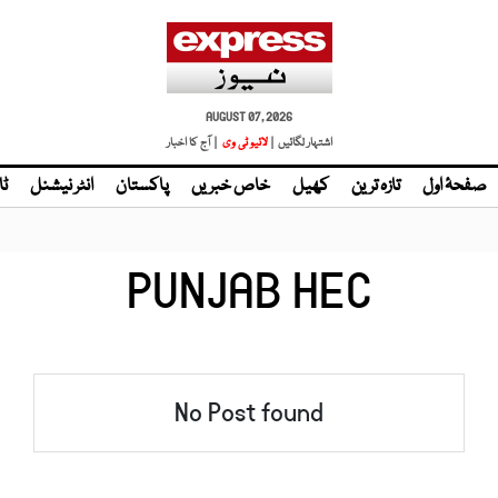
AUGUST 07, 2026
اشتہار لگائیں |
| آج کا اخبار
صفحۂ اول
تازہ ترین
کھیل
خاص خبریں
پاکستان
انٹر نیشنل
ٹا
PUNJAB HEC
No Post found