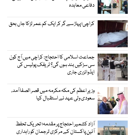
دفاعی معاہدہ
کراچی؛ پہاڑ سے گر کر ایک کم عمر لڑکا جاں بحق
جماعت اسلامی کا احتجاج: کراچی میں آج کون
سی سڑکیں بند ہوں گی؟ ٹریفک پولیس کی
ایڈوائزری جاری
وزیرِ اعظم کی مکہ مکرمہ میں قصر الصفا آمد،
سعودی ولی عہد نے استقبال کیا
آزاد کشمیر احتجاج پر مقدمہ؛ تحریک تحفظ
آئین پاکستان کے مرکزی ترجمان کو راہداری