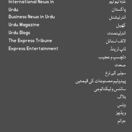
غزہ لہو لہو
International News in
پاکستان
Urdu
Business News in Urdu
انٹر نیشنل
Urdu Magazine
کھیل
Urdu Blogs
انٹرٹینمنٹ
The Express Tribune
لائف اسٹائل
Express Entertainment
ٹاپ ٹرینڈ
دلچسپ و عجیب
صحت
سونے کے نرخ
پیٹرولیم مصنوعات کی قیمتیں
سائنس و ٹیکنالوجی
بلاگ
بزنس
ویڈیوز
جرائم