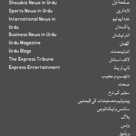
صفحۂ اول
Showbiz News in Urdu
تازہ ترین
Sports News in Urdu
غزہ لہو لہو
International News in
پاکستان
Urdu
Business News in Urdu
انٹر نیشنل
Urdu Magazine
کھیل
Urdu Blogs
انٹرٹینمنٹ
The Express Tribune
لائف اسٹائل
Express Entertainment
ٹاپ ٹرینڈ
دلچسپ و عجیب
صحت
سونے کے نرخ
پیٹرولیم مصنوعات کی قیمتیں
سائنس و ٹیکنالوجی
بلاگ
بزنس
ویڈیوز