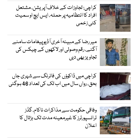
کراچی: تجاوزات کے خلاف آپریشن، مشتعل
افراد کا انتظامیہ پر حملہ، ایس ایچ او سمیت
کئی زخمی
میر رضا کے مبینہ آخری آڈیو پیغامات سامنے
آگئے، رقم وصولی اور لاکھوں کے چیکس کی
تجاویز بھی دیں
کراچی میں ڈاکوؤں کی فائرنگ سے شہری جاں
بحق، رواں سال میں اب تک کی تعداد 46 ہوگئی
وفاقی حکومت سے مذاکرات ناکام، گڈز
ٹرانسپورٹرز کا غیرمعینہ مدت تک ہڑتال کا
اعلان