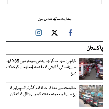
ہمارے ساتھ شامل ہوں
پاکستان
کراچی: سہراب گوٹھ ایدھی سینٹر میں 65لاکھ
سے زائد کی ڈکیتی کا مقدمہ 4 ملزمان کیخلاف
درج
حکومت سے مذاکرات ناکام،گڈز ٹرانسپورٹرز کا
آج سے غیرمعینہ مدت کیلیے ہڑتال کا اعلان