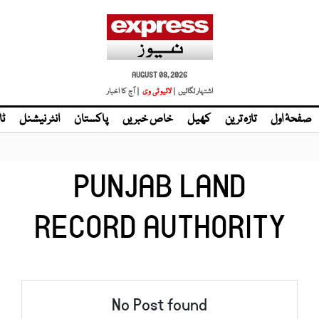
AUGUST 08, 2026
اشتہار لگائیں |
| آج کا اخبار
صفحۂ اول
تازہ ترین
کھیل
خاص خبریں
پاکستان
انٹر نیشنل
ٹا
PUNJAB LAND
RECORD AUTHORITY
No Post found