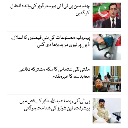
چئیرمین پی ٹی آئی بیرسٹر گوہر کی والدہ انتقال
کر گئیں
پیٹرولیم مصنوعات کی نئی قیمتوں کا اعلان،
ڈیزل پر لیوی مزید بڑھا دی گئی
مفتی تقی عثمانی کا مکہ مشترکہ دفاعی
معاہدے کا خیرمقدم
پی ٹی آئی رہنما عبداللہ طایر کے قتل میں
پیشرفت، تین شوٹرز کی شناخت ہوگئی