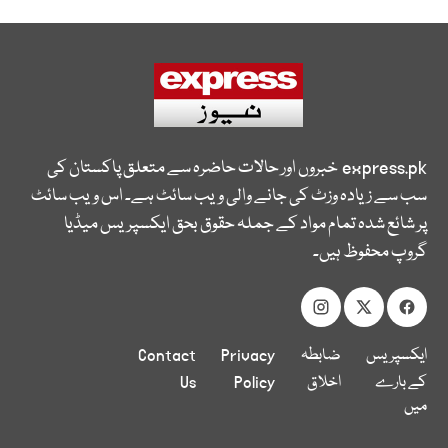
express.pk
خبروں اور حالات حاضرہ سے متعلق پاکستان کی
سب سے زیادہ وزٹ کی جانے والی ویب سائٹ ہے۔ اس ویب سائٹ
پر شائع شدہ تمام مواد کے جملہ حقوق بحق ایکسپریس میڈیا
گروپ محفوظ ہیں۔
ایکسپریس
ضابطہ
Privacy
Contact
کے بارے
اخلاق
Policy
Us
میں