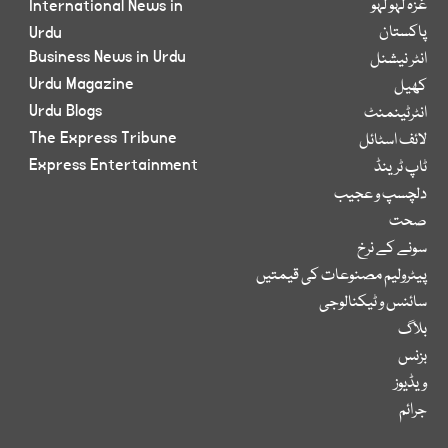
غزہ لہو لہو
International News in
پاکستان
Urdu
Business News in Urdu
انٹر نیشنل
Urdu Magazine
کھیل
Urdu Blogs
انٹرٹینمنٹ
The Express Tribune
لائف اسٹائل
Express Entertainment
ٹاپ ٹرینڈ
دلچسپ و عجیب
صحت
سونے کے نرخ
پیٹرولیم مصنوعات کی قیمتیں
سائنس و ٹیکنالوجی
بلاگ
بزنس
ویڈیوز
جرائم