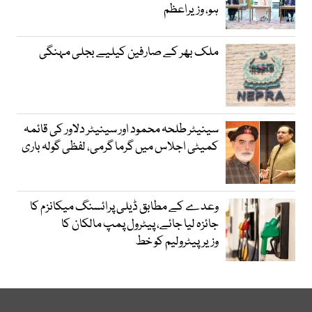
ہو، وزیراعظم
ملک بھر کے صارفین کیلیے بجلی مہنگی
سینیٹر طلحہ محمود اور سینیٹر دلاور کی قائمہ
کمیٹی اجلاس میں گرما گرمی، لفظی گولہ باری
وعدے کے مطابق ڈیلی پرائسنگ میکانزم کا
جائزہ لیا جائے، پیٹرول پمپ مالکان کا
وزیرپیٹرولیم کو خط