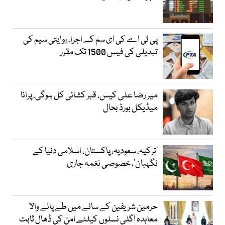
پی ٹی اے کی ای سم کے اجرا، روایتی سیم کی
تبدیلی کی فیس 1500 تک مقرر
میر رضا علی کیس، قبر کشائی کل ہوگی، پرانا
میڈیکل بورڈ بحال
‘ترکیہ، سعودیہ، پاکستان، اسلامی دنیا کے
نگہبان’، خصوصی نغمہ جاری
حرمین شریفین کے سائے میں طے پانے والا
معاہدہ اگلی نسلوں کیلئے امن کی ڈھال ثابت