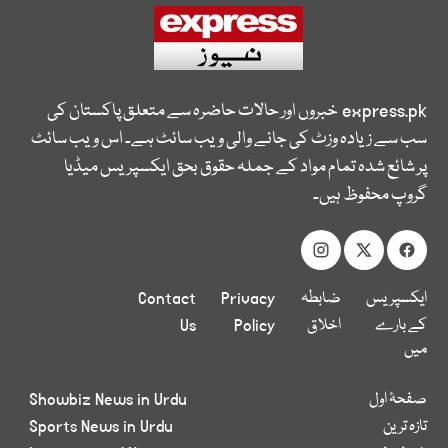
express.pk
خبروں اور حالات حاضرہ سے متعلق پاکستان کی
سب سے زیادہ وزٹ کی جانے والی ویب سائٹ ہے۔ اس ویب سائٹ
پر شائع شدہ تمام مواد کے جملہ حقوق بحق ایکسپریس میڈیا
گروپ محفوظ ہیں۔
ایکسپریس
ضابطہ
Privacy
Contact
کے بارے
اخلاق
Policy
Us
میں
صفحۂ اول
Showbiz News in Urdu
تازہ ترین
Sports News in Urdu