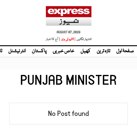
AUGUST 07, 2026
اشتہار لگائیں |
لائیو ٹی وی
| آج کا اخبار
صفحۂ اول
تازہ ترین
کھیل
خاص خبریں
پاکستان
انٹر نیشنل
ٹا
PUNJAB MINISTER
No Post found