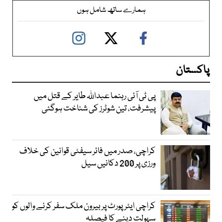
ہمارے ساتھ شامل ہوں
پاکستان
پی ٹی آئی رہنما عبداللہ طایر کے قتل میں
پیشرفت، تین شوٹرز کی شناخت ہوگئی
کراچی، صدر میں فائر سیفٹی قوانین کی خلاف
ورزی پر 200 دکانیں سیل
کراچی ایئرپورٹ پر بیرون ملک سفر کرنے والوں کو
سہولت دینے کا فیصلہ