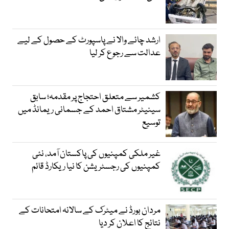
ارشد چائے والا نے پاسپورٹ کے حصول کے لیے
عدالت سے رجوع کر لیا
کشمیر سے متعلق احتجاج پر مقدمہ؛ سابق
سینیٹر مشتاق احمد کے جسمانی ریمانڈ میں
توسیع
غیر ملکی کمپنیوں کی پاکستان آمد، نئی
کمپنیوں کی رجسٹریشن کا نیا ریکارڈ قائم
مردان بورڈ نے میٹرک کے سالانہ امتحانات کے
نتائج کا اعلان کر دیا