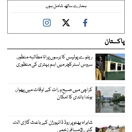
ہمارے ساتھ شامل ہوں
پاکستان
ریلوے پولیس کا برسوں پرانا مطالبہ منظور،
سروس اسٹرکچر میں اہم بہتری کی منظوری
کراچی میں صبح و رات کے اوقات میں پھوار،
بوندا باندی کا امکان
شاہراہ بھٹو پر روڈ ڈائیورژن کے باعث گاڑی الٹ
گئی، 3مسافر زخمی