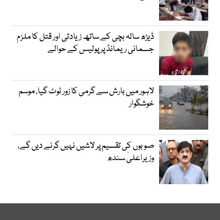
ڈیڑھ سالہ بچی کے ساتھ زیادتی اور قتل کا ملزم
جسمانی ریمانڈ پر پولیس کے حوالے
لاہور میں بارش سے گرمی کا زور ٹوٹ گیا، موسم
خوشگوار
صوبوں کی تقسیم پر لاشیں نہیں گرنے دیں گے،
وزیراعلیٰ سندھ