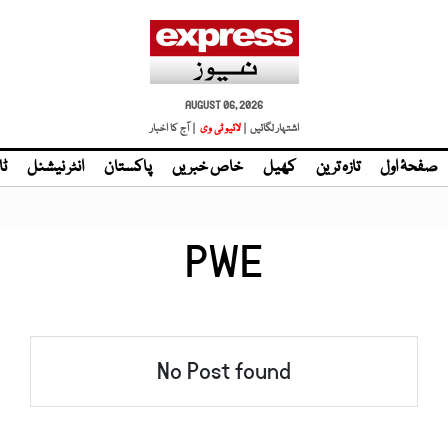
AUGUST 06, 2026
اشتہار لگائیں |
لائیو ٹی وی
| آج کا اخبار
صفحۂ اول
تازہ ترین
کھیل
خاص خبریں
پاکستان
انٹر نیشنل
ٹا
PWE
No Post found