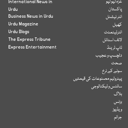
غزہ لہو لہو
International News in
پاکستان
Urdu
Business News in Urdu
انٹر نیشنل
Urdu Magazine
کھیل
Urdu Blogs
انٹرٹینمنٹ
The Express Tribune
لائف اسٹائل
Express Entertainment
ٹاپ ٹرینڈ
دلچسپ و عجیب
صحت
سونے کے نرخ
پیٹرولیم مصنوعات کی قیمتیں
سائنس و ٹیکنالوجی
بلاگ
بزنس
ویڈیوز
جرائم