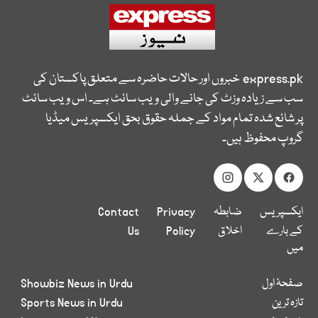
express.pk
خبروں اور حالات حاضرہ سے متعلق پاکستان کی
سب سے زیادہ وزٹ کی جانے والی ویب سائٹ ہے۔ اس ویب سائٹ
پر شائع شدہ تمام مواد کے جملہ حقوق بحق ایکسپریس میڈیا
گروپ محفوظ ہیں۔
ایکسپریس
ضابطہ
Privacy
Contact
کے بارے
اخلاق
Policy
Us
میں
صفحۂ اول
Showbiz News in Urdu
تازہ ترین
Sports News in Urdu