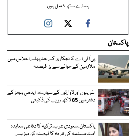
ہمارے ساتھ شامل ہوں
پاکستان
پی آئی اے کا نجکاری کے بعد پہلے اجلاس میں
ملازمین کے حوالے سے بڑا فیصلہ
’غریبوں اور لاوارثوں کے سہارے‘ ایدھی ہومز کے
دفتر میں 65 لاکھ روپے کی ڈکیتی
پاکستان، سعودی عرب، ترکیہ کا دفاعی معاہدہ
امت مسلمہ کی تاریخ کا فیصلہ کن موڑ ہے،