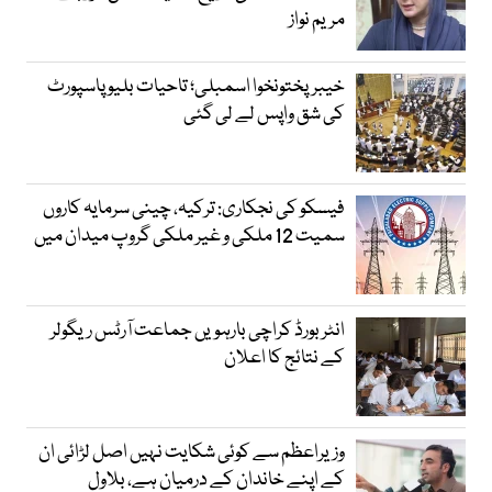
مریم نواز
خیبرپختونخوا اسمبلی؛ تاحیات بلیو پاسپورٹ
کی شق واپس لے لی گئی
فیسکو کی نجکاری: ترکیہ، چینی سرمایہ کاروں
سمیت 12 ملکی و غیر ملکی گروپ میدان میں
انٹر بورڈ کراچی بارہویں جماعت آرٹس ریگولر
کے نتائج کا اعلان
وزیراعظم سے کوئی شکایت نہیں اصل لڑائی ان
کے اپنے خاندان کے درمیان ہے، بلاول