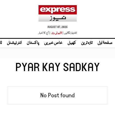
AUGUST 07, 2026
اشتہار لگائیں |
لائیو ٹی وی
| آج کا اخبار
صفحۂ اول
تازہ ترین
کھیل
خاص خبریں
پاکستان
انٹر نیشنل
ٹا
PYAR KAY SADKAY
No Post found