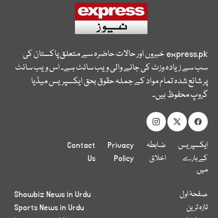
express.pk
خبروں اور حالات حاضرہ سے متعلق پاکستان کی
سب سے زیادہ وزٹ کی جانے والی ویب سائٹ ہے۔ اس ویب سائٹ
پر شائع شدہ تمام مواد کے جملہ حقوق بحق ایکسپریس میڈیا
گروپ محفوظ ہیں۔
ایکسپریس
ضابطہ
Privacy
Contact
کے بارے
اخلاق
Policy
Us
میں
صفحۂ اول
Showbiz News in Urdu
تازہ ترین
Sports News in Urdu