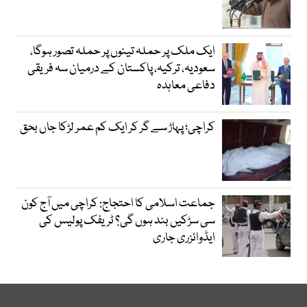
ایک ملک پر حملہ تینوں پر حملہ تصور ہوگا،
سعودیہ، ترکیہ، پاکستان کے درمیان سہ فریقی
دفاعی معاہدہ
کراچی؛ پہاڑ سے گر کر ایک کم عمر لڑکا جاں بحق
جماعت اسلامی کا احتجاج: کراچی میں آج کون
سی سڑکیں بند ہوں گی؟ ٹریفک پولیس کی
ایڈوائزری جاری