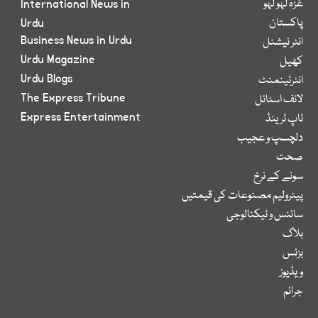
غزہ لہو لہو
International News in
پاکستان
Urdu
Business News in Urdu
انٹر نیشنل
Urdu Magazine
کھیل
Urdu Blogs
انٹرٹینمنٹ
The Express Tribune
لائف اسٹائل
Express Entertainment
ٹاپ ٹرینڈ
دلچسپ و عجیب
صحت
سونے کے نرخ
پیٹرولیم مصنوعات کی قیمتیں
سائنس و ٹیکنالوجی
بلاگ
بزنس
ویڈیوز
جرائم