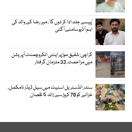
’پیسے جلد ادا کر دوں گا‘، میر رضا کے والد کی
اہم آڈیو سامنے آگئی
کراچی: شفیق موڑ پر اینٹی انکروچمنٹ آپریشن
میں مزاحمت، 33 ملزمان گرفتار
سندر انڈسٹریل اسٹیٹ میں سیل ڈیڈز نامکمل،
خزانے کو 70 کروڑ سے زائد کا نقصان