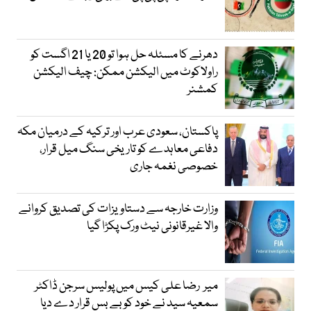
دھرنے کا مسئلہ حل ہوا تو 20 یا 21 اگست کو
راولاکوٹ میں الیکشن ممکن: چیف الیکشن
کمشنر
پاکستان، سعودی عرب اور ترکیہ کے درمیان مکہ
دفاعی معاہدے کو تاریخی سنگ میل قرار،
خصوصی نغمہ جاری
وزارت خارجہ سے دستاویزات کی تصدیق کروانے
والا غیرقانونی نیٹ ورک پکڑا گیا
میر رضا علی کیس میں پولیس سرجن ڈاکٹر
سمعیہ سید نے خود کو بے بس قرار دے دیا