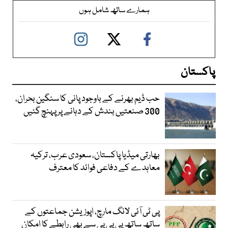
ہمارے ساتھ شامل ہوں
پاکستان
حب ڈیم بھرنے کے باوجود پانی کا سنگین بحران،
300 صنعتیں بندش کے دہانے پر پہنچ گئیں
بھارتی میڈیا پاکستان، سعودی عرب، ترکیہ
معاہدے کے دفاعی فوائد کا معترف
پی ٹی آئی لانگ مارچ، اپوزیشن جماعتوں کے
ساتھ ساتھ پی پی پی سے بھی رابطے کا امکان