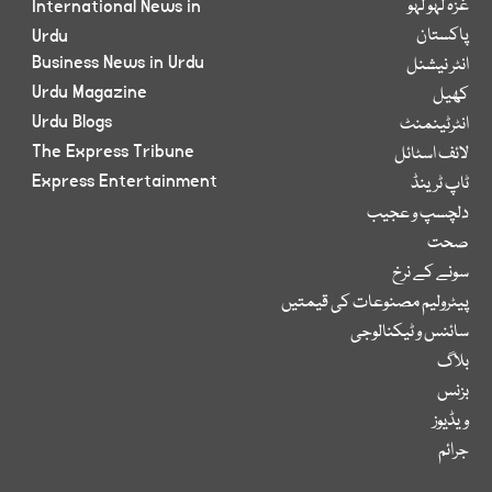
غزہ لہو لہو
International News in
پاکستان
Urdu
Business News in Urdu
انٹر نیشنل
Urdu Magazine
کھیل
Urdu Blogs
انٹرٹینمنٹ
The Express Tribune
لائف اسٹائل
Express Entertainment
ٹاپ ٹرینڈ
دلچسپ و عجیب
صحت
سونے کے نرخ
پیٹرولیم مصنوعات کی قیمتیں
سائنس و ٹیکنالوجی
بلاگ
بزنس
ویڈیوز
جرائم