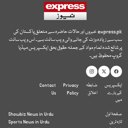
express.pk
خبروں اور حالات حاضرہ سے متعلق پاکستان کی
سب سے زیادہ وزٹ کی جانے والی ویب سائٹ ہے۔ اس ویب سائٹ
پر شائع شدہ تمام مواد کے جملہ حقوق بحق ایکسپریس میڈیا
گروپ محفوظ ہیں۔
ایکسپریس
ضابطہ
Privacy
Contact
کے بارے
اخلاق
Policy
Us
میں
صفحۂ اول
Showbiz News in Urdu
تازہ ترین
Sports News in Urdu