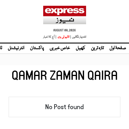
AUGUST 08, 2026
اشتہار لگائیں |
| آج کا اخبار
صفحۂ اول
تازہ ترین
کھیل
خاص خبریں
پاکستان
انٹر نیشنل
ٹا
QAMAR ZAMAN QAIRA
No Post found