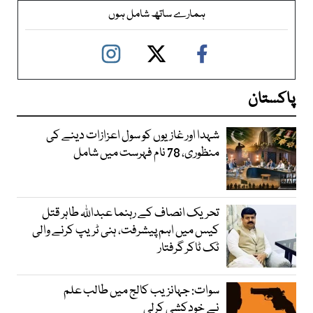
ہمارے ساتھ شامل ہوں
پاکستان
شہدا اور غازیوں کو سول اعزازات دینے کی
منظوری، 78 نام فہرست میں شامل
تحریک انصاف کے رہنما عبداللہ طاہر قتل
کیس میں اہم پیشرفت، ہنی ٹریپ کرنے والی
ٹک ٹاکر گرفتار
سوات: جہانزیب کالج میں طالب علم
نے خودکشی کرلی