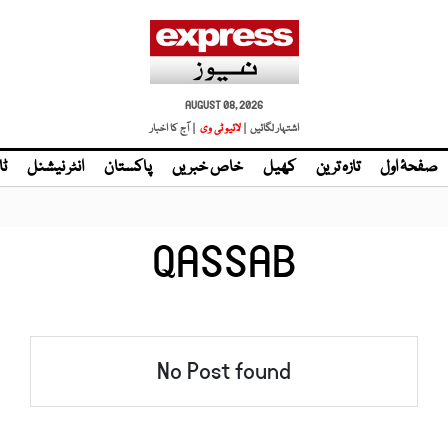
AUGUST 08, 2026
اشتہار لگائیں |
لائیو ٹی وی
| آج کا اخبار
صفحۂ اول
تازہ ترین
کھیل
خاص خبریں
پاکستان
انٹر نیشنل
ٹا
QASSAB
No Post found