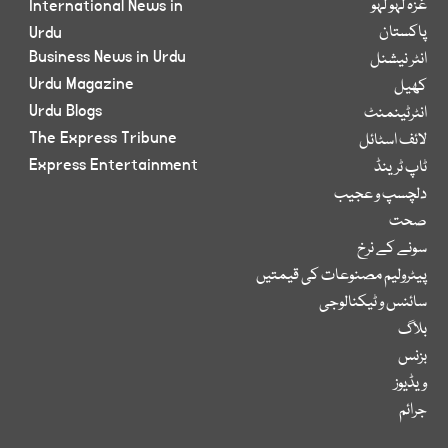
غزہ لہو لہو
International News in
پاکستان
Urdu
Business News in Urdu
انٹر نیشنل
Urdu Magazine
کھیل
Urdu Blogs
انٹرٹینمنٹ
The Express Tribune
لائف اسٹائل
Express Entertainment
ٹاپ ٹرینڈ
دلچسپ و عجیب
صحت
سونے کے نرخ
پیٹرولیم مصنوعات کی قیمتیں
سائنس و ٹیکنالوجی
بلاگ
بزنس
ویڈیوز
جرائم