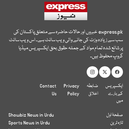
express.pk
خبروں اور حالات حاضرہ سے متعلق پاکستان کی
سب سے زیادہ وزٹ کی جانے والی ویب سائٹ ہے۔ اس ویب سائٹ
پر شائع شدہ تمام مواد کے جملہ حقوق بحق ایکسپریس میڈیا
گروپ محفوظ ہیں۔
ایکسپریس
ضابطہ
Privacy
Contact
کے بارے
اخلاق
Policy
Us
میں
صفحۂ اول
Showbiz News in Urdu
تازہ ترین
Sports News in Urdu