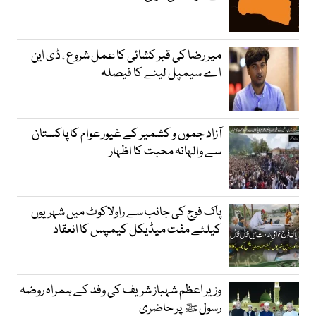
میر رضا کی قبر کشائی کا عمل شروع ، ڈی این
اے سیمپل لینے کا فیصلہ
آزاد جموں و کشمیر کے غیور عوام کا پاکستان
سے والہانہ محبت کا اظہار
پاک فوج کی جانب سے راولاکوٹ میں شہریوں
کیلئے مفت میڈیکل کیمپس کا انعقاد
وزیر اعظم شہباز شریف کی وفد کے ہمراہ روضہ
رسول ﷺ پر حاضری