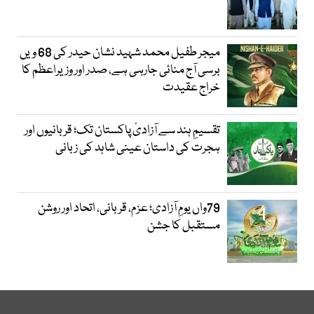
میجر طفیل محمد شہید نشان حیدر کی 68 ویں
برسی آج منائی جارہی ہے، صدر اور وزیراعظم کا
خراج عقیدت
تقسیمِ ہند سے آزادیٔ پاکستان تک؛ قربانیوں اور
ہجرت کی داستان عینی شاہد کی زبانی
79واں یومِ آزادی؛ عزم، قربانی، اتحاد اور روشن
مستقبل کا جشن