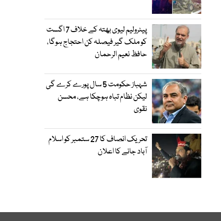
پیٹرولیم لیوی بھتہ کے خلاف 7 اگست
کو ملک گیر فیصلہ کن احتجاج ہوگا،
حافظ نعیم الرحمان
شہباز حکومت 5 سال پورے کرے گی
لیکن نظام تباہ ہوچکا ہے، محسن
نقوی
تحریک انصاف کا 27 ستمبر کو اسلام
آباد جانے کا اعلان