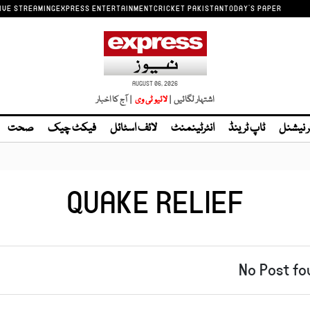
IVE STREAMING
EXPRESS ENTERTAINMENT
CRICKET PAKISTAN
TODAY'S PAPER
AUGUST 06, 2026
اشتہار لگائیں |
| آج کا اخبار
ر نیشنل
ٹاپ ٹرینڈ
انٹرٹینمنٹ
لائف اسٹائل
فیکٹ چیک
صحت
QUAKE RELIEF
No Post fo