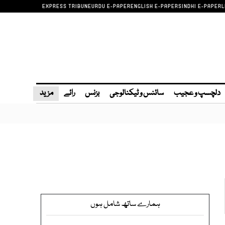
EXPRESS TRIBUNE
URDU E-PAPER
ENGLISH E-PAPER
SINDHI E-PAPER
L
دلچسپ و عجیب
سائنس و ٹیکنالوجی
بزنس
رائے
مزید
ہمارے ساتھ شامل ہوں