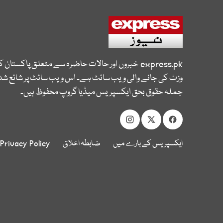
express.pk
خبروں اور حالات حاضرہ سے متعلق پاکستان 
وزٹ کی جانے والی ویب سائٹ ہے۔ اس ویب سائٹ پر شائع شدہ
جملہ حقوق بحق ایکسپریس میڈیا گروپ محفوظ ہیں۔
ایکسپریس کے بارے میں
ضابطہ اخلاق
Privacy Policy