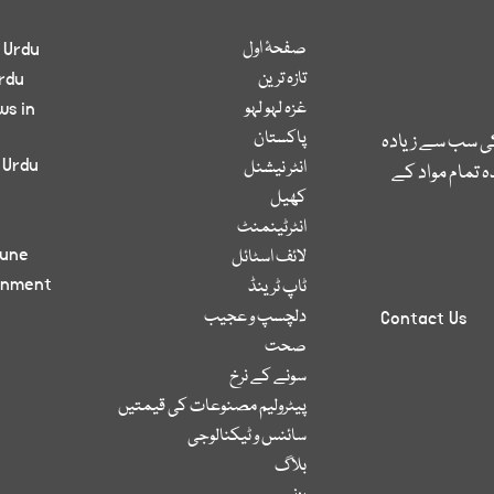
صفحۂ اول
 Urdu
تازہ ترین
rdu
غزہ لہو لہو
ws in
پاکستان
کی سب سے زیادہ
 Urdu
انٹر نیشنل
 تمام مواد کے
کھیل
انٹرٹینمنٹ
bune
لائف اسٹائل
inment
ٹاپ ٹرینڈ
دلچسپ و عجیب
Contact Us
صحت
سونے کے نرخ
پیٹرولیم مصنوعات کی قیمتیں
سائنس و ٹیکنالوجی
بلاگ