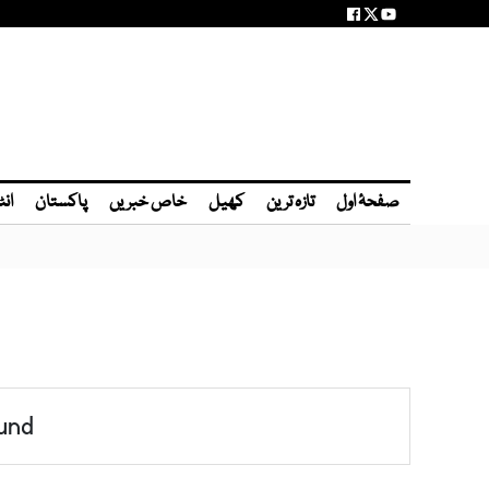
صفحۂ اول
تازہ ترین
کھیل
خاص خبریں
پاکستان
انٹ
und