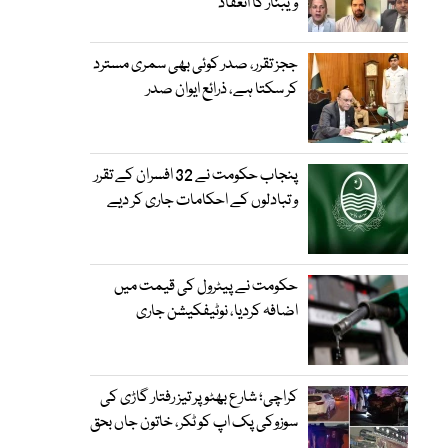
ویبنار کا انعقاد
ججز تقرر، صدر کوئی بھی سمری مسترد
کر سکتا ہے، ذرائع ایوان صدر
پنجاب حکومت نے 32 افسران کے تقرر
و تبادلوں کے احکامات جاری کر دیے
حکومت نے پیٹرول کی قیمت میں
اضافہ کردیا، نوٹیفکیشن جاری
کراچی؛ شارع بھٹو پر تیز رفتار گاڑی کی
سوزوکی پک اپ کو ٹکر، خاتون جاں بحق