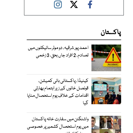
پاکستان
احمد پور شرقیہ، دو موٹر سائیکلوں میں
تصادم، 2 افراد جاں بحق، 3 زخمی
کینیڈا، پاکستانی ہائی کمیشن،
قونصل خانوں کے زیر اہتمام بھارتی
اقدامات کے خلاف یوم استحصال منایا
گیا
واشنگٹن میں سفارت خانہ پاکستان
میں یوم استحصال کشمیر پر خصوصی