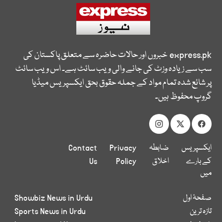
express.pk
خبروں اور حالات حاضرہ سے متعلق پاکستان کی
سب سے زیادہ وزٹ کی جانے والی ویب سائٹ ہے۔ اس ویب سائٹ
پر شائع شدہ تمام مواد کے جملہ حقوق بحق ایکسپریس میڈیا
گروپ محفوظ ہیں۔
ایکسپریس
ضابطہ
Privacy
Contact
کے بارے
اخلاق
Policy
Us
میں
صفحۂ اول
Showbiz News in Urdu
تازہ ترین
Sports News in Urdu