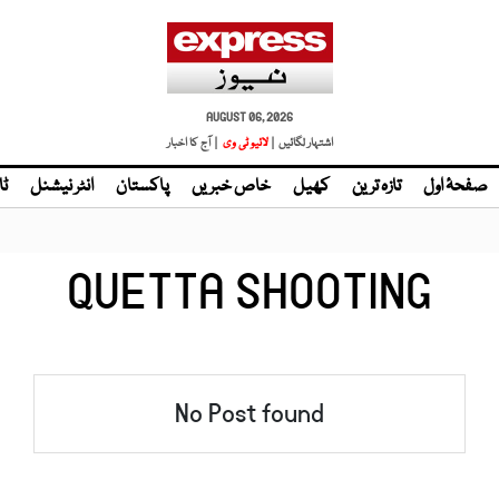
AUGUST 06, 2026
اشتہار لگائیں |
| آج کا اخبار
صفحۂ اول
تازہ ترین
کھیل
خاص خبریں
پاکستان
انٹر نیشنل
ٹا
QUETTA SHOOTING
No Post found