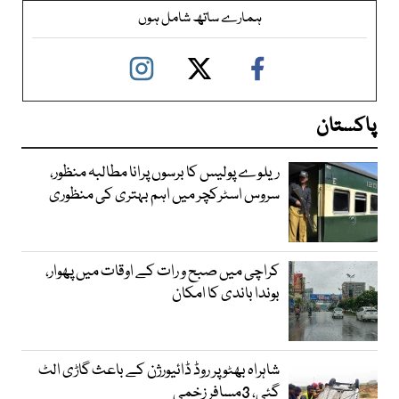
ہمارے ساتھ شامل ہوں
پاکستان
ریلوے پولیس کا برسوں پرانا مطالبہ منظور،
سروس اسٹرکچر میں اہم بہتری کی منظوری
کراچی میں صبح و رات کے اوقات میں پھوار،
بوندا باندی کا امکان
شاہراہ بھٹو پر روڈ ڈائیورژن کے باعث گاڑی الٹ
گئی، 3مسافر زخمی