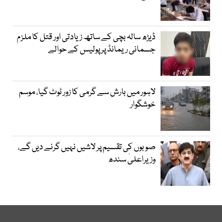
ڈیڑھ سالہ بچی کے ساتھ زیادتی اور قتل کا ملزم
جسمانی ریمانڈ پر پولیس کے حوالے
لاہور میں بارش سے گرمی کا زور ٹوٹ گیا، موسم
خوشگوار
صوبوں کی تقسیم پر لاشیں نہیں گرنے دیں گے،
وزیراعلیٰ سندھ