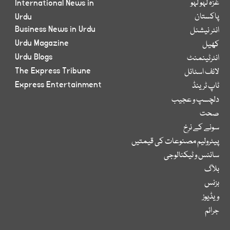
غزہ لہو لہو
International News in
پاکستان
Urdu
Business News in Urdu
انٹر نیشنل
Urdu Magazine
کھیل
Urdu Blogs
انٹرٹینمنٹ
The Express Tribune
لائف اسٹائل
Express Entertainment
ٹاپ ٹرینڈ
دلچسپ و عجیب
صحت
سونے کے نرخ
پیٹرولیم مصنوعات کی قیمتیں
سائنس و ٹیکنالوجی
بلاگ
بزنس
ویڈیوز
جرائم