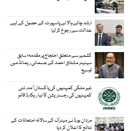
ارشد چائے والا نے پاسپورٹ کے حصول کے لیے
عدالت سے رجوع کر لیا
کشمیر سے متعلق احتجاج پر مقدمہ؛ سابق
سینیٹر مشتاق احمد کے جسمانی ریمانڈ میں
توسیع
غیر ملکی کمپنیوں کی پاکستان آمد، نئی
کمپنیوں کی رجسٹریشن کا نیا ریکارڈ قائم
مردان بورڈ نے میٹرک کے سالانہ امتحانات کے
نتائج کا اعلان کر دیا