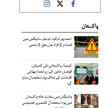
پاکستان
احمد پور شرقیہ، دو موٹر سائیکلوں میں
تصادم، 2 افراد جاں بحق، 3 زخمی
کینیڈا، پاکستانی ہائی کمیشن،
قونصل خانوں کے زیر اہتمام بھارتی
اقدامات کے خلاف یوم استحصال منایا
گیا
واشنگٹن میں سفارت خانہ پاکستان
میں یوم استحصال کشمیر پر خصوصی