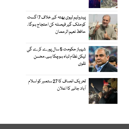
پیٹرولیم لیوی بھتہ کے خلاف 7 اگست
کو ملک گیر فیصلہ کن احتجاج ہوگا،
حافظ نعیم الرحمان
شہباز حکومت 5 سال پورے کرے گی
لیکن نظام تباہ ہوچکا ہے، محسن
نقوی
تحریک انصاف کا 27 ستمبر کو اسلام
آباد جانے کا اعلان