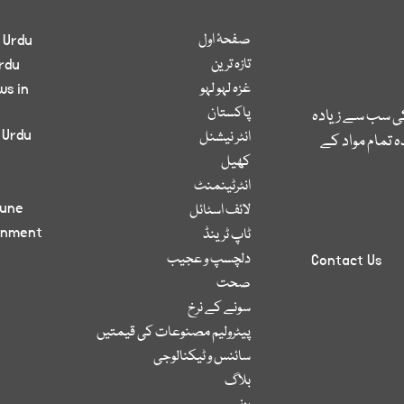
صفحۂ اول
 Urdu
تازہ ترین
rdu
غزہ لہو لہو
ws in
پاکستان
کی سب سے زیادہ
 Urdu
انٹر نیشنل
 تمام مواد کے
کھیل
انٹرٹینمنٹ
bune
لائف اسٹائل
inment
ٹاپ ٹرینڈ
دلچسپ و عجیب
Contact Us
صحت
سونے کے نرخ
پیٹرولیم مصنوعات کی قیمتیں
سائنس و ٹیکنالوجی
بلاگ