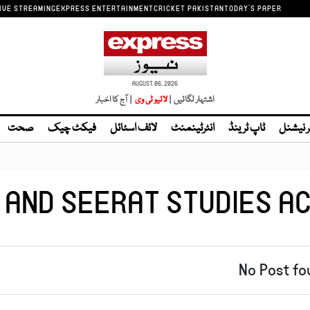
IVE STREAMING
EXPRESS ENTERTAINMENT
CRICKET PAKISTAN
TODAY'S PAPER
AUGUST 06, 2026
اشتہار لگائیں |
| آج کا اخبار
ر نیشنل
ٹاپ ٹرینڈ
انٹرٹینمنٹ
لائف اسٹائل
فیکٹ چیک
صحت
 AND SEERAT STUDIES AC
No Post fo