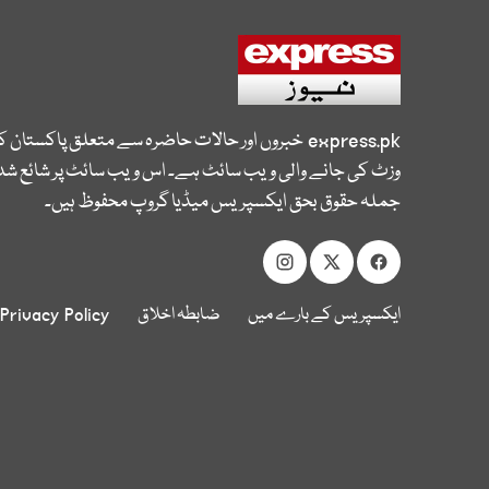
express.pk
خبروں اور حالات حاضرہ سے متعلق پاکستان 
وزٹ کی جانے والی ویب سائٹ ہے۔ اس ویب سائٹ پر شائع شدہ
جملہ حقوق بحق ایکسپریس میڈیا گروپ محفوظ ہیں۔
ایکسپریس کے بارے میں
ضابطہ اخلاق
Privacy Policy