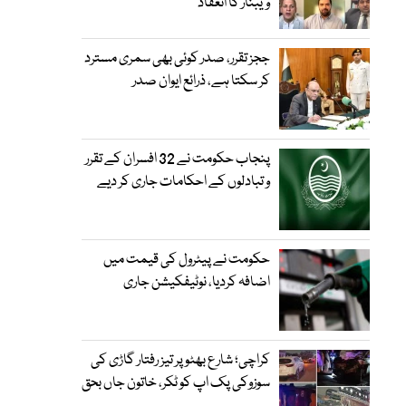
ویبنار کا انعقاد
ججز تقرر، صدر کوئی بھی سمری مسترد
کر سکتا ہے، ذرائع ایوان صدر
پنجاب حکومت نے 32 افسران کے تقرر
و تبادلوں کے احکامات جاری کر دیے
حکومت نے پیٹرول کی قیمت میں
اضافہ کردیا، نوٹیفکیشن جاری
کراچی؛ شارع بھٹو پر تیز رفتار گاڑی کی
سوزوکی پک اپ کو ٹکر، خاتون جاں بحق