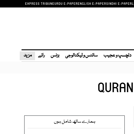
EXPRESS TRIBUNE
URDU E-PAPER
ENGLISH E-PAPER
SINDHI E-PAPER
L
دلچسپ و عجیب
سائنس و ٹیکنالوجی
بزنس
رائے
مزید
QURAN
ہمارے ساتھ شامل ہوں