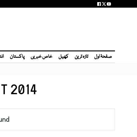
صفحۂ اول
تازہ ترین
کھیل
خاص خبریں
پاکستان
انٹ
T 2014
und