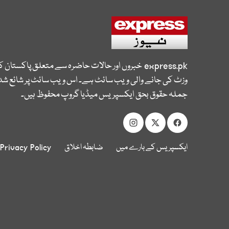
express.pk
خبروں اور حالات حاضرہ سے متعلق پاکستان 
وزٹ کی جانے والی ویب سائٹ ہے۔ اس ویب سائٹ پر شائع شدہ
جملہ حقوق بحق ایکسپریس میڈیا گروپ محفوظ ہیں۔
ایکسپریس کے بارے میں
ضابطہ اخلاق
Privacy Policy