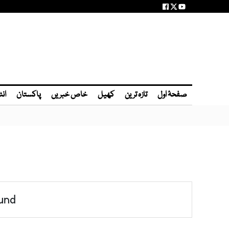
صفحۂ اول
تازہ ترین
کھیل
خاص خبریں
پاکستان
انٹ
und