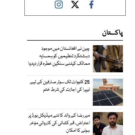
پاکستان
چین نے افغانستان میں موجود
دہشتگرد تنظیموں کو ہمسایہ
ممالک کیلئے سنگین خطرہ قرار دیدیا
25 کلوواٹ تک سولر صارفین کے لیے
نیپرا کی اجازت کی شرط ختم
میر رضا کے والد کا نئے میڈیکل بورڈ پر
اعتراض، قبر کشائی کی کارروائی مؤخر
ہونے کا امکان