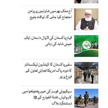
آج ملک بھر میں شاہراہوں پر پرامن
احتجاج کیا جائے گا، لیاقت بلوچ
قیامِ پاکستان کی لازوال داستان، ایک
عینی شاہد کی زبانی
سفیرِ پاکستان کا کیلڈرون ٹیکسٹائلز
کا دورہ، پاک امریکا تجارتی تعاون کے
فروغ پر زور
سیکیورٹی فورسز کی خیبر پختونخوا میں
کارروائیاں، فتنۃ الخوارج کے 10
دہشتگرد ہلاک