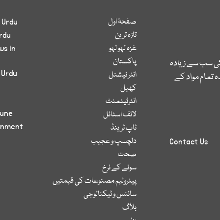
صفحۂ اول
 Urdu
تازہ ترین
rdu
غزہ لہو لہو
ws in
پاکستان
کی سب سے زیادہ
 Urdu
انٹر نیشنل
 تمام مواد کے
کھیل
انٹرٹینمنٹ
bune
لائف اسٹائل
inment
ٹاپ ٹرینڈ
دلچسپ و عجیب
Contact Us
صحت
سونے کے نرخ
پیٹرولیم مصنوعات کی قیمتیں
سائنس و ٹیکنالوجی
بلاگ