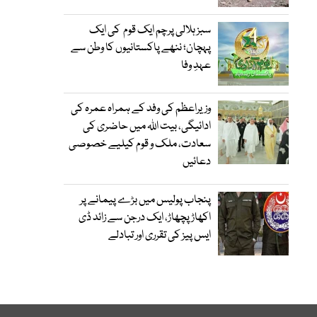
سبز ہلالی پرچم ایک قوم کی ایک
پہچان؛ ننھے پاکستانیوں کا وطن سے
عہدِ وفا
وزیراعظم کی وفد کے ہمراہ عمرہ کی
ادائیگی، بیت اللہ میں حاضری کی
سعادت، ملک و قوم کیلیے خصوصی
دعائیں
پنجاب پولیس میں بڑے پیمانے پر
اکھاڑ پچھاڑ، ایک درجن سے زائد ڈی
ایس پیز کی تقرری اور تبادلے