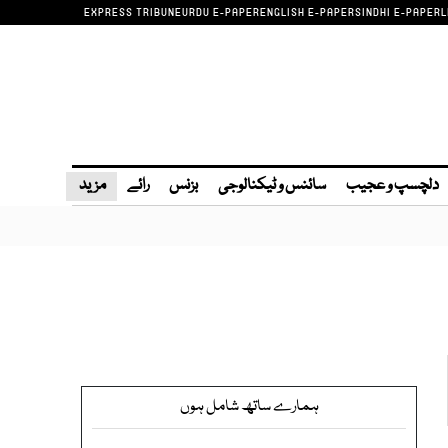
EXPRESS TRIBUNE
URDU E-PAPER
ENGLISH E-PAPER
SINDHI E-PAPER
L
دلچسپ و عجیب
سائنس و ٹیکنالوجی
بزنس
رائے
مزید
ہمارے ساتھ شامل ہوں