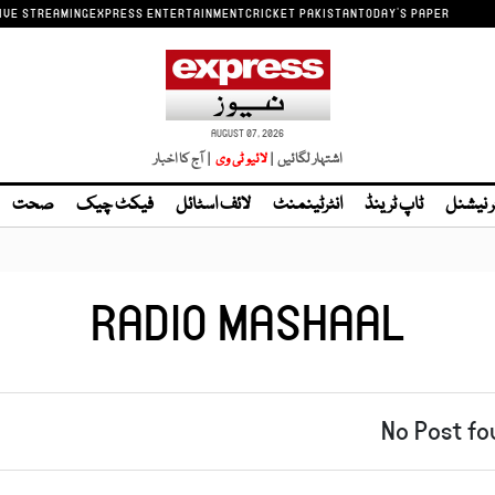
IVE STREAMING
EXPRESS ENTERTAINMENT
CRICKET PAKISTAN
TODAY'S PAPER
AUGUST 07, 2026
اشتہار لگائیں |
لائیو ٹی وی
| آج کا اخبار
ر نیشنل
ٹاپ ٹرینڈ
انٹرٹینمنٹ
لائف اسٹائل
فیکٹ چیک
صحت
RADIO MASHAAL
No Post fo