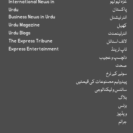
غزہ لہو لہو
International News in
پاکستان
Urdu
Business News in Urdu
انٹر نیشنل
Urdu Magazine
کھیل
Urdu Blogs
انٹرٹینمنٹ
The Express Tribune
لائف اسٹائل
Express Entertainment
ٹاپ ٹرینڈ
دلچسپ و عجیب
صحت
سونے کے نرخ
پیٹرولیم مصنوعات کی قیمتیں
سائنس و ٹیکنالوجی
بلاگ
بزنس
ویڈیوز
جرائم