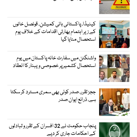
کینیڈا، پاکستانی ہائی کمیشن، قونصل خانوں
کے زیر اہتمام بھارتی اقدامات کے خلاف یوم
استحصال منایا گیا
واشنگٹن میں سفارت خانہ پاکستان میں یوم
استحصال کشمیر پر خصوصی ویبنار کا انعقاد
ججز تقرر، صدر کوئی بھی سمری مسترد کر سکتا
ہے، ذرائع ایوان صدر
پنجاب حکومت نے 32 افسران کے تقرر و تبادلوں
کے احکامات جاری کر دیے