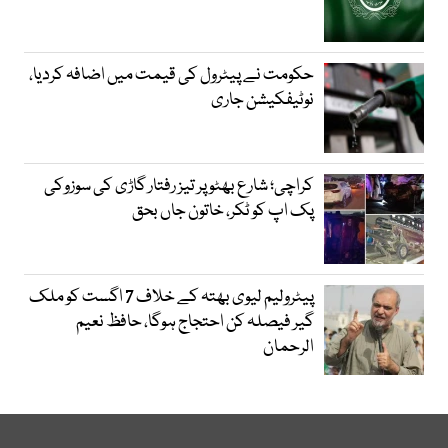
حکومت نے پیٹرول کی قیمت میں اضافہ کردیا،
نوٹیفکیشن جاری
کراچی؛ شارع بھٹو پر تیز رفتار گاڑی کی سوزوکی
پک اپ کو ٹکر، خاتون جاں بحق
پیٹرولیم لیوی بھتہ کے خلاف 7 اگست کو ملک
گیر فیصلہ کن احتجاج ہوگا، حافظ نعیم
الرحمان