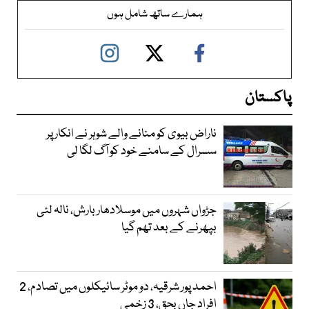
ہمارے ساتھ شامل ہوں
پاکستان
ناراض بیوی کو منانے والے شوہر نے انکار پر
سسرال کے سامنے خود کو آگ لگا لی
جڑواں شہروں میں موسلادھار بارش، نالہ لئی
بپھرنے کے بعد تھم گیا
احمد پور شرقیہ، دو موٹر سائیکلوں میں تصادم، 2
افراد جاں بحق، 3 زخمی