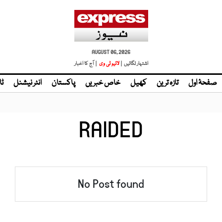
AUGUST 06, 2026
اشتہار لگائیں |
لائیو ٹی وی
| آج کا اخبار
صفحۂ اول
تازہ ترین
کھیل
خاص خبریں
پاکستان
انٹر نیشنل
ٹا
RAIDED
No Post found