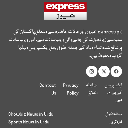
express.pk
خبروں اور حالات حاضرہ سے متعلق پاکستان کی
سب سے زیادہ وزٹ کی جانے والی ویب سائٹ ہے۔ اس ویب سائٹ
پر شائع شدہ تمام مواد کے جملہ حقوق بحق ایکسپریس میڈیا
گروپ محفوظ ہیں۔
ایکسپریس
ضابطہ
Privacy
Contact
کے بارے
اخلاق
Policy
Us
میں
صفحۂ اول
Showbiz News in Urdu
تازہ ترین
Sports News in Urdu