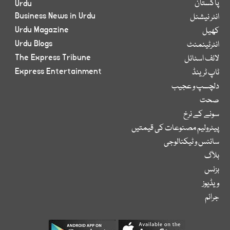
پاکستان
Urdu
Business News in Urdu
انٹر نیشنل
Urdu Magazine
کھیل
Urdu Blogs
انٹرٹینمنٹ
The Express Tribune
لائف اسٹائل
Express Entertainment
ٹاپ ٹرینڈ
دلچسپ و عجیب
صحت
سونے کے نرخ
پیٹرولیم مصنوعات کی قیمتیں
سائنس و ٹیکنالوجی
بلاگ
بزنس
ویڈیوز
جرائم