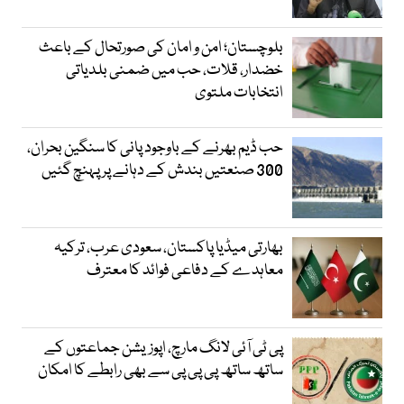
بلوچستان؛ امن و امان کی صورتحال کے باعث
خضدار، قلات، حب میں ضمنی بلدیاتی
انتخابات ملتوی
حب ڈیم بھرنے کے باوجود پانی کا سنگین بحران،
300 صنعتیں بندش کے دہانے پر پہنچ گئیں
بھارتی میڈیا پاکستان، سعودی عرب، ترکیہ
معاہدے کے دفاعی فوائد کا معترف
پی ٹی آئی لانگ مارچ، اپوزیشن جماعتوں کے
ساتھ ساتھ پی پی پی سے بھی رابطے کا امکان