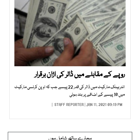
روپے کے مقابلے میں ڈالر کی اڑان برقرار
انٹربینک مارکیٹ میں ڈالر کی قدر 22 پیسے جب کہ اوپن کرنسی مارکیٹ
میں 10 پیسے کے اضافے پر بند ہوئی
STAFF REPORTER
| JAN 11, 2021 09:19 PM |
ہمارے ساتھ شامل ہوں