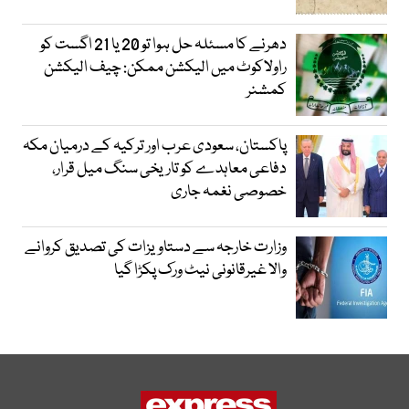
دھرنے کا مسئلہ حل ہوا تو 20 یا 21 اگست کو
راولاکوٹ میں الیکشن ممکن: چیف الیکشن
کمشنر
پاکستان، سعودی عرب اور ترکیہ کے درمیان مکہ
دفاعی معاہدے کو تاریخی سنگ میل قرار،
خصوصی نغمہ جاری
وزارت خارجہ سے دستاویزات کی تصدیق کروانے
والا غیرقانونی نیٹ ورک پکڑا گیا