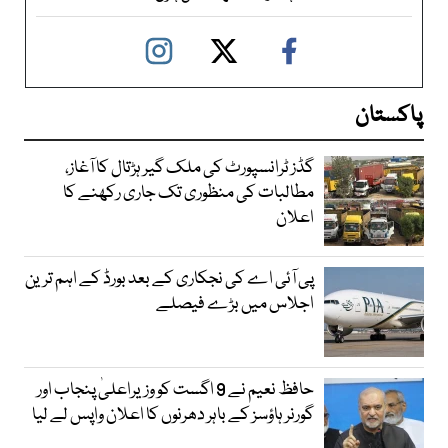
پاکستان
گڈز ٹرانسپورٹ کی ملک گیر ہڑتال کا آغاز،
مطالبات کی منظوری تک جاری رکھنے کا
اعلان
پی آئی اے کی نجکاری کے بعد بورڈ کے اہم ترین
اجلاس میں بڑے فیصلے
حافظ نعیم نے 9 اگست کو وزیراعلیٰ پنجاب اور
گورنر ہاؤسز کے باہر دھرنوں کا اعلان واپس لے لیا