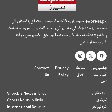
express.pk
خبروں اور حالات حاضرہ سے متعلق پاکستان کی
سب سے زیادہ وزٹ کی جانے والی ویب سائٹ ہے۔ اس ویب سائٹ
پر شائع شدہ تمام مواد کے جملہ حقوق بحق ایکسپریس میڈیا
گروپ محفوظ ہیں۔
ایکسپریس
ضابطہ
Privacy
Contact
کے بارے
اخلاق
Policy
Us
میں
صفحۂ اول
Showbiz News in Urdu
تازہ ترین
Sports News in Urdu
غزہ لہو لہو
International News in