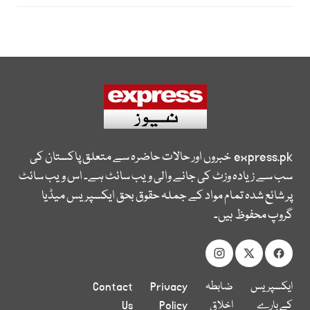
express.pk
خبروں اور حالات حاضرہ سے متعلق پاکستان کی
سب سے زیادہ وزٹ کی جانے والی ویب سائٹ ہے۔ اس ویب سائٹ
پر شائع شدہ تمام مواد کے جملہ حقوق بحق ایکسپریس میڈیا
گروپ محفوظ ہیں۔
ایکسپریس
ضابطہ
Privacy
Contact
کے بارے
اخلاق
Policy
Us