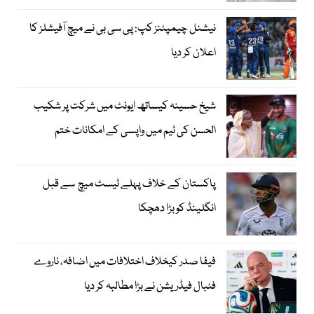
نیشنل چیمپئنز کپ: پی سی بی نے میچ آفیشلز کا
اعلان کر دیا
شیخ حسینہ کیساتھ ایونٹ میں شرکت پر شکیب
الحسن کی ٹیم میں واپسی کے امکانات ختم
پاکستان کے خلاف پہلے ٹیسٹ میچ سے قبل
انگلینڈ کو بڑا دھچکا
فیفا صدر کیخلاف اختلافات میں اضافہ، ناروے
فٹبال فیڈریشن نے بڑا مطالبہ کر دیا