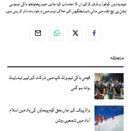
عہدیداروں کو فوراً برطرف کرکے ان کا احتساب کیا جائے، خیبرپختونخوا ہاکی ایسوسی
ایشن پی ایچ ایف میں مالی باضابطگیوں کے خلاف نیب میں درخواست دائر کر رہی ہے۔
متعلقہ
قومی ہاکی ٹیم ورلڈ کپ میں شرکت کے لیے نیدرلینڈ
روانہ ہو گئی
براڈ پیک کے جاں بحق کوہ پیماؤں کی یاد میں اسلام
آباد میں شمعیں روشن