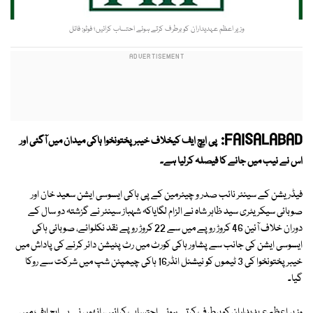
وزیر اعظم عہدیداران کو برطرف کرتے ہوئے احتساب کرائیں؛ فوٹو: فائل
FAISALABAD:
پی ایچ ایف کیخلاف خیبرپختونخوا ہاکی میدان میں آگئی اور
اس نے نیب میں جانے کا فیصلہ کرلیا ہے۔
فیڈریشن کے سینئر نائب صدر و چیئرمین کے پی ہاکی ایسوسی ایشن سعید خان اور
صوبائی سیکریٹری سید ظاہر شاہ نے الزام لگایاکہ شہباز سینئر نے گزشتہ دو سال کے
دوران خلاف آئین 46 کروڑ روپے میں سے 22 کروڑ روپے نقد نکلوائے، صوبائی ہاکی
ایسوسی ایشن کی جانب سے پشاور ہاکی کورٹ میں رٹ پٹیشن دائر کرنے کی پاداش میں
خیبرپختونخوا کی 3 ٹیموں کو نیشنل انڈر16 ہاکی چیمپئن شپ میں شرکت سے روکا
گیا۔
وزیر اعظم عہدیداران کوبرطرف کرتے ہوئے احتساب کرائیں، انھوں نے پی ایچ ایف میں