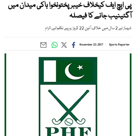
پی ایچ ایف کیخلاف خیبرپختونخوا ہاکی میدان میں
آگئینیب جانے کا فیصلہ
شہباز نے 2 سال میں خلاف آئین 22 کروڑ روپے نکلوائے،الزام
November 23, 2017
Sports Reporter