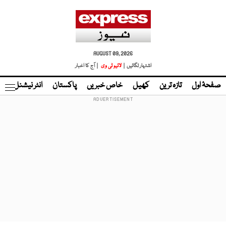
AUGUST 09, 2026
اشتہار لگائیں |
لائیو ٹی وی
| آج کا اخبار
صفحۂ اول
تازہ ترین
کھیل
خاص خبریں
پاکستان
انٹر نیشنل
ٹا