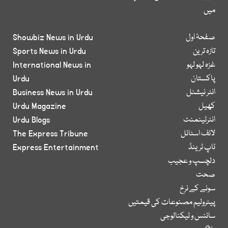
میں
صفحۂ اول
Showbiz News in Urdu
تازہ ترین
Sports News in Urdu
غزہ لہو لہو
International News in
پاکستان
Urdu
انٹر نیشنل
Business News in Urdu
کھیل
Urdu Magazine
انٹرٹینمنٹ
Urdu Blogs
لائف اسٹائل
The Express Tribune
ٹاپ ٹرینڈ
Express Entertainment
دلچسپ و عجیب
صحت
سونے کے نرخ
پیٹرولیم مصنوعات کی قیمتیں
سائنس و ٹیکنالوجی