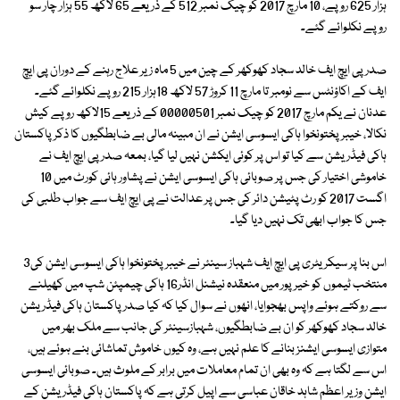
ہزار 625 روپے، 10 مارچ 2017 کو چیک نمبر 512 کے ذریعے 65 لاکھ 55 ہزار چار سو
روپے نکلوائے گئے۔
صدر پی ایچ ایف خالد سجاد کھوکھر کے چین میں 5 ماہ زیر علاج رہنے کے دوران پی ایچ
ایف کے اکاؤنٹس سے نومبر تا مارچ 11 کروڑ 57 لاکھ 18ہزار 215 روپے نکلوائے گئے۔
عدنان نے یکم مارچ 2017 کو چیک نمبر 00000501 کے ذریعے 15لاکھ روپے کیش
نکالا، خیبرپختونخوا ہاکی ایسوسی ایشن نے ان مبینہ مالی بے ضابطگیوں کا ذکر پاکستان
ہاکی فیڈریشن سے کیا تو اس پر کوئی ایکشن نہیں لیا گیا، بمعہ صدر پی ایچ ایف نے
خاموشی اختیار کی جس پر صوبائی ہاکی ایسوسی ایشن نے پشاور ہائی کورٹ میں 10
اگست 2017 کو رٹ پٹیشن دائر کی جس پر عدالت نے پی ایچ ایف سے جواب طلبی کی
جس کا جواب ابھی تک نہیں دیا گیا۔
اس بنا پر سیکریٹری پی ایچ ایف شہباز سینئر نے خیبرپختونخوا ہاکی ایسوسی ایشن کی3
منتخب ٹیموں کو خیرپور میں منعقدہ نیشنل انڈر16 ہاکی چیمپئن شپ میں کھیلنے
سے روکتے ہوئے واپس بھجوایا، انھوں نے سوال کیا کہ کیا صدر پاکستان ہاکی فیڈریشن
خالد سجاد کھوکھر کو ان بے ضابطگیوں، شہبازسینئر کی جانب سے ملک بھر میں
متوازی ایسوسی ایشنز بنانے کا علم نہیں ہے، وہ کیوں خاموش تماشائی بنے ہوئے ہیں،
اس سے لگتا ہے کہ وہ بھی ان تمام معاملات میں برابر کے ملوث ہیں۔ صوبائی ایسوسی
ایشن وزیر اعظم شاہد خاقان عباسی سے اپیل کرتی ہے کہ پاکستان ہاکی فیڈریشن کے