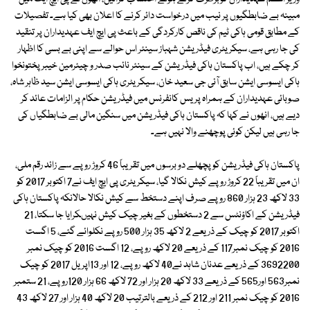
مبینہ بے ضابطگیوں پر نیب میں درخواست دائر کرنے کا اعلان بھی کیا ہے۔ تفصیلات
کے مطابق قومی ہاکی ٹیم کی ناقص کارکردگی کے باعث پی ایچ ایف عہدیداران پر تنقید
کی جا رہی ہے، سیکریٹری فیڈریشن شہباز سینئر اس حوالے سے اپنی بے بسی کا اظہار
کر چکے ہیں، اب پاکستان ہاکی فیڈریشن کے سینئر نائب صدر و چیئرمین خیبرپختونخوا
ہاکی ایسوسی ایشن سابق آئی جی سعید خان، سیکریٹری ہاکی ایسوسی ایشن سید ظاہر شاہ،
صوبائی عہدیداران کے ہمراہ پریس کانفرنس میں فیڈریشن حکام پر الزامات عائد کر
دیے ہیں، انھوں نے کہا کہ پاکستان ہاکی فیڈریشن میں سنگین مالی بے ضابطگیاں کی
جا رہی ہیں لیکن کوئی پوچھنے والا نہیں ہے۔
پاکستان ہاکی فیڈریشن کو پچھلے دو برسوں میں تقریباً 46 کروڑ روپے سے زائد رقم ملی،
ان میں تقریباً 22 کروڑ روپے کیش نکالا گیا، سیکریٹری پی ایچ ایف نے7 اکتوبر 2017 کو
33 لاکھ 23 ہزار 860 روپے صرف اپنے دستخط سے کیش نکالا حالانکہ پاکستان ہاکی
فیڈریشن کے اکاؤنٹس سے 2 دستخطوں کے بغیر چیک کیش نہیںکرایا جا سکتا، 21
اکتوبر 2017 کو چیک کے ذریعے 2 لاکھ 35 ہزار 500 روپے نکلوائے گئے، 5 اگست
2016 کو چیک نمبر117 کے ذریعے 20 لاکھ روپے، 12 اگست 2016 کو چیک نمبر
3692200 کے ذریعے عدنان شاہد نے40 لاکھ روپے، 12 اور 13اپریل 2017 کو چیک
نمبر563 اور565 کے ذریعے 33 لاکھ 20 ہزار اور 72 لاکھ 66 ہزار 120روپے، 21 ستمبر
2016 کو چیک نمبر 211 اور 212 کے ذریعے بالترتیب 20 لاکھ 40 ہزار اور 27 لاکھ 43